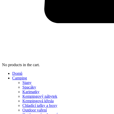
No products in the cart.
Domů
Camping
Stany
Spacáky
Karimatky
Kempingový nábytek
Kempingová křesla
Chladící tašky a boxy
Outdoor vaření