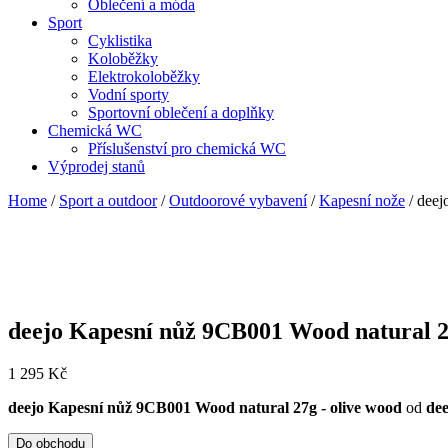
Oblečení a móda
Sport
Cyklistika
Koloběžky
Elektrokoloběžky
Vodní sporty
Sportovní oblečení a doplňky
Chemická WC
Příslušenství pro chemická WC
Výprodej stanů
Home
/
Sport a outdoor
/
Outdoorové vybavení
/
Kapesní nože
/ deej
deejo Kapesní nůž 9CB001 Wood natural 27
1 295
Kč
deejo Kapesní nůž 9CB001 Wood natural 27g - olive wood
od
dee
Do obchodu