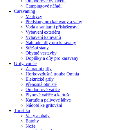
Outdoorové vybavení
Campingové nářadí
Caravaning
Markýzy
Předstany pro karavany a vany
Voda a sanitární příslušenství
Vybavení exteriéru
Vybavení karavanů
Náhradní díly pro karavany
Střešní stany
Obytné vestavby
Doplňky a díly pro karavany
Grily, vařiče
Zahradní grily
Horkovzdušná trouba Omnia
Elektrické grily
Přenosná ohniště
Outdoorové vařiče
Plynové vařiče a kartuše
Kartuše a palivové láhve
Nádobí ke grilování
Turistika
Vaky a obaly
Batohy
Nože