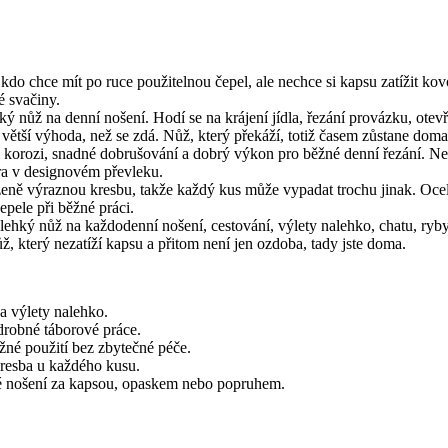
do chce mít po ruce použitelnou čepel, ale nechce si kapsu zatížit ko
é svačiny.
ý nůž na denní nošení. Hodí se na krájení jídla, řezání provázku, ote
že větší výhoda, než se zdá. Nůž, který překáží, totiž časem zůstane d
korozi, snadné dobrušování a dobrý výkon pro běžné denní řezání. Není 
ra v designovém převleku.
ozeně výraznou kresbu, takže každý kus může vypadat trochu jinak. O
epele při běžné práci.
u lehký nůž na každodenní nošení, cestování, výlety nalehko, chatu, ryb
 který nezatíží kapsu a přitom není jen ozdoba, tady jste doma.
a výlety nalehko.
drobné táborové práce.
žné použití bez zbytečné péče.
kresba u každého kusu.
lné nošení za kapsou, opaskem nebo popruhem.