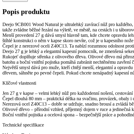
Popis produktu
Deejo 9CB001 Wood Natural je ultralehký zavírací nůž pro každého, k
takže zvládne běžné řezání na výletě, ve městě, na cestách i u táborov
Menší provedení 27 g dává smysl hlavně tam, kde chcete opravdu lehk
štíhlé konstrukci o něm v kapse skoro nevíte, což je u kapesního no
Čepel je z nerezové oceli Z40C13. Ta nabízí rozumnou odolnost proti 
Deejo 27 g je lehký a elegantní kapesní pomocník, ne zmenšená seke
Rukojeť doplňuje střenka z olivového dřeva. Olivové dřevo má přir
batohu a boční vnitřní pojistka pomáhá zabránit nechtěnému zavření č
Největší smysl dává pro muže, kteří chtějí menší, elegantní a opravd
dřevem, sáhněte po pevné čepeli. Pokud chcete nenápadný kapesní nůž,
Klíčové vlastnosti
Jen 27 g v kapse – velmi lehký nůž pro každodenní nošení, cestování 
Čepel dlouhá 80 mm – praktická délka na svačinu, provázek, obaly i 
Nerezová ocel Z40C13 – dobře se udržuje, snadno brousí a zvládá bě
Olivové dřevo – přírodní vzhled, příjemný dojem v ruce a jedinečná 
Boční vnitřní pojistka a ocelová spona – bezpečnější práce a pohod
Technické specifikace