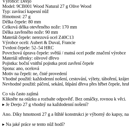
Výrobce: Deejo
Model: 9CB001 Wood Natural 27 g Olive Wood
Typ: zavírací kapesní nůž
Hmotnost: 27 g
Délka čepele: 80 mm
Celková délka otevřeného nože: 170 mm
Délka zavřeného nože: 90 mm
Materiál čepele: nerezová ocel Z40C13
Výrobce oceli: Aubert & Duval, Francie
Tvrdost čepele: 52–54 HRC
Povrchová úprava čepele: světlá / matná ocel podle značení výrobce
Materiál střenky: olivové dřevo
Pojistka: boční vnitřní pojistka proti zavření čepele
Spona: ano, ocelová
Motiv na čepeli: ne, čisté provedení
Vhodné použití: každodenní nošení, cestování, výlety, táboření, kráje
Nevhodné použití: páčení, sekání, štípání dřeva přes hřbet čepele, hru
Co vás často zajímá
Klikněte na otázku a rozbalte odpověď. Bez omáčky, rovnou k věci.
▸ Je Deejo 27 g vhodný na každodenní nošení?
Ano. Díky hmotnosti 27 g a štíhlé konstrukci je výborný do kapsy, na 
▸ Na jaké práce se tento nůž hodí?