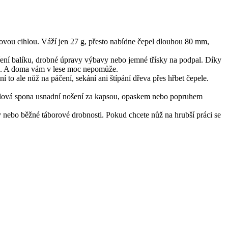
vovou cihlou. Váží jen 27 g, přesto nabídne čepel dlouhou 80 mm,
vření balíku, drobné úpravy výbavy nebo jemné třísky na podpal. Díky
oma. A doma vám v lese moc nepomůže.
to ale nůž na páčení, sekání ani štípání dřeva přes hřbet čepele.
celová spona usnadní nošení za kapsou, opaskem nebo popruhem
y nebo běžné táborové drobnosti. Pokud chcete nůž na hrubší práci se