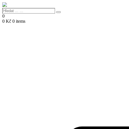
Hledat
Search
...
0
…
0
Kč
0 items