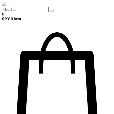
Hledat
Search
...
0
…
0
Kč
0 items