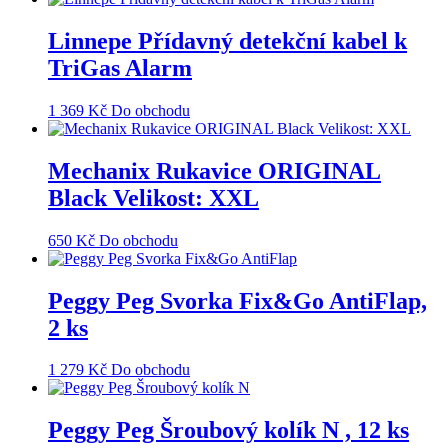
Linnepe Přídavný detekční kabel k
TriGas Alarm
1 369
Kč
Do obchodu
Mechanix Rukavice ORIGINAL
Black Velikost: XXL
650
Kč
Do obchodu
Peggy Peg Svorka Fix&Go AntiFlap,
2 ks
1 279
Kč
Do obchodu
Peggy Peg Šroubový kolík N , 12 ks