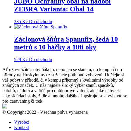
JUBÖ Ochranný obal na nádobí
ZEBRA Varianta: Obal 14
335
Kč
Do obchodu
Záclonová šňůra Spannfix, šedá 10
metrů s 10 háčky a 10ti oky
529
Kč
Do obchodu
Ať už vyrážíte s obytňákem, nebo jen se stanem, do kempu či do
přírody na Huskylouny.cz seženete potřebné vybavení. Udělejte si
váš pobyt v přírodě, či v kempu příjemný s kvalitními výrobky od
známých značek. U nás najdete široký výběr stanů, spacáků,
batohů, nádobí a vařičů pro outdoorové vaření, ale také nábytek
jako skládací stoly, židle a mnoho dalšího. Inpsirujte se a vybavte se
pro caravaning či trek.
© Copyright 2022 - Všechna práva vyhrazena
Výrobci
Kontakt