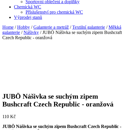
Sportovní oblečení a doplňky
Chemická WC
Příslušenství pro chemická WC
Výprodej stanů
Home
/
Hobby
/
Galanterie a metráž
/
Textilní galanterie
/
Měkká
galanterie
/
Nášivky
/ JUBÖ Nášivka se suchým zipem Bushcraft
Czech Republic - oranžová
JUBÖ Nášivka se suchým zipem
Bushcraft Czech Republic - oranžová
110
Kč
JUBÖ Nášivka se suchým zipem Bushcraft Czech Republic -