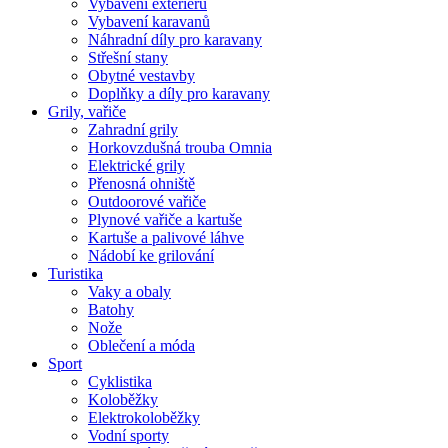
Vybavení exteriéru
Vybavení karavanů
Náhradní díly pro karavany
Střešní stany
Obytné vestavby
Doplňky a díly pro karavany
Grily, vařiče
Zahradní grily
Horkovzdušná trouba Omnia
Elektrické grily
Přenosná ohniště
Outdoorové vařiče
Plynové vařiče a kartuše
Kartuše a palivové láhve
Nádobí ke grilování
Turistika
Vaky a obaly
Batohy
Nože
Oblečení a móda
Sport
Cyklistika
Koloběžky
Elektrokoloběžky
Vodní sporty