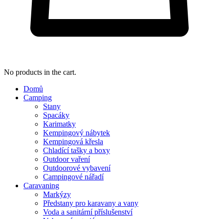
No products in the cart.
Domů
Camping
Stany
Spacáky
Karimatky
Kempingový nábytek
Kempingová křesla
Chladící tašky a boxy
Outdoor vaření
Outdoorové vybavení
Campingové nářadí
Caravaning
Markýzy
Předstany pro karavany a vany
Voda a sanitární příslušenství