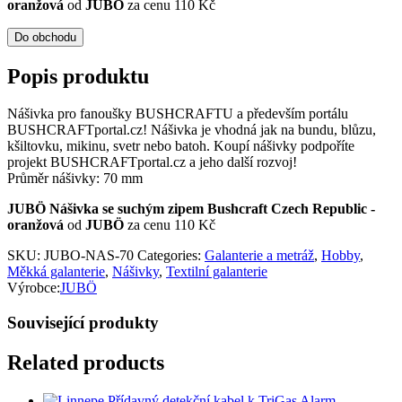
oranžová
od
JUBÖ
za cenu 110 Kč
Do obchodu
Popis produktu
Nášivka pro fanoušky BUSHCRAFTU a především portálu
BUSHCRAFTportal.cz! Nášivka je vhodná jak na bundu, blůzu,
kšiltovku, mikinu, svetr nebo batoh. Koupí nášivky podpoříte
projekt BUSHCRAFTportal.cz a jeho další rozvoj!
Průměr nášivky: 70 mm
JUBÖ Nášivka se suchým zipem Bushcraft Czech Republic -
oranžová
od
JUBÖ
za cenu 110 Kč
SKU:
JUBO-NAS-70
Categories:
Galanterie a metráž
,
Hobby
,
Měkká galanterie
,
Nášivky
,
Textilní galanterie
Výrobce:
JUBÖ
Související produkty
Related products