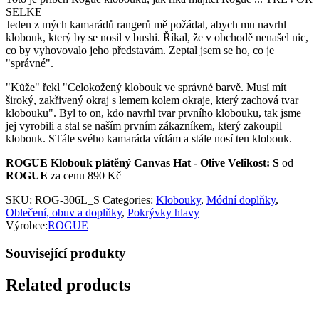
SELKE
Jeden z mých kamarádů rangerů mě požádal, abych mu navrhl
klobouk, který by se nosil v bushi. Říkal, že v obchodě nenašel nic,
co by vyhovovalo jeho představám. Zeptal jsem se ho, co je
"správné".
"Kůže" řekl "Celokožený klobouk ve správné barvě. Musí mít
široký, zakřivený okraj s lemem kolem okraje, který zachová tvar
klobouku". Byl to on, kdo navrhl tvar prvního klobouku, tak jsme
jej vyrobili a stal se naším prvním zákazníkem, který zakoupil
klobouk. STále svého kamaráda vídám a stále nosí ten klobouk.
ROGUE Klobouk plátěný Canvas Hat - Olive Velikost: S
od
ROGUE
za cenu 890 Kč
SKU:
ROG-306L_S
Categories:
Klobouky
,
Módní doplňky
,
Oblečení, obuv a doplňky
,
Pokrývky hlavy
Výrobce:
ROGUE
Související produkty
Related products