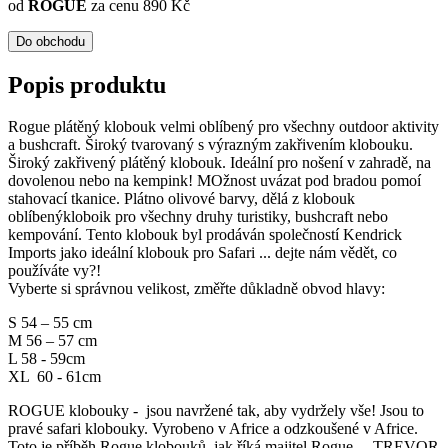
od
ROGUE
za cenu 890 Kč
Do obchodu
Popis produktu
Rogue plátěný klobouk velmi oblíbený pro všechny outdoor aktivity
a bushcraft. Široký tvarovaný s výrazným zakřivením klobouku.
Široký zakřivený plátěný klobouk. Ideální pro nošení v zahradě, na
dovolenou nebo na kempink! MOžnost uvázat pod bradou pomoí
stahovací tkanice. Plátno olivové barvy, dělá z klobouk
oblíbenýkloboik pro všechny druhy turistiky, bushcraft nebo
kempování. Tento klobouk byl prodáván společností Kendrick
Imports jako ideální klobouk pro Safari ... dejte nám vědět, co
používáte vy?!
Vyberte si správnou velikost, změřte důkladně obvod hlavy:
S 54 – 55 cm
M 56 – 57 cm
L 58 - 59cm
XL 60 - 61cm
ROGUE klobouky - jsou navržené tak, aby vydržely vše! Jsou to
pravé safari klobouky. Vyrobeno v Africe a odzkoušené v Africe.
Toto je příběh Rogue klobouků, jak říká majitel Rogue ... TREVOR