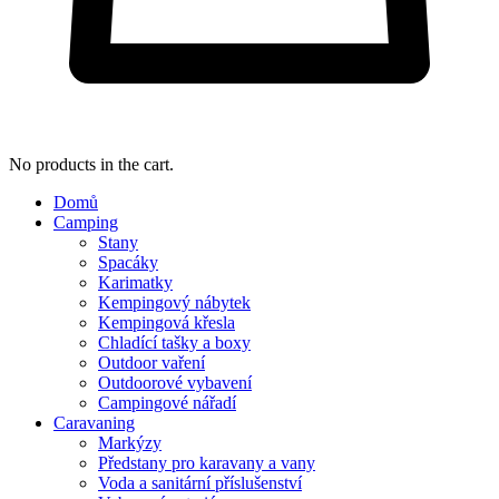
No products in the cart.
Domů
Camping
Stany
Spacáky
Karimatky
Kempingový nábytek
Kempingová křesla
Chladící tašky a boxy
Outdoor vaření
Outdoorové vybavení
Campingové nářadí
Caravaning
Markýzy
Předstany pro karavany a vany
Voda a sanitární příslušenství