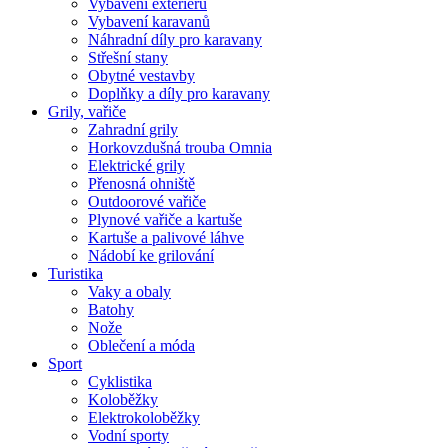
Vybavení exteriéru
Vybavení karavanů
Náhradní díly pro karavany
Střešní stany
Obytné vestavby
Doplňky a díly pro karavany
Grily, vařiče
Zahradní grily
Horkovzdušná trouba Omnia
Elektrické grily
Přenosná ohniště
Outdoorové vařiče
Plynové vařiče a kartuše
Kartuše a palivové láhve
Nádobí ke grilování
Turistika
Vaky a obaly
Batohy
Nože
Oblečení a móda
Sport
Cyklistika
Koloběžky
Elektrokoloběžky
Vodní sporty