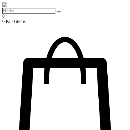
Hledat
Search
...
0
…
0
Kč
0 items