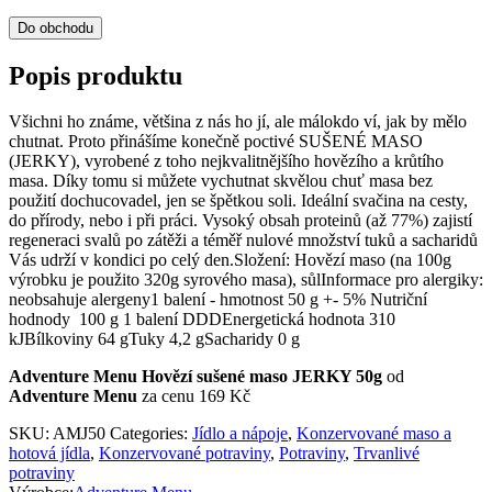
Do obchodu
Popis produktu
Všichni ho známe, většina z nás ho jí, ale málokdo ví, jak by mělo
chutnat. Proto přinášíme konečně poctivé SUŠENÉ MASO
(JERKY), vyrobené z toho nejkvalitnějšího hovězího a krůtího
masa. Díky tomu si můžete vychutnat skvělou chuť masa bez
použití dochucovadel, jen se špětkou soli. Ideální svačina na cesty,
do přírody, nebo i při práci. Vysoký obsah proteinů (až 77%) zajistí
regeneraci svalů po zátěži a téměř nulové množství tuků a sacharidů
Vás udrží v kondici po celý den.Složení: Hovězí maso (na 100g
výrobku je použito 320g syrového masa), sůlInformace pro alergiky:
neobsahuje alergeny1 balení - hmotnost 50 g +- 5% Nutriční
hodnody 100 g 1 balení DDDEnergetická hodnota 310
kJBílkoviny 64 gTuky 4,2 gSacharidy 0 g
Adventure Menu Hovězí sušené maso JERKY 50g
od
Adventure Menu
za cenu 169 Kč
SKU:
AMJ50
Categories:
Jídlo a nápoje
,
Konzervované maso a
hotová jídla
,
Konzervované potraviny
,
Potraviny
,
Trvanlivé
potraviny