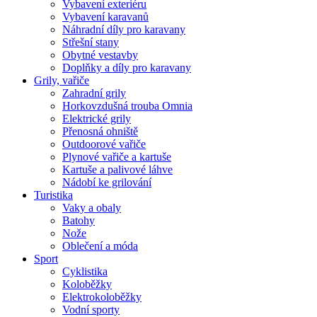
Vybavení exteriéru
Vybavení karavanů
Náhradní díly pro karavany
Střešní stany
Obytné vestavby
Doplňky a díly pro karavany
Grily, vařiče
Zahradní grily
Horkovzdušná trouba Omnia
Elektrické grily
Přenosná ohniště
Outdoorové vařiče
Plynové vařiče a kartuše
Kartuše a palivové láhve
Nádobí ke grilování
Turistika
Vaky a obaly
Batohy
Nože
Oblečení a móda
Sport
Cyklistika
Koloběžky
Elektrokoloběžky
Vodní sporty