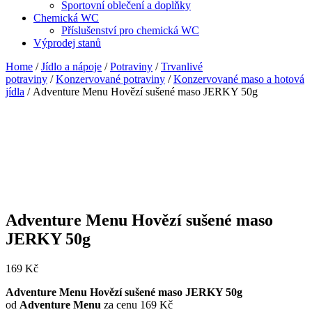
Sportovní oblečení a doplňky
Chemická WC
Příslušenství pro chemická WC
Výprodej stanů
Home
/
Jídlo a nápoje
/
Potraviny
/
Trvanlivé
potraviny
/
Konzervované potraviny
/
Konzervované maso a hotová
jídla
/ Adventure Menu Hovězí sušené maso JERKY 50g
Adventure Menu Hovězí sušené maso
JERKY 50g
169
Kč
Adventure Menu Hovězí sušené maso JERKY 50g
od
Adventure Menu
za cenu 169 Kč