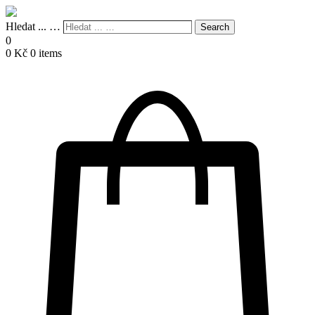
Hledat ... …
Search
0
0
Kč
0 items