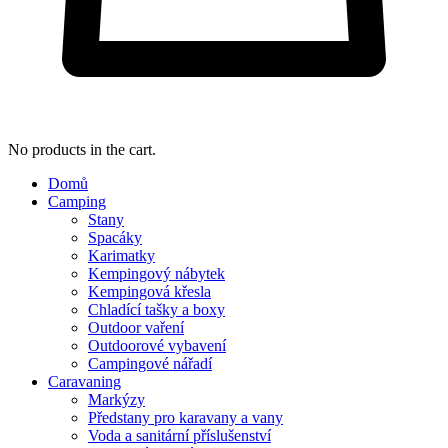
No products in the cart.
Domů
Camping
Stany
Spacáky
Karimatky
Kempingový nábytek
Kempingová křesla
Chladící tašky a boxy
Outdoor vaření
Outdoorové vybavení
Campingové nářadí
Caravaning
Markýzy
Předstany pro karavany a vany
Voda a sanitární příslušenství