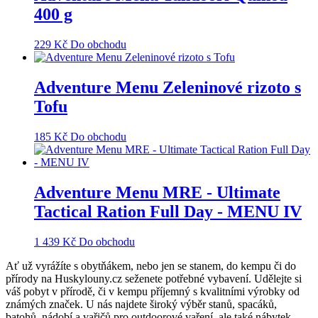
400 g
229
Kč
Do obchodu
Adventure Menu Zeleninové rizoto s
Tofu
185
Kč
Do obchodu
Adventure Menu MRE - Ultimate
Tactical Ration Full Day - MENU IV
1 439
Kč
Do obchodu
Ať už vyrážíte s obytňákem, nebo jen se stanem, do kempu či do
přírody na Huskylouny.cz seženete potřebné vybavení. Udělejte si
váš pobyt v přírodě, či v kempu příjemný s kvalitními výrobky od
známých značek. U nás najdete široký výběr stanů, spacáků,
batohů, nádobí a vařičů pro outdoorové vaření, ale také nábytek