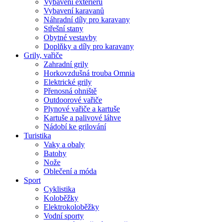
Vybavení exteriéru
Vybavení karavanů
Náhradní díly pro karavany
Střešní stany
Obytné vestavby
Doplňky a díly pro karavany
Grily, vařiče
Zahradní grily
Horkovzdušná trouba Omnia
Elektrické grily
Přenosná ohniště
Outdoorové vařiče
Plynové vařiče a kartuše
Kartuše a palivové láhve
Nádobí ke grilování
Turistika
Vaky a obaly
Batohy
Nože
Oblečení a móda
Sport
Cyklistika
Koloběžky
Elektrokoloběžky
Vodní sporty