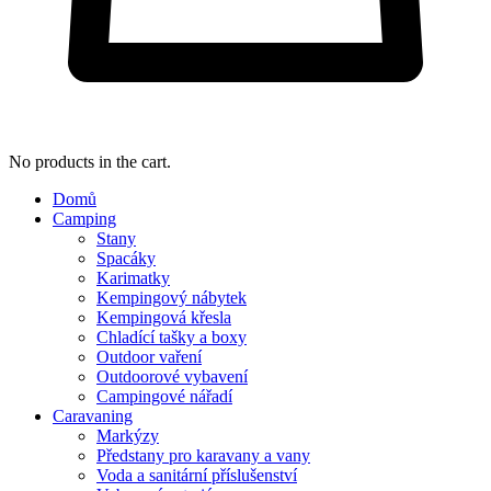
No products in the cart.
Domů
Camping
Stany
Spacáky
Karimatky
Kempingový nábytek
Kempingová křesla
Chladící tašky a boxy
Outdoor vaření
Outdoorové vybavení
Campingové nářadí
Caravaning
Markýzy
Předstany pro karavany a vany
Voda a sanitární příslušenství