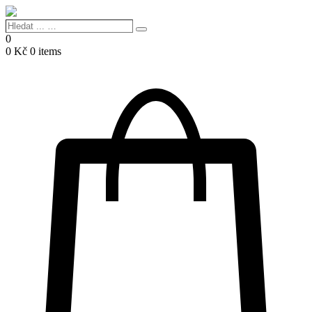
Hledat
Search
...
0
…
0
Kč
0 items