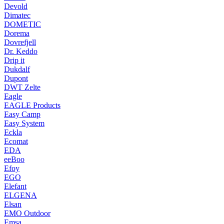
Devold
Dimatec
DOMETIC
Dorema
Dovrefjell
Dr. Keddo
Drip it
Dukdalf
Dupont
DWT Zelte
Eagle
EAGLE Products
Easy Camp
Easy System
Eckla
Ecomat
EDA
eeBoo
Efoy
EGO
Elefant
ELGENA
Elsan
EMO Outdoor
Emsa