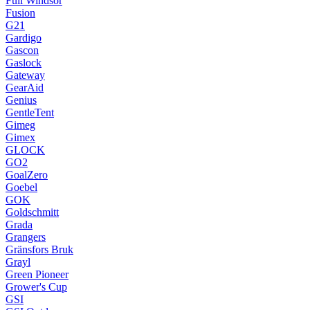
Full Windsor
Fusion
G21
Gardigo
Gascon
Gaslock
Gateway
GearAid
Genius
GentleTent
Gimeg
Gimex
GLOCK
GO2
GoalZero
Goebel
GOK
Goldschmitt
Grada
Grangers
Gränsfors Bruk
Grayl
Green Pioneer
Grower's Cup
GSI