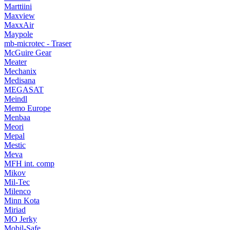
Marttiini
Maxview
MaxxAir
Maypole
mb-microtec - Traser
McGuire Gear
Meater
Mechanix
Medisana
MEGASAT
Meindl
Memo Europe
Menbaa
Meori
Mepal
Mestic
Meva
MFH int. comp
Mikov
Mil-Tec
Milenco
Minn Kota
Miriad
MO Jerky
Mobil-Safe