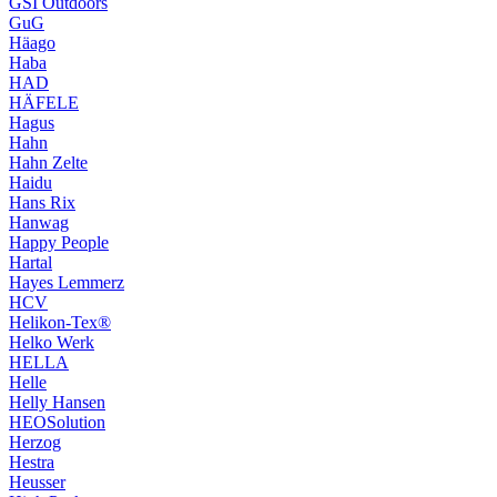
GSI Outdoors
GuG
Häago
Haba
HAD
HÄFELE
Hagus
Hahn
Hahn Zelte
Haidu
Hans Rix
Hanwag
Happy People
Hartal
Hayes Lemmerz
HCV
Helikon-Tex®
Helko Werk
HELLA
Helle
Helly Hansen
HEOSolution
Herzog
Hestra
Heusser