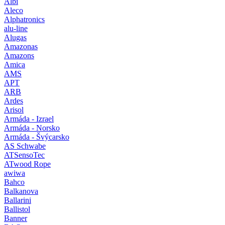
Albi
Aleco
Alphatronics
alu-line
Alugas
Amazonas
Amazons
Amica
AMS
APT
ARB
Ardes
Arisol
Armáda - Izrael
Armáda - Norsko
Armáda - Švýcarsko
AS Schwabe
ATSensoTec
ATwood Rope
awiwa
Bahco
Balkanova
Ballarini
Ballistol
Banner