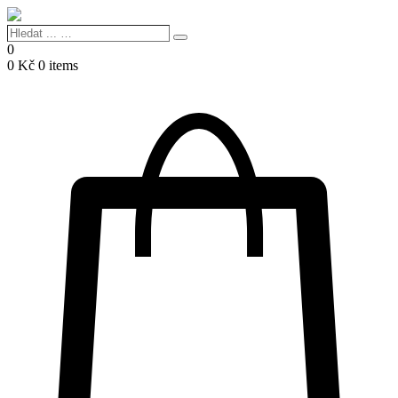
Hledat
Search
...
0
…
0
Kč
0 items