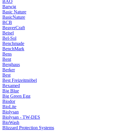
BAO
Barwig
Basic Nature
BasicNature
BCB
BeaverCraft
Beisel
Bel-Sol
Benchmade
BenchMark
Bens
Bent
Berghaus
Berker
Best
Best Freizeitmöbel
Bexamed
Big Blue
Big Green Egg
Biodor
BioLite
Biolysan
Biolysan - TW-DES
BioWash
Blizzard Protection Systems