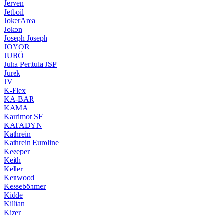
Jerven
Jetboil
JokerArea
Jokon
Joseph Joseph
JOYOR
JUBÖ
Juha Perttula JSP
Jurek
JV
K-Flex
KA-BAR
KAMA
Karrimor SF
KATADYN
Kathrein
Kathrein Euroline
Keeeper
Keith
Keller
Kenwood
Kesseböhmer
Kidde
Killian
Kizer