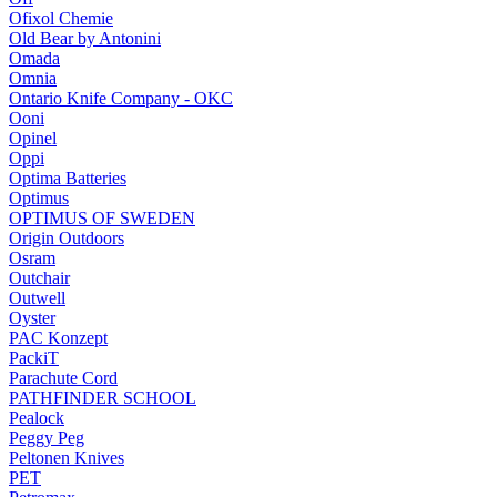
Ofixol Chemie
Old Bear by Antonini
Omada
Omnia
Ontario Knife Company - OKC
Ooni
Opinel
Oppi
Optima Batteries
Optimus
OPTIMUS OF SWEDEN
Origin Outdoors
Osram
Outchair
Outwell
Oyster
PAC Konzept
PackiT
Parachute Cord
PATHFINDER SCHOOL
Pealock
Peggy Peg
Peltonen Knives
PET