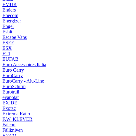
EMUK
Enders
Enecom
Energizer
Engel
Esbit
Escape Vans
ESEE
ESX
ETI
EUFAB
Euro Accessoires Italia
Euro Carry
EuroCarry
EuroCarry - Alu-Line
EuroSchirm
Eurotrail
evapolar
EXIDE
Exotac
Extrema Ratio
F.W. KLEVER
Falcon
Fällkniven
FAWO