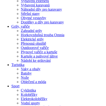
Vybavení exteriéru
Vybavení karavanů
Náhradní díly pro karavany
Střešní stany
Obytné vestavby
Doplňky a díly pro karavany
Grily, vařiče
Zahradní grily
Horkovzdušná trouba Omnia
Elektrické grily
Přenosná ohniště
Outdoorové vařiče
Plynové vařiče a kartuše
Kartuše a palivové láhve
Nádobí ke grilování
Turistika
Vaky a obaly
Batohy
Nože
Oblečení a móda
Sport
Cyklistika
Koloběžky
Elektrokoloběžky
Vodní sporty