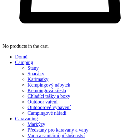
No products in the cart.
Domů
Camping
Stany
Spacáky
Karimatky
Kempingový nábytek
Kempingová křesla
Chladící tašky a boxy
Outdoor vaření
Outdoorové vybavení
Campingové nářadí
Caravaning
Markýzy
Předstany pro karavany a vany
Voda a sanitární příslušenství