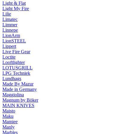
Light & Flat
Light My Fire
Lilie
Limatec
Limmer
Linnepe
LionArm
LionSTEEL
Lippert
Live Fire Gear
Loctite
Looftlighter
LOTUSGRILL
LPG Techniek
Lundhags
Made By Mazur
Made in Germany
Maggiolina
Magnum by Böker
MAIN KNIVES
Maisto
Maku
Mamiee
Manly
Marbles