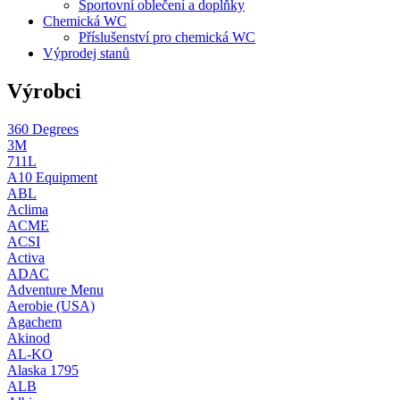
Sportovní oblečení a doplňky
Chemická WC
Příslušenství pro chemická WC
Výprodej stanů
Výrobci
360 Degrees
3M
711L
A10 Equipment
ABL
Aclima
ACME
ACSI
Activa
ADAC
Adventure Menu
Aerobie (USA)
Agachem
Akinod
AL-KO
Alaska 1795
ALB