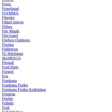
Fenix
Feuerhand
FIAMMA
Fibertec
FildaS knives
Finlux
Fire Maple
FireAngel
Firebox Outdoors
Fixplus
Fjällräven
FL Hitchman
flexiMAGS
Flextail
Ford Parts
Forged
Fox
Frankana
Frankana Freiko
Frankana Freiko Kollektion
Friedola
Frielitz
Frilight
Froli