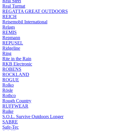
Real Steel
Real Turmat
REGATTA GREAT OUTDOORS
REICH
Reisemobil International
Relags
REMIS
Repmann
REPUSEL
Ridgeline
Ring
Rite in the Rain
RKB Electronic
ROBENS
ROCKLAND
ROGUE
Rolko
Rösle
Rothco
Rough Country
RUFFWEAR
Ruike
S.O.L. Survive Outdoors Longer
SABRE
Safe-Tec