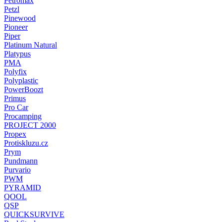
Petromax
Petzl
Pinewood
Pioneer
Piper
Platinum Natural
Platypus
PMA
Polyfix
Polyplastic
PowerBoozt
Primus
Pro Car
Procamping
PROJECT 2000
Propex
Protiskluzu.cz
Prym
Pundmann
Purvario
PWM
PYRAMID
QOOL
QSP
QUICKSURVIVE