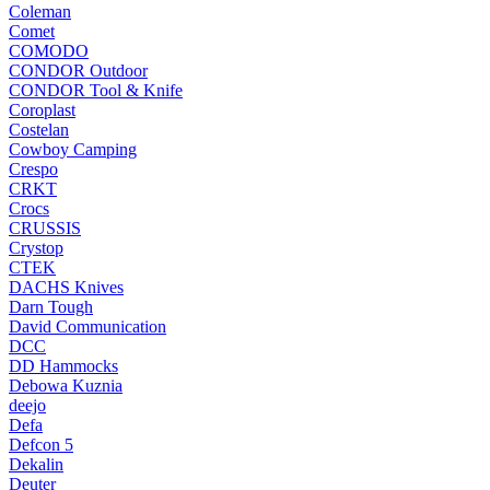
Coleman
Comet
COMODO
CONDOR Outdoor
CONDOR Tool & Knife
Coroplast
Costelan
Cowboy Camping
Crespo
CRKT
Crocs
CRUSSIS
Crystop
CTEK
DACHS Knives
Darn Tough
David Communication
DCC
DD Hammocks
Debowa Kuznia
deejo
Defa
Defcon 5
Dekalin
Deuter