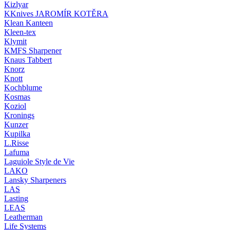
Kizlyar
KKnives JAROMÍR KOTĚRA
Klean Kanteen
Kleen-tex
Klymit
KMFS Sharpener
Knaus Tabbert
Knorz
Knott
Kochblume
Kosmas
Koziol
Kronings
Kunzer
Kupilka
L.Risse
Lafuma
Laguiole Style de Vie
LAKO
Lansky Sharpeners
LAS
Lasting
LEAS
Leatherman
Life Systems