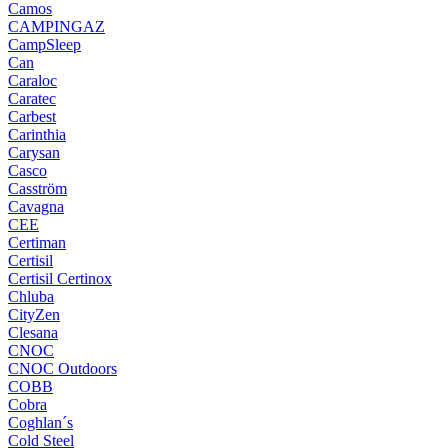
Camos
CAMPINGAZ
CampSleep
Can
Caraloc
Caratec
Carbest
Carinthia
Carysan
Casco
Casström
Cavagna
CEE
Certiman
Certisil
Certisil Certinox
Chluba
CityZen
Clesana
CNOC
CNOC Outdoors
COBB
Cobra
Coghlan´s
Cold Steel