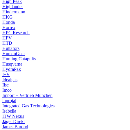
High Peak
Highlander
Hindermann
HKG
Honda
Horrex
HPC Research
HPV
HTD
Hultafors
HumanGear
Hunting Catapults
Husqvarna
HydraPak
I+V
Idealgas
Ilse
Imco
Import + Vertrieb München
inprojal
Integrated Gas Technologies
Isabella
ITW Nexus
Jäger Direkt
James Baroud