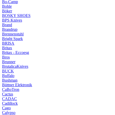
Bo-Camp
Bohle
Böker
BOSKY SHOES
BPS Knives
Brand
Brandrup
Brennenstuhl
Bright Spark
BRISA
Britax
Britax - Eccoesg
Bros
Brunner
BrutalicaKnives
BUCK
Buffalo
Bushman
Büttner Elektronik
CaBoTron
Cactus
CADAC
Cadillock
Cago
Calypso