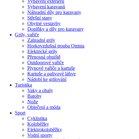
Vybavení exteriéru
Vybavení karavanů
Náhradní díly pro karavany
Střešní stany
Obytné vestavby
Doplňky a díly pro karavany
Grily, vařiče
Zahradní grily
Horkovzdušná trouba Omnia
Elektrické grily
Přenosná ohniště
Outdoorové vařiče
Plynové vařiče a kartuše
Kartuše a palivové láhve
Nádobí ke grilování
Turistika
Vaky a obaly
Batohy
Nože
Oblečení a móda
Sport
Cyklistika
Koloběžky
Elektrokoloběžky
Vodní sporty