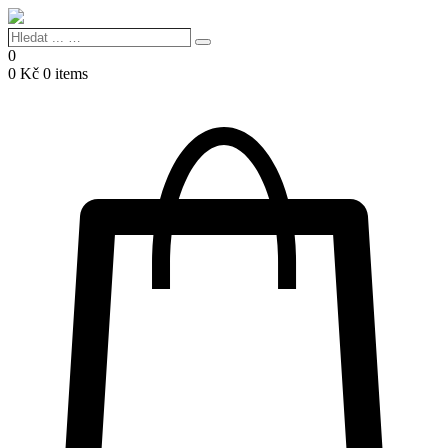
Hledat
Search
...
0
…
0
Kč
0 items