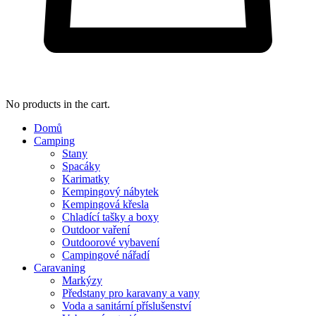
No products in the cart.
Domů
Camping
Stany
Spacáky
Karimatky
Kempingový nábytek
Kempingová křesla
Chladící tašky a boxy
Outdoor vaření
Outdoorové vybavení
Campingové nářadí
Caravaning
Markýzy
Předstany pro karavany a vany
Voda a sanitární příslušenství