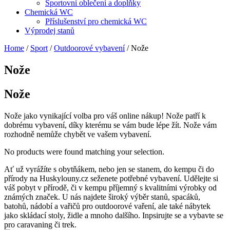
Sportovní oblečení a doplňky
Chemická WC
Příslušenství pro chemická WC
Výprodej stanů
Home
/
Sport
/
Outdoorové vybavení
/ Nože
Nože
Nože
Nože jako vynikající volba pro váš online nákup! Nože patří k
dobrému vybavení, díky kterému se vám bude lépe žít. Nože vám
rozhodně nemůže chybět ve vašem vybavení.
No products were found matching your selection.
Ať už vyrážíte s obytňákem, nebo jen se stanem, do kempu či do
přírody na Huskylouny.cz seženete potřebné vybavení. Udělejte si
váš pobyt v přírodě, či v kempu příjemný s kvalitními výrobky od
známých značek. U nás najdete široký výběr stanů, spacáků,
batohů, nádobí a vařičů pro outdoorové vaření, ale také nábytek
jako skládací stoly, židle a mnoho dalšího. Inpsirujte se a vybavte se
pro caravaning či trek.