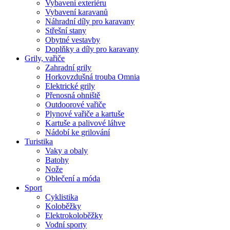
Vybavení exteriéru
Vybavení karavanů
Náhradní díly pro karavany
Střešní stany
Obytné vestavby
Doplňky a díly pro karavany
Grily, vařiče
Zahradní grily
Horkovzdušná trouba Omnia
Elektrické grily
Přenosná ohniště
Outdoorové vařiče
Plynové vařiče a kartuše
Kartuše a palivové láhve
Nádobí ke grilování
Turistika
Vaky a obaly
Batohy
Nože
Oblečení a móda
Sport
Cyklistika
Koloběžky
Elektrokoloběžky
Vodní sporty