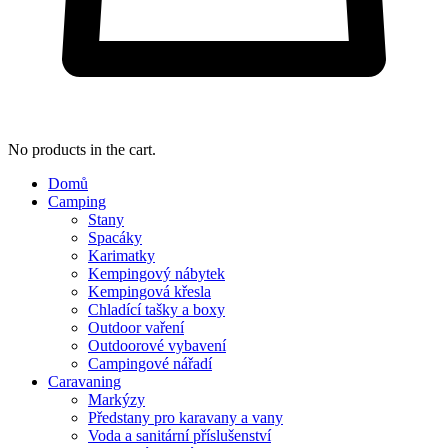
No products in the cart.
Domů
Camping
Stany
Spacáky
Karimatky
Kempingový nábytek
Kempingová křesla
Chladící tašky a boxy
Outdoor vaření
Outdoorové vybavení
Campingové nářadí
Caravaning
Markýzy
Předstany pro karavany a vany
Voda a sanitární příslušenství