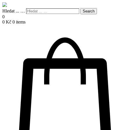
Hledat ... …
Search
0
0
Kč
0 items