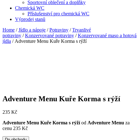
Sportovní oblečení a doplňky
Chemická WC
Příslušenství pro chemická WC
Výprodej stanů
Home
/
Jídlo a nápoje
/
Potraviny
/
Trvanlivé
potraviny
/
Konzervované potraviny
/
Konzervované maso a hotová
jídla
/ Adventure Menu Kuře Korma s rýží
Adventure Menu Kuře Korma s rýží
235
Kč
Adventure Menu Kuře Korma s rýží
od
Adventure Menu
za
cenu 235 Kč
Do obchodu