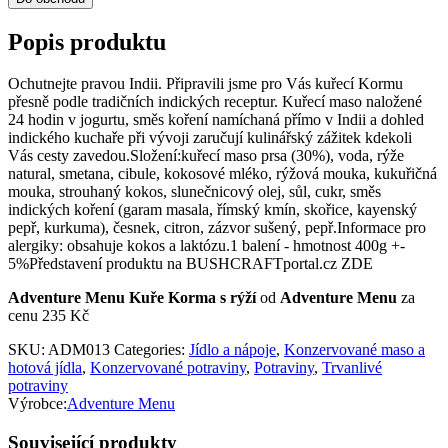
Popis produktu
Ochutnejte pravou Indii. Připravili jsme pro Vás kuřecí Kormu
přesně podle tradičních indických receptur. Kuřecí maso naložené
24 hodin v jogurtu, směs koření namíchaná přímo v Indii a dohled
indického kuchaře při vývoji zaručují kulinářský zážitek kdekoli
Vás cesty zavedou.Složení:kuřecí maso prsa (30%), voda, rýže
natural, smetana, cibule, kokosové mléko, rýžová mouka, kukuřičná
mouka, strouhaný kokos, slunečnicový olej, sůl, cukr, směs
indických koření (garam masala, římský kmín, skořice, kayenský
pepř, kurkuma), česnek, citron, zázvor sušený, pepř.Informace pro
alergiky: obsahuje kokos a laktózu.1 balení - hmotnost 400g +-
5%Představení produktu na BUSHCRAFTportal.cz ZDE
Adventure Menu Kuře Korma s rýží
od
Adventure Menu
za
cenu 235 Kč
SKU:
ADM013
Categories:
Jídlo a nápoje
,
Konzervované maso a
hotová jídla
,
Konzervované potraviny
,
Potraviny
,
Trvanlivé
potraviny
Výrobce:
Adventure Menu
Související produkty