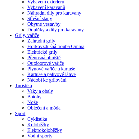
Vybavení exteriéru
Vybavení karavanů
Náhradní díly pro karavany
Střešní stany
Obytné vestavby
Doplňky a díly pro karavany
Grily, vařiče
Zahradní grily
Horkovzdušná trouba Omnia
Elektrické grily
Přenosná ohniště
Outdoorové vařiče
Plynové vařiče a kartuše
Kartuše a palivové láhve
Nádobí ke grilování
Turistika
Vaky a obaly
Batohy
Nože
Oblečení a móda
Sport
Cyklistika
Koloběžky
Elektrokoloběžky
Vodní sporty