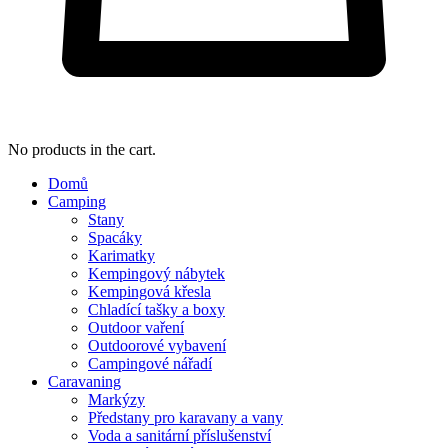
No products in the cart.
Domů
Camping
Stany
Spacáky
Karimatky
Kempingový nábytek
Kempingová křesla
Chladící tašky a boxy
Outdoor vaření
Outdoorové vybavení
Campingové nářadí
Caravaning
Markýzy
Předstany pro karavany a vany
Voda a sanitární příslušenství