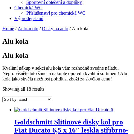
Sportovní oblečení a doplňky
Chemická WC
Příslušenství pro chemická WC
Výprodej stanů
Home
/
Auto-moto
/
Disky na auto
/ Alu kola
Alu kola
Alu kola
Kvalitní nákup v sekci alu kola vám rozhodně zvedne náladu.
Nepropásněte tuto šanci a nakupte opravdu kvalitní sortiment! Alu
kola jako skvělá možnost pořídit si zboží za skvělou cenu!
Showing all 18 results
Goldschmitt Slitinové disky kol pro
Fiat Ducato 6,5 x 16″ lesklá stříbrno-