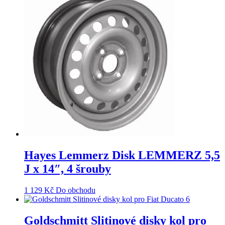
Hayes Lemmerz Disk LEMMERZ 5,5
J x 14″, 4 šrouby
1 129
Kč
Do obchodu
Goldschmitt Slitinové disky kol pro