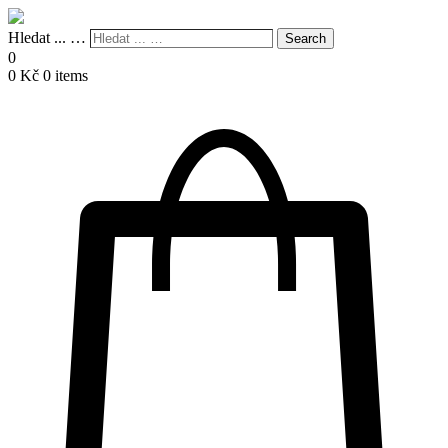
Hledat ... …
Search
0
0
Kč
0 items