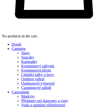
No products in the cart.
Domů
Camping
Stany
Spacáky
Karimatky
Kempingový nábytek
Kempingová křesla
Chladící tašky a boxy
Outdoor vaření
Outdoorové vybavení
Campingové nářadí
Caravaning
Markýzy
Předstany pro karavany a vany
Voda a sanitární příslušenství