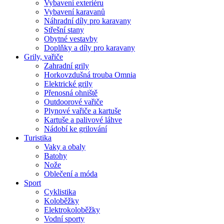
Vybavení exteriéru
Vybavení karavanů
Náhradní díly pro karavany
Střešní stany
Obytné vestavby
Doplňky a díly pro karavany
Grily, vařiče
Zahradní grily
Horkovzdušná trouba Omnia
Elektrické grily
Přenosná ohniště
Outdoorové vařiče
Plynové vařiče a kartuše
Kartuše a palivové láhve
Nádobí ke grilování
Turistika
Vaky a obaly
Batohy
Nože
Oblečení a móda
Sport
Cyklistika
Koloběžky
Elektrokoloběžky
Vodní sporty