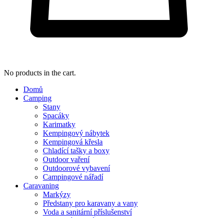
No products in the cart.
Domů
Camping
Stany
Spacáky
Karimatky
Kempingový nábytek
Kempingová křesla
Chladící tašky a boxy
Outdoor vaření
Outdoorové vybavení
Campingové nářadí
Caravaning
Markýzy
Předstany pro karavany a vany
Voda a sanitární příslušenství