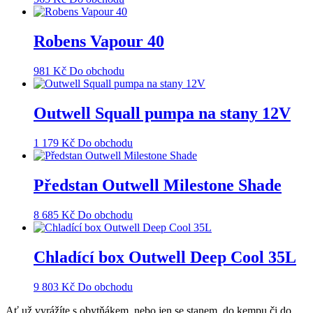
Robens Vapour 40
981
Kč
Do obchodu
Outwell Squall pumpa na stany 12V
1 179
Kč
Do obchodu
Předstan Outwell Milestone Shade
8 685
Kč
Do obchodu
Chladící box Outwell Deep Cool 35L
9 803
Kč
Do obchodu
Ať už vyrážíte s obytňákem, nebo jen se stanem, do kempu či do