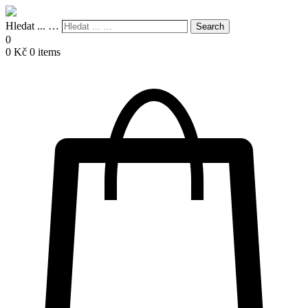
Hledat ... …
Search
0
0
Kč
0 items