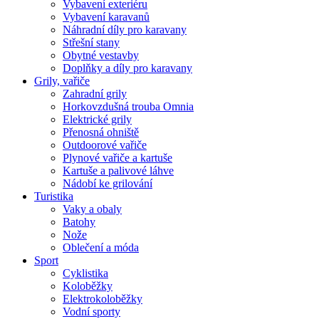
Vybavení exteriéru
Vybavení karavanů
Náhradní díly pro karavany
Střešní stany
Obytné vestavby
Doplňky a díly pro karavany
Grily, vařiče
Zahradní grily
Horkovzdušná trouba Omnia
Elektrické grily
Přenosná ohniště
Outdoorové vařiče
Plynové vařiče a kartuše
Kartuše a palivové láhve
Nádobí ke grilování
Turistika
Vaky a obaly
Batohy
Nože
Oblečení a móda
Sport
Cyklistika
Koloběžky
Elektrokoloběžky
Vodní sporty