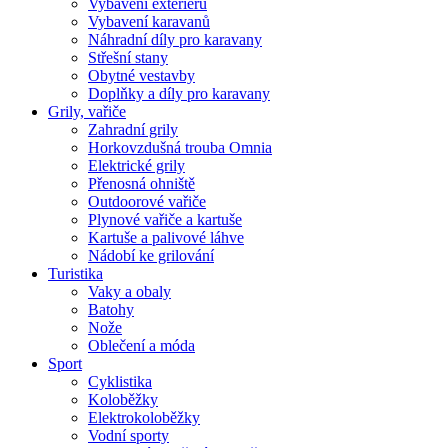
Vybavení exteriéru
Vybavení karavanů
Náhradní díly pro karavany
Střešní stany
Obytné vestavby
Doplňky a díly pro karavany
Grily, vařiče
Zahradní grily
Horkovzdušná trouba Omnia
Elektrické grily
Přenosná ohniště
Outdoorové vařiče
Plynové vařiče a kartuše
Kartuše a palivové láhve
Nádobí ke grilování
Turistika
Vaky a obaly
Batohy
Nože
Oblečení a móda
Sport
Cyklistika
Koloběžky
Elektrokoloběžky
Vodní sporty