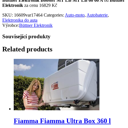
Büttner Elektronik Booster MT LB MT LB 60 60 A
od
Büttner
Elektronik
za cenu 16829 Kč
SKU:
16609var17464
Categories:
Auto-moto
,
Autobaterie
,
Elektronika do auta
Výrobce:
Büttner Elektronik
Související produkty
Related products
Fiamma Fiamma Ultra Box 360 l