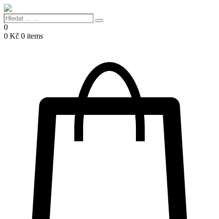
Hledat
Search
...
0
…
0
Kč
0 items