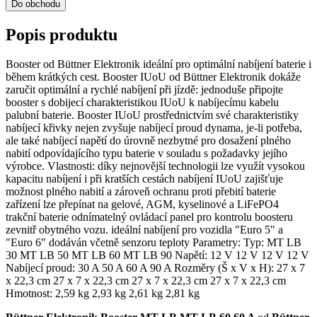
Do obchodu
Popis produktu
Booster od Büttner Elektronik ideální pro optimální nabíjení baterie i
během krátkých cest. Booster IUoU od Büttner Elektronik dokáže
zaručit optimální a rychlé nabíjení při jízdě: jednoduše připojte
booster s dobijecí charakteristikou IUoU k nabíjecímu kabelu
palubní baterie. Booster IUoU prostřednictvím své charakteristiky
nabíjecí křivky nejen zvyšuje nabíjecí proud dynama, je-li potřeba,
ale také nabíjecí napětí do úrovně nezbytné pro dosažení plného
nabití odpovídajícího typu baterie v souladu s požadavky jejího
výrobce. Vlastnosti: díky nejnovější technologii lze využít vysokou
kapacitu nabíjení i při kratších cestách nabíjení IUoU zajišťuje
možnost plného nabití a zároveň ochranu proti přebití baterie
zařízení lze přepínat na gelové, AGM, kyselinové a LiFePO4
trakční baterie odnímatelný ovládací panel pro kontrolu boosteru
zevnitř obytného vozu. ideální nabíjení pro vozidla "Euro 5" a
"Euro 6" dodáván včetně senzoru teploty Parametry: Typ: MT LB
30 MT LB 50 MT LB 60 MT LB 90 Napětí: 12 V 12 V 12 V 12 V
Nabíjecí proud: 30 A 50 A 60 A 90 A Rozměry (Š x V x H): 27 x 7
x 22,3 cm 27 x 7 x 22,3 cm 27 x 7 x 22,3 cm 27 x 7 x 22,3 cm
Hmotnost: 2,59 kg 2,93 kg 2,61 kg 2,81 kg