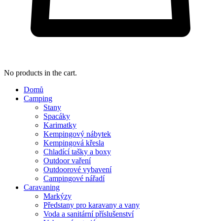
No products in the cart.
Domů
Camping
Stany
Spacáky
Karimatky
Kempingový nábytek
Kempingová křesla
Chladící tašky a boxy
Outdoor vaření
Outdoorové vybavení
Campingové nářadí
Caravaning
Markýzy
Předstany pro karavany a vany
Voda a sanitární příslušenství