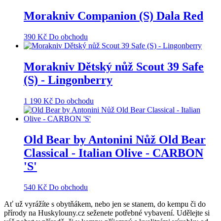
Morakniv Companion (S) Dala Red
390
Kč
Do obchodu
Morakniv Dětský nůž Scout 39 Safe
(S) - Lingonberry
1 190
Kč
Do obchodu
Old Bear by Antonini Nůž Old Bear
Classical - Italian Olive - CARBON
'S'
540
Kč
Do obchodu
Ať už vyrážíte s obytňákem, nebo jen se stanem, do kempu či do
přírody na Huskylouny.cz seženete potřebné vybavení. Udělejte si