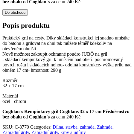
bez obalu
od
Coghlan´s
za cenu 240 Kč
Do obchodu
Popis produktu
Praktický gril na cesty. Díky skládací konstrukci jej snadno umístíte
do batohu a grilovat na ohni tak můžete téměř kdekoliv na
otevřeném ohništi.
Nově možnost zakoupit ochranné poudro JUBÖ na gril
- skládací kempinkový gril k umístění nad oheň- pochromovaný
povrch roštu i skládacích nohou- odolná konstrukce- výška grilu nad
ohněm 17 cm- hmotnost: 290 g
Rozměr
32 x 17 cm
Materiál
ocel - chrom
Coghlan´s Kempinkový gril Coghlans 32 x 17 cm Příslušenství:
bez obalu
od
Coghlan´s
za cenu 240 Kč
SKU:
C-8770
Categories:
Dílna, stavba, zahrada
,
Zahrada
,
Zahradní grily
,
Zahradní grily, krby a udírny