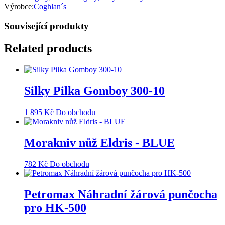
Výrobce:
Coghlan´s
Související produkty
Related products
Silky Pilka Gomboy 300-10
1 895
Kč
Do obchodu
Morakniv nůž Eldris - BLUE
782
Kč
Do obchodu
Petromax Náhradní žárová punčocha
pro HK-500