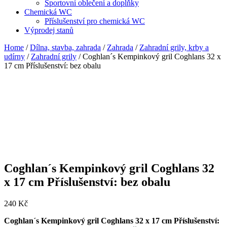
Sportovní oblečení a doplňky
Chemická WC
Příslušenství pro chemická WC
Výprodej stanů
Home
/
Dílna, stavba, zahrada
/
Zahrada
/
Zahradní grily, krby a
udírny
/
Zahradní grily
/ Coghlan´s Kempinkový gril Coghlans 32 x
17 cm Příslušenství: bez obalu
Coghlan´s Kempinkový gril Coghlans 32
x 17 cm Příslušenství: bez obalu
240
Kč
Coghlan´s Kempinkový gril Coghlans 32 x 17 cm Příslušenství: