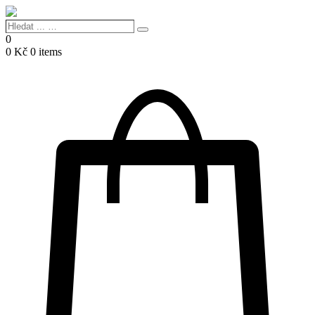
Hledat
Search
...
0
…
0
Kč
0 items