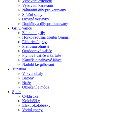
Vybavení exteriéru
Vybavení karavanů
Náhradní díly pro karavany
Střešní stany
Obytné vestavby
Doplňky a díly pro karavany
Grily, vařiče
Zahradní grily
Horkovzdušná trouba Omnia
Elektrické grily
Přenosná ohniště
Outdoorové vařiče
Plynové vařiče a kartuše
Kartuše a palivové láhve
Nádobí ke grilování
Turistika
Vaky a obaly
Batohy
Nože
Oblečení a móda
Sport
Cyklistika
Koloběžky
Elektrokoloběžky
Vodní sporty