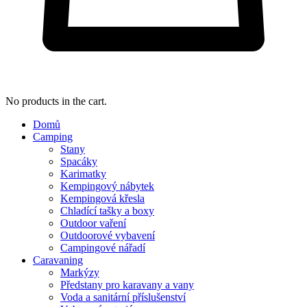
No products in the cart.
Domů
Camping
Stany
Spacáky
Karimatky
Kempingový nábytek
Kempingová křesla
Chladící tašky a boxy
Outdoor vaření
Outdoorové vybavení
Campingové nářadí
Caravaning
Markýzy
Předstany pro karavany a vany
Voda a sanitární příslušenství