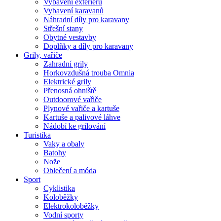
Vybavení exteriéru
Vybavení karavanů
Náhradní díly pro karavany
Střešní stany
Obytné vestavby
Doplňky a díly pro karavany
Grily, vařiče
Zahradní grily
Horkovzdušná trouba Omnia
Elektrické grily
Přenosná ohniště
Outdoorové vařiče
Plynové vařiče a kartuše
Kartuše a palivové láhve
Nádobí ke grilování
Turistika
Vaky a obaly
Batohy
Nože
Oblečení a móda
Sport
Cyklistika
Koloběžky
Elektrokoloběžky
Vodní sporty