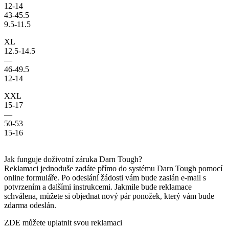
12-14
43-45.5
9.5-11.5
XL
12.5-14.5
—
46-49.5
12-14
XXL
15-17
—
50-53
15-16
Jak funguje doživotní záruka Darn Tough?
Reklamaci jednoduše zadáte přímo do systému Darn Tough pomocí
online formuláře. Po odeslání žádosti vám bude zaslán e-mail s
potvrzením a dalšími instrukcemi. Jakmile bude reklamace
schválena, můžete si objednat nový pár ponožek, který vám bude
zdarma odeslán.
ZDE můžete uplatnit svou reklamaci