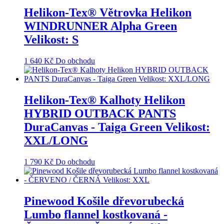
Helikon-Tex® Větrovka Helikon
WINDRUNNER Alpha Green
Velikost: S
1 640
Kč
Do obchodu
Helikon-Tex® Kalhoty Helikon
HYBRID OUTBACK PANTS
DuraCanvas - Taiga Green Velikost:
XXL/LONG
1 790
Kč
Do obchodu
Pinewood Košile dřevorubecká
Lumbo flannel kostkovaná -