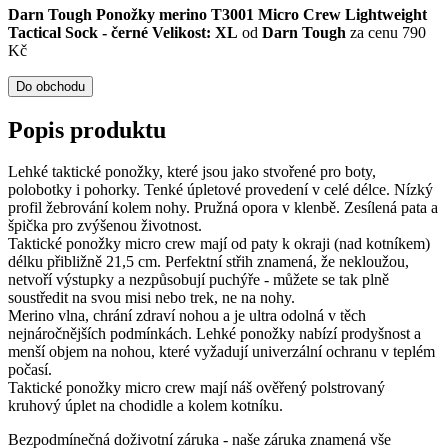
Darn Tough Ponožky merino T3001 Micro Crew Lightweight
Tactical Sock - černé Velikost: XL
od
Darn Tough
za cenu 790
Kč
Do obchodu
Popis produktu
Lehké taktické ponožky, které jsou jako stvořené pro boty,
polobotky i pohorky. Tenké úpletové provedení v celé délce. Nízký
profil žebrování kolem nohy. Pružná opora v klenbě. Zesílená pata a
špička pro zvýšenou životnost.
Taktické ponožky micro crew mají od paty k okraji (nad kotníkem)
délku přibližně 21,5 cm. Perfektní střih znamená, že nekloužou,
netvoří výstupky a nezpůsobují puchýře - můžete se tak plně
soustředit na svou misi nebo trek, ne na nohy.
Merino vlna, chrání zdraví nohou a je ultra odolná v těch
nejnáročnějších podmínkách. Lehké ponožky nabízí prodyšnost a
menší objem na nohou, které vyžadují univerzální ochranu v teplém
počasí.
Taktické ponožky micro crew mají náš ověřený polstrovaný
kruhový úplet na chodidle a kolem kotníku.
Bezpodmínečná doživotní záruka - naše záruka znamená vše