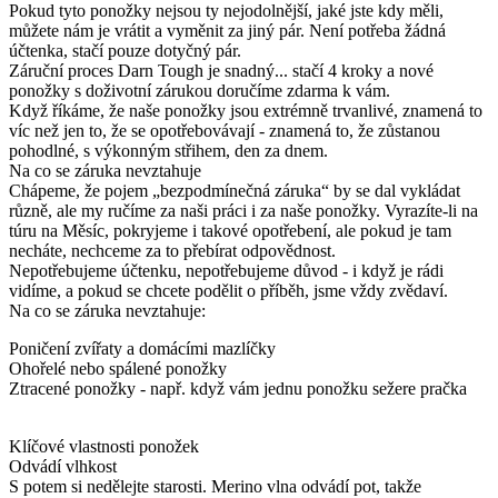
Pokud tyto ponožky nejsou ty nejodolnější, jaké jste kdy měli,
můžete nám je vrátit a vyměnit za jiný pár. Není potřeba žádná
účtenka, stačí pouze dotyčný pár.
Záruční proces Darn Tough je snadný... stačí 4 kroky a nové
ponožky s doživotní zárukou doručíme zdarma k vám.
Když říkáme, že naše ponožky jsou extrémně trvanlivé, znamená to
víc než jen to, že se opotřebovávají - znamená to, že zůstanou
pohodlné, s výkonným střihem, den za dnem.
Na co se záruka nevztahuje
Chápeme, že pojem „bezpodmínečná záruka“ by se dal vykládat
různě, ale my ručíme za naši práci i za naše ponožky. Vyrazíte-li na
túru na Měsíc, pokryjeme i takové opotřebení, ale pokud je tam
necháte, nechceme za to přebírat odpovědnost.
Nepotřebujeme účtenku, nepotřebujeme důvod - i když je rádi
vidíme, a pokud se chcete podělit o příběh, jsme vždy zvědaví.
Na co se záruka nevztahuje:
Poničení zvířaty a domácími mazlíčky
Ohořelé nebo spálené ponožky
Ztracené ponožky - např. když vám jednu ponožku sežere pračka
Klíčové vlastnosti ponožek
Odvádí vlhkost
S potem si nedělejte starosti. Merino vlna odvádí pot, takže