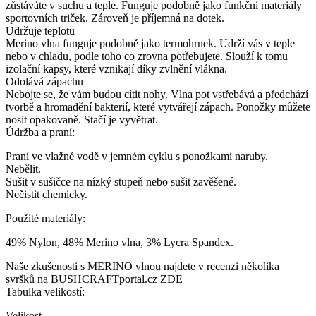
zůstáváte v suchu a teple. Funguje podobně jako funkční materiály
sportovních triček. Zároveň je příjemná na dotek.
Udržuje teplotu
Merino vlna funguje podobně jako termohrnek. Udrží vás v teple
nebo v chladu, podle toho co zrovna potřebujete. Slouží k tomu
izolační kapsy, které vznikají díky zvlnění vlákna.
Odolává zápachu
Nebojte se, že vám budou cítit nohy. Vlna pot vstřebává a předchází
tvorbě a hromadění bakterií, které vytvářejí zápach. Ponožky můžete
nosit opakovaně. Stačí je vyvětrat.
Údržba a praní:
Praní ve vlažné vodě v jemném cyklu s ponožkami naruby.
Nebělit.
Sušit v sušičce na nízký stupeň nebo sušit zavěšené.
Nečistit chemicky.
Použité materiály:
49% Nylon, 48% Merino vlna, 3% Lycra Spandex.
Naše zkušenosti s MERINO vlnou najdete v recenzi několika
svršků na BUSHCRAFTportal.cz ZDE
Tabulka velikostí:
Velikost