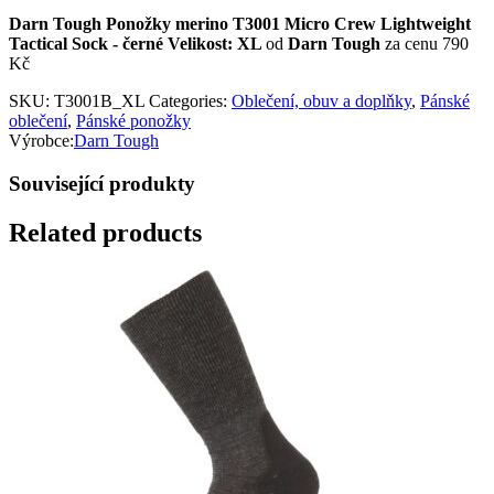
Darn Tough Ponožky merino T3001 Micro Crew Lightweight
Tactical Sock - černé Velikost: XL
od
Darn Tough
za cenu 790
Kč
SKU:
T3001B_XL
Categories:
Oblečení, obuv a doplňky
,
Pánské
oblečení
,
Pánské ponožky
Výrobce:
Darn Tough
Související produkty
Related products