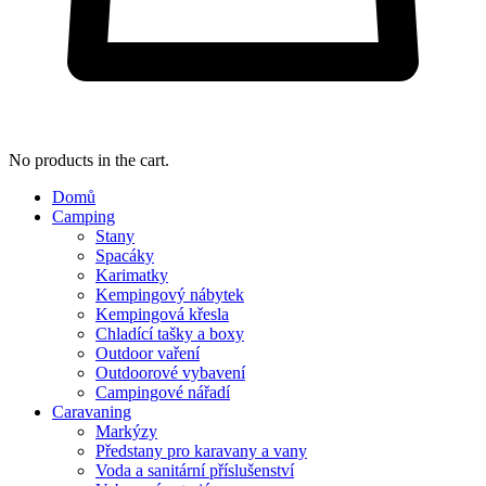
No products in the cart.
Domů
Camping
Stany
Spacáky
Karimatky
Kempingový nábytek
Kempingová křesla
Chladící tašky a boxy
Outdoor vaření
Outdoorové vybavení
Campingové nářadí
Caravaning
Markýzy
Předstany pro karavany a vany
Voda a sanitární příslušenství