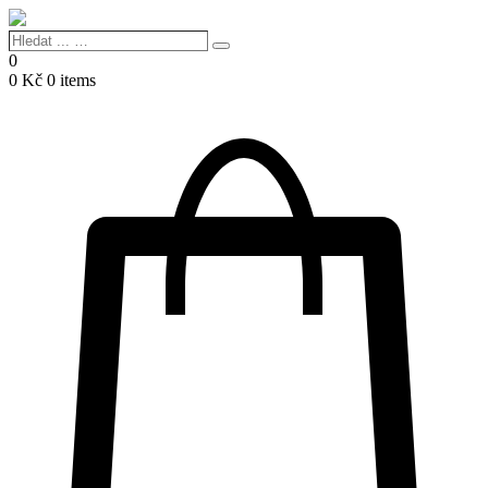
Hledat
Search
...
0
…
0
Kč
0 items