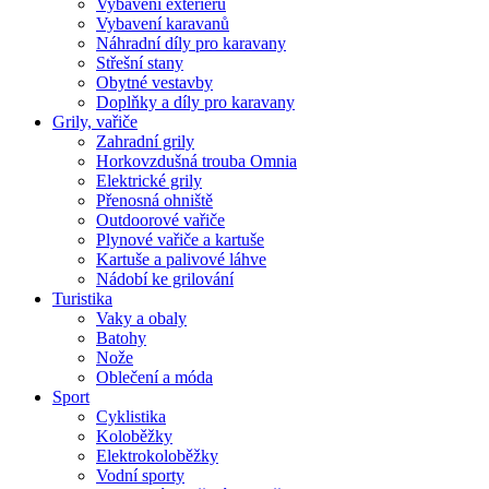
Vybavení exteriéru
Vybavení karavanů
Náhradní díly pro karavany
Střešní stany
Obytné vestavby
Doplňky a díly pro karavany
Grily, vařiče
Zahradní grily
Horkovzdušná trouba Omnia
Elektrické grily
Přenosná ohniště
Outdoorové vařiče
Plynové vařiče a kartuše
Kartuše a palivové láhve
Nádobí ke grilování
Turistika
Vaky a obaly
Batohy
Nože
Oblečení a móda
Sport
Cyklistika
Koloběžky
Elektrokoloběžky
Vodní sporty