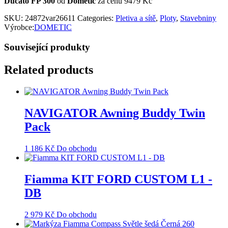
Ducato FP 300
od
Dometic
za cenu 9479 Kč
SKU:
24872var26611
Categories:
Pletiva a sítě
,
Ploty
,
Stavebniny
Výrobce:
DOMETIC
Související produkty
Related products
NAVIGATOR Awning Buddy Twin
Pack
1 186
Kč
Do obchodu
Fiamma KIT FORD CUSTOM L1 -
DB
2 979
Kč
Do obchodu