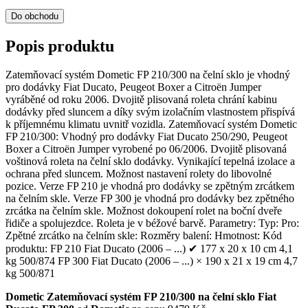
Do obchodu
Popis produktu
Zatemňovací systém Dometic FP 210/300 na čelní sklo je vhodný
pro dodávky Fiat Ducato, Peugeot Boxer a Citroën Jumper
vyráběné od roku 2006. Dvojitě plisovaná roleta chrání kabinu
dodávky před sluncem a díky svým izolačním vlastnostem přispívá
k příjemnému klimatu uvnitř vozidla. Zatemňovací systém Dometic
FP 210/300: Vhodný pro dodávky Fiat Ducato 250/290, Peugeot
Boxer a Citroën Jumper vyrobené po 06/2006. Dvojitě plisovaná
voštinová roleta na čelní sklo dodávky. Vynikající tepelná izolace a
ochrana před sluncem. Možnost nastavení rolety do libovolné
pozice. Verze FP 210 je vhodná pro dodávky se zpětným zrcátkem
na čelním skle. Verze FP 300 je vhodná pro dodávky bez zpětného
zrcátka na čelním skle. Možnost dokoupení rolet na boční dveře
řidiče a spolujezdce. Roleta je v béžové barvě. Parametry: Typ: Pro:
Zpětné zrcátko na čelním skle: Rozměry balení: Hmotnost: Kód
produktu: FP 210 Fiat Ducato (2006 – ...) ✔ 177 x 20 x 10 cm 4,1
kg 500/874 FP 300 Fiat Ducato (2006 – ...) × 190 x 21 x 19 cm 4,7
kg 500/871
Dometic Zatemňovací systém FP 210/300 na čelní sklo Fiat