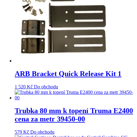
ARB Bracket Quick Release Kit 1
1 520
Kč
Do obchodu
Trubka 80 mm k topení Truma E2400
cena za metr 39450-00
579
Kč
Do obchodu