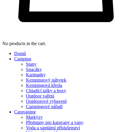
No products in the cart.
Domů
Camping
Stany
Spacáky
Karimatky
Kempingový nábytek
Kempingová křesla
Chladící tašky a boxy
Outdoor vaření
Outdoorové vybavení
Campingové nářadí
Caravaning
Markýzy
Předstany pro karavany a vany
Voda a sanitární příslušenství