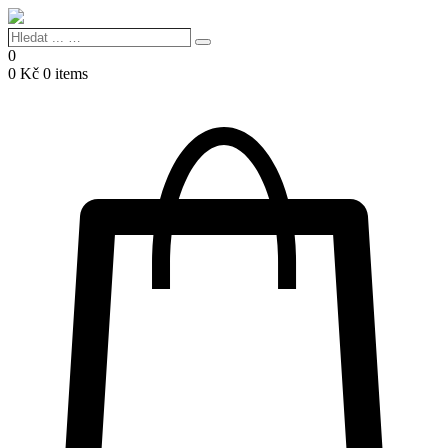
Hledat
Search
...
0
…
0
Kč
0 items