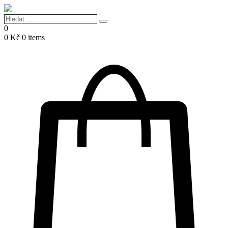
Hledat
Search
...
0
…
0
Kč
0 items