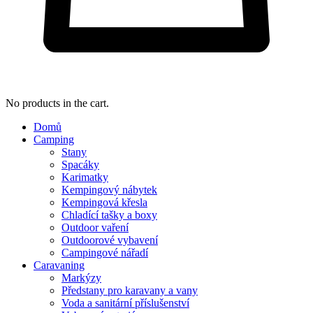
No products in the cart.
Domů
Camping
Stany
Spacáky
Karimatky
Kempingový nábytek
Kempingová křesla
Chladící tašky a boxy
Outdoor vaření
Outdoorové vybavení
Campingové nářadí
Caravaning
Markýzy
Předstany pro karavany a vany
Voda a sanitární příslušenství