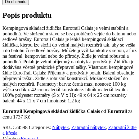
Do obchodu
Popis produktu
Kempingová skládací židlička Eurotrail Calais je velmi stabilní a
pohodlná. Ve složeném stavu se bez problémů vejde do batohu nebo
sedlové brašny. Eurotrail Calais je lehká kempingová skládací
židlička, kterou lze složit do velmi malých rozměrů tak, aby se vešla
i do batohu či sedlové brašny. Můžete ji vzít kamkoliv s sebou, ať už
na festival, kempování nebo do přírody. Židle je velmi robustní a
pohodlná. Potah je velmi příjemný na dotyk a prodyšný. Židlička je
dodávána včetně praktické přepravní tašky. Vlastnosti kempingové
židle EuroTrail Calais: Příjemný a prodyšný potah. Balení obsahuje
přepravní tašku. Židle s robustní konstrukcí. Možnost složení do
malých rozměrů. Parametry: barva: černá max. nosnost: 100 kg
výška sedáku: 42 cm materiál konstrukce: hliník materiál textilu:
100% polyester rozměry (Š x V x H): 49 x 64 x 25 cm rozměry
balení: 44 x 11 x 7 cm hmotnost: 1,2 kg
Eurotrail Kempingová skládací židlička Calais
od
Eurotrail
za
cenu 1737 Kč
SKU:
24598
Categories:
Nábytek
,
Zahradní nábytek
,
Zahradní židle
a křesla
Výrobce:
Eurotrail