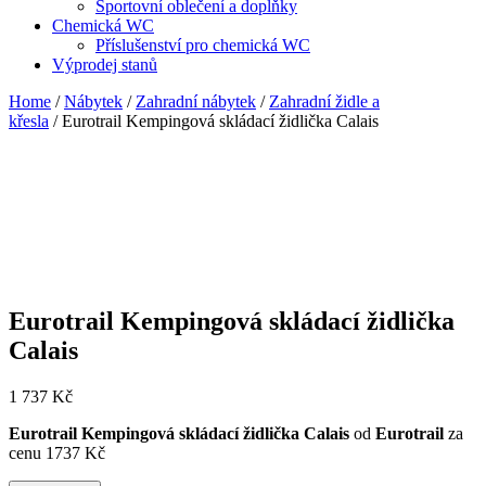
Sportovní oblečení a doplňky
Chemická WC
Příslušenství pro chemická WC
Výprodej stanů
Home
/
Nábytek
/
Zahradní nábytek
/
Zahradní židle a
křesla
/ Eurotrail Kempingová skládací židlička Calais
Eurotrail Kempingová skládací židlička
Calais
1 737
Kč
Eurotrail Kempingová skládací židlička Calais
od
Eurotrail
za
cenu 1737 Kč