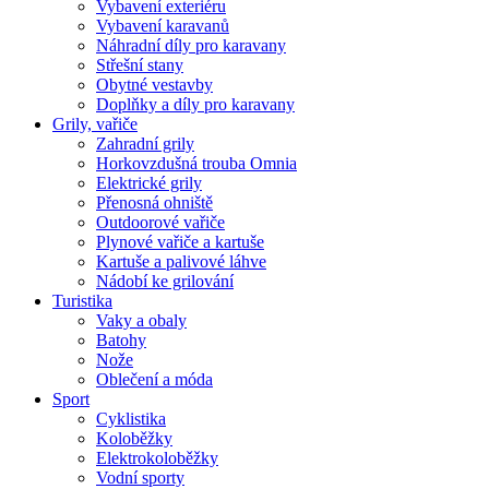
Vybavení exteriéru
Vybavení karavanů
Náhradní díly pro karavany
Střešní stany
Obytné vestavby
Doplňky a díly pro karavany
Grily, vařiče
Zahradní grily
Horkovzdušná trouba Omnia
Elektrické grily
Přenosná ohniště
Outdoorové vařiče
Plynové vařiče a kartuše
Kartuše a palivové láhve
Nádobí ke grilování
Turistika
Vaky a obaly
Batohy
Nože
Oblečení a móda
Sport
Cyklistika
Koloběžky
Elektrokoloběžky
Vodní sporty