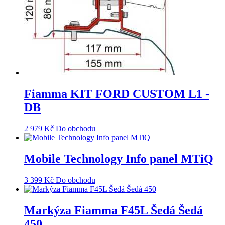
Fiamma KIT FORD CUSTOM L1 -
DB
2 979
Kč
Do obchodu
Mobile Technology Info panel MTiQ
3 399
Kč
Do obchodu
Markýza Fiamma F45L Šedá Šedá
450