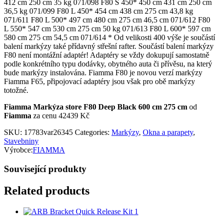
412 cm 250 cm 35 kg 071/098 F80 S 450* 450 cm 431 cm 250 cm
36,5 kg 071/099 F80 L 450* 454 cm 438 cm 275 cm 43,8 kg
071/611 F80 L 500* 497 cm 480 cm 275 cm 46,5 cm 071/612 F80
L 550* 547 cm 530 cm 275 cm 50 kg 071/613 F80 L 600* 597 cm
580 cm 275 cm 54,5 cm 071/614 * Od velikosti 400 výše je součástí
balení markýzy také přídavný střešní rafter. Součástí balení markýzy
F80 není montážní adaptér! Adaptéry se vždy dokupují samostatně
podle konkrétního typu dodávky, obytného auta či přívěsu, na který
bude markýzy instalována. Fiamma F80 je novou verzí markýzy
Fiamma F65, připojovací adaptéry jsou však pro obě markýzy
totožné.
Fiamma Markýza store F80 Deep Black 600 cm 275 cm
od
Fiamma
za cenu 42439 Kč
SKU:
17783var26345
Categories:
Markýzy
,
Okna a parapety
,
Stavebniny
Výrobce:
FIAMMA
Související produkty
Related products