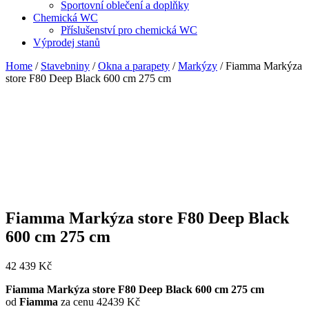
Sportovní oblečení a doplňky
Chemická WC
Příslušenství pro chemická WC
Výprodej stanů
Home
/
Stavebniny
/
Okna a parapety
/
Markýzy
/ Fiamma Markýza
store F80 Deep Black 600 cm 275 cm
Fiamma Markýza store F80 Deep Black
600 cm 275 cm
42 439
Kč
Fiamma Markýza store F80 Deep Black 600 cm 275 cm
od
Fiamma
za cenu 42439 Kč