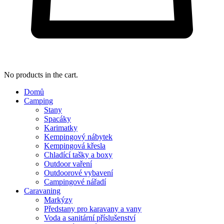
No products in the cart.
Domů
Camping
Stany
Spacáky
Karimatky
Kempingový nábytek
Kempingová křesla
Chladící tašky a boxy
Outdoor vaření
Outdoorové vybavení
Campingové nářadí
Caravaning
Markýzy
Předstany pro karavany a vany
Voda a sanitární příslušenství