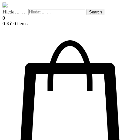
Hledat ... …
Search
0
0
Kč
0 items