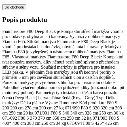
Do obchodu
Popis produktu
Fiammastore F80 Deep Black je kompaktní střešní markýza vhodná
pro dodávky, obytná auta i karavany. Vychází z oblíbené markýzy
Fiamma F65. Střešní markýza Fiammastore F80 Deep Black je
vhodná pro instalaci na dodávky, obytná auta i karavany. Markýza
Fiamma F80 je vylepšeným nástupcem oblíbené markýzy Fiamma
F65. Vlastnosti markýzy Fiammastore F80 Deep Black: Kompaktní
tvar pouzdra markýzy, díky němuž perfektně splyne s přechodem
střechy a stěny vozu. Součástí markýzy je příprava pro instalaci
LED pásku. V předním čele markýzy jsou tři kedrové profily o
průměru 5 mm pro zavěšení slunečních clon a dalších doplňků.
Pouzdro markýzy je vyrobeno z hliníku pro maximální odolnost.
Pohodlné vytáčení plátna pomocí přiložené kliky (možnost dokoupit
motorový pohon). Parametry: typ instalace: střešní barva pouzdra:
černá (Deep Black) barva plátna: šedá (Royal Grey) Typ: Délka
markýzy: Délka plátna: Výsuv: Hmotnost: Kód produktu: F80 S
290 290 cm 278 cm 200 cm 27 kg 071/090 F80 S 320 320 cm 308
cm 250 cm 29 kg 071/091 F80 S 340 340 cm 328 cm 250 cm 30 kg
071/092 F80 S 370 370 cm 358 cm 250 cm 32 kg 071/093 F80 S
400* 400 cm 388 cm 250 cm 34 kg 071/094 F80 S 425* 425 cm