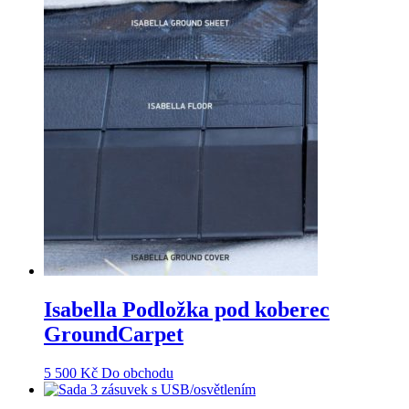
Isabella Podložka pod koberec
GroundCarpet
5 500
Kč
Do obchodu