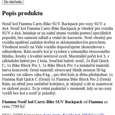
Do obchodu
Popis produktu
Nosič kol Fiamma Carry-Bike SUV Backpack pro vozy SUV a
4x4. Nosič kol Fiamma Carry-Bike Backpack je vhodný pro vozidla
SUV a 4x4. Instaluje se na zadní stranu vozidla pomocí speciálních
popruhů, bez nutnosti nářadí a vrtání do karoserie. Není vhodný pro
vozidla opatřená zadními dveřmi se sklolaminátovým povrchem.
Vhodnost nosiče na Vaše vozidlo doporučujeme zkonzultovat s
odborníkem. Rám nosiče kol je vyroben z robustního eloxovaného
hliníku, šrouby z kvalitní nerezové oceli. Maximální počet kol 3, v
základním balení pro 2 kola. Součásti balení: nosič, 2x Rail Quick
C, 1x Bike Block Pro 1, 1x Bike Block Pro 3 a instalační materiál.
barva koncovek: černá materiál: eloxovaný hliník nosnost 50 kg
rozměry viz nákres váha 8 kg ...pro třetí kolo je třeba přiobjednat: 1x
Fiamma Rail Quick C (černá) 1x Fiamma Bike Block Pro 2 (černá)
Rám, na němž jsou umístěné kolejnice, je sklopný a dá se zaaretovat
ve složené pozici. To je velmi praktické v momentě, kdy se na cesty
vyráží bez kol a nosič je prázdný.
Fiamma Nosič kol Carry-Bike SUV Backpack
od
Fiamma
za
cenu 7799 Kč