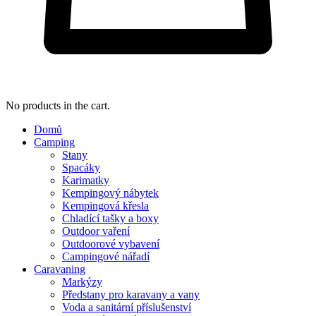
No products in the cart.
Domů
Camping
Stany
Spacáky
Karimatky
Kempingový nábytek
Kempingová křesla
Chladící tašky a boxy
Outdoor vaření
Outdoorové vybavení
Campingové nářadí
Caravaning
Markýzy
Předstany pro karavany a vany
Voda a sanitární příslušenství