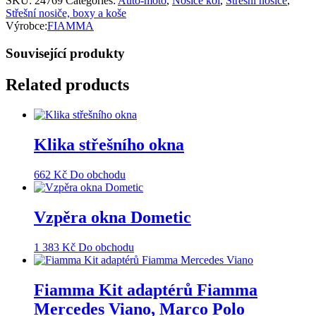
SKU:
24769
Categories:
Auto-moto
,
Nosiče kol
,
Střešní nosiče
,
Střešní nosiče, boxy a koše
Výrobce:
FIAMMA
Související produkty
Related products
Klika střešního okna
662
Kč
Do obchodu
Vzpěra okna Dometic
1 383
Kč
Do obchodu
Fiamma Kit adaptérů Fiamma
Mercedes Viano, Marco Polo