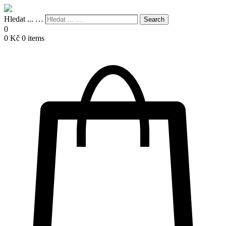
Hledat ... …
Search
0
0
Kč
0 items