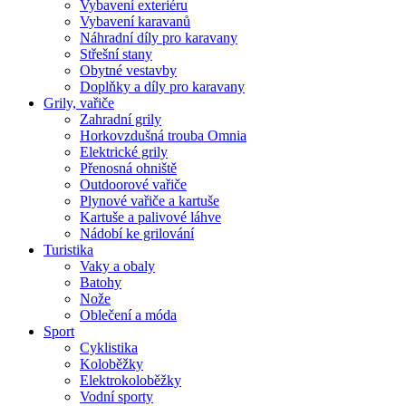
Vybavení exteriéru
Vybavení karavanů
Náhradní díly pro karavany
Střešní stany
Obytné vestavby
Doplňky a díly pro karavany
Grily, vařiče
Zahradní grily
Horkovzdušná trouba Omnia
Elektrické grily
Přenosná ohniště
Outdoorové vařiče
Plynové vařiče a kartuše
Kartuše a palivové láhve
Nádobí ke grilování
Turistika
Vaky a obaly
Batohy
Nože
Oblečení a móda
Sport
Cyklistika
Koloběžky
Elektrokoloběžky
Vodní sporty