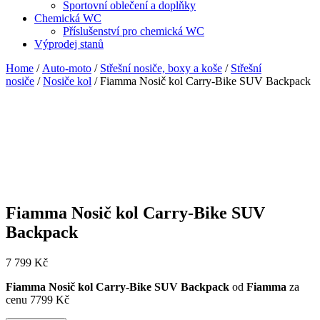
Sportovní oblečení a doplňky
Chemická WC
Příslušenství pro chemická WC
Výprodej stanů
Home
/
Auto-moto
/
Střešní nosiče, boxy a koše
/
Střešní
nosiče
/
Nosiče kol
/ Fiamma Nosič kol Carry-Bike SUV Backpack
Fiamma Nosič kol Carry-Bike SUV
Backpack
7 799
Kč
Fiamma Nosič kol Carry-Bike SUV Backpack
od
Fiamma
za
cenu 7799 Kč