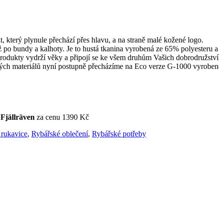
t, který plynule přechází přes hlavu, a na straně malé kožené logo.
 po bundy a kalhoty. Je to hustá tkanina vyrobená ze 65% polyesteru a
rodukty vydrží věky a připojí se ke všem druhům Vašich dobrodružství
ých materiálů nyní postupně přecházíme na Eco verze G-1000 vyrobené
d
Fjällräven
za cenu 1390 Kč
 rukavice
,
Rybářské oblečení
,
Rybářské potřeby