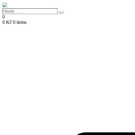
Hledat
Search
...
0
…
0
Kč
0 items