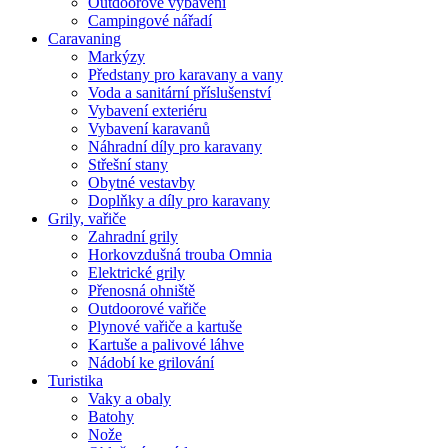
Outdoorové vybavení
Campingové nářadí
Caravaning
Markýzy
Předstany pro karavany a vany
Voda a sanitární příslušenství
Vybavení exteriéru
Vybavení karavanů
Náhradní díly pro karavany
Střešní stany
Obytné vestavby
Doplňky a díly pro karavany
Grily, vařiče
Zahradní grily
Horkovzdušná trouba Omnia
Elektrické grily
Přenosná ohniště
Outdoorové vařiče
Plynové vařiče a kartuše
Kartuše a palivové láhve
Nádobí ke grilování
Turistika
Vaky a obaly
Batohy
Nože