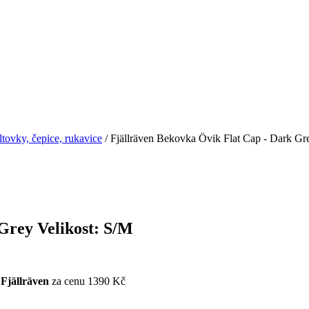
ltovky, čepice, rukavice
/ Fjällräven Bekovka Övik Flat Cap - Dark Gr
Grey Velikost: S/M
d
Fjällräven
za cenu 1390 Kč