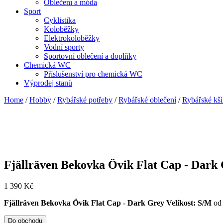
Oblečení a móda
Sport
Cyklistika
Koloběžky
Elektrokoloběžky
Vodní sporty
Sportovní oblečení a doplňky
Chemická WC
Příslušenství pro chemická WC
Výprodej stanů
Home
/
Hobby
/
Rybářské potřeby
/
Rybářské oblečení
/
Rybářské kši
Fjällräven Bekovka Övik Flat Cap - Dark 
1 390
Kč
Fjällräven Bekovka Övik Flat Cap - Dark Grey Velikost: S/M
o
Do obchodu