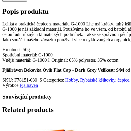
Popis produktu
Lehká a praktická čepice z materiálu G-1000 Lite má krátký, tuhý kšil
G-1000 je náš základní materiál. Používáme ho ve všem, od batohů až
celou řadu různých klimatických podmínek. Takže se správnou péčí p
Jako součást našeho závazku používat více recyklovaných a organick
Hmotnost: 50g
Spotřební materiál: G-1000
Vnější materiál: G-1000® Original: 65% polyester, 35% cotton
Fjällräven Bekovka Övik Flat Cap - Dark Grey Velikost: S/M
o
SKU:
F78151-030_S
Categories:
Hobby
,
Rybářské kšiltovky, čepice,
Výrobce:
Fjällräven
Související produkty
Related products