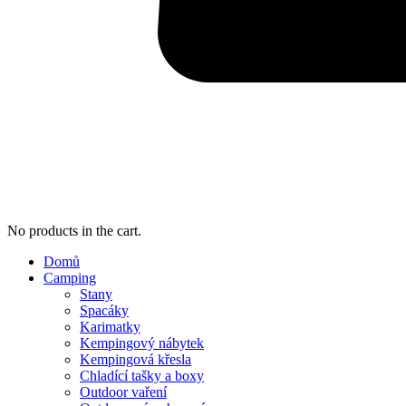
No products in the cart.
Domů
Camping
Stany
Spacáky
Karimatky
Kempingový nábytek
Kempingová křesla
Chladící tašky a boxy
Outdoor vaření