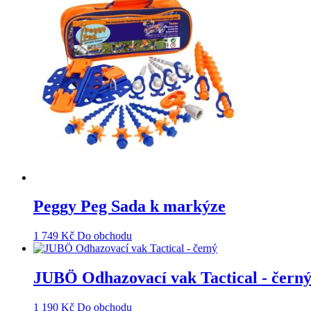
Peggy Peg Sada k markýze
1 749
Kč
Do obchodu
JUBÖ Odhazovací vak Tactical - čern
1 190
Kč
Do obchodu