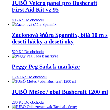
JUBÖ Velcro panel pro Bushcraft
First Aid Kit vz.95
495
Kč
Do obchodu
Záclonová šňůra Spannfix, bílá 10 m s
deseti háčky a deseti oky
529
Kč
Do obchodu
Peggy Peg Sada k markýze
1 749
Kč
Do obchodu
JUBÖ Měšec / obal Bushcraft 1200 ml
280
Kč
Do obchodu