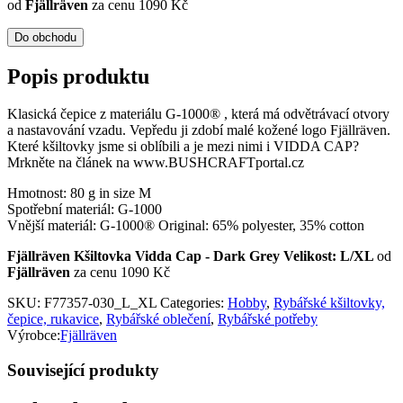
od
Fjällräven
za cenu 1090 Kč
Do obchodu
Popis produktu
Klasická čepice z materiálu G-1000® , která má odvětrávací otvory
a nastavování vzadu. Vepředu ji zdobí malé kožené logo Fjällräven.
Které kšiltovky jsme si oblíbili a je mezi nimi i VIDDA CAP?
Mrkněte na článek na www.BUSHCRAFTportal.cz
Hmotnost: 80 g in size M
Spotřební materiál: G-1000
Vnější materiál: G-1000® Original: 65% polyester, 35% cotton
Fjällräven Kšiltovka Vidda Cap - Dark Grey Velikost: L/XL
od
Fjällräven
za cenu 1090 Kč
SKU:
F77357-030_L_XL
Categories:
Hobby
,
Rybářské kšiltovky,
čepice, rukavice
,
Rybářské oblečení
,
Rybářské potřeby
Výrobce:
Fjällräven
Související produkty