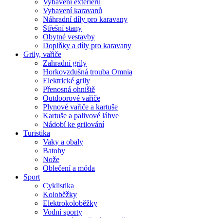
Vybavení exteriéru
Vybavení karavanů
Náhradní díly pro karavany
Střešní stany
Obytné vestavby
Doplňky a díly pro karavany
Grily, vařiče
Zahradní grily
Horkovzdušná trouba Omnia
Elektrické grily
Přenosná ohniště
Outdoorové vařiče
Plynové vařiče a kartuše
Kartuše a palivové láhve
Nádobí ke grilování
Turistika
Vaky a obaly
Batohy
Nože
Oblečení a móda
Sport
Cyklistika
Koloběžky
Elektrokoloběžky
Vodní sporty