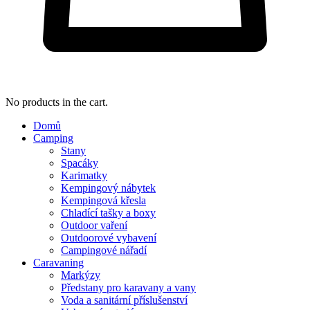
No products in the cart.
Domů
Camping
Stany
Spacáky
Karimatky
Kempingový nábytek
Kempingová křesla
Chladící tašky a boxy
Outdoor vaření
Outdoorové vybavení
Campingové nářadí
Caravaning
Markýzy
Předstany pro karavany a vany
Voda a sanitární příslušenství