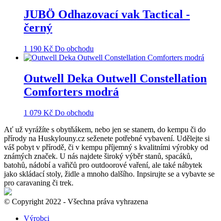
JUBÖ Odhazovací vak Tactical -
černý
1 190
Kč
Do obchodu
Outwell Deka Outwell Constellation
Comforters modrá
1 079
Kč
Do obchodu
Ať už vyrážíte s obytňákem, nebo jen se stanem, do kempu či do
přírody na Huskylouny.cz seženete potřebné vybavení. Udělejte si
váš pobyt v přírodě, či v kempu příjemný s kvalitními výrobky od
známých značek. U nás najdete široký výběr stanů, spacáků,
batohů, nádobí a vařičů pro outdoorové vaření, ale také nábytek
jako skládací stoly, židle a mnoho dalšího. Inpsirujte se a vybavte se
pro caravaning či trek.
© Copyright 2022 - Všechna práva vyhrazena
Výrobci