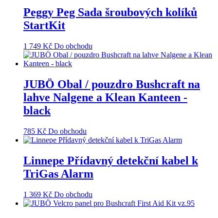
Peggy Peg Sada šroubových kolíků
StartKit
1 749
Kč
Do obchodu
JUBÖ Obal / pouzdro Bushcraft na
lahve Nalgene a Klean Kanteen -
black
785
Kč
Do obchodu
Linnepe Přídavný detekční kabel k
TriGas Alarm
1 369
Kč
Do obchodu