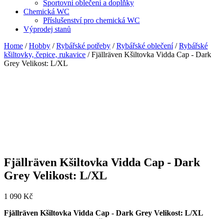
Sportovní oblečení a doplňky
Chemická WC
Příslušenství pro chemická WC
Výprodej stanů
Home
/
Hobby
/
Rybářské potřeby
/
Rybářské oblečení
/
Rybářské
kšiltovky, čepice, rukavice
/ Fjällräven Kšiltovka Vidda Cap - Dark
Grey Velikost: L/XL
Fjällräven Kšiltovka Vidda Cap - Dark
Grey Velikost: L/XL
1 090
Kč
Fjällräven Kšiltovka Vidda Cap - Dark Grey Velikost: L/XL