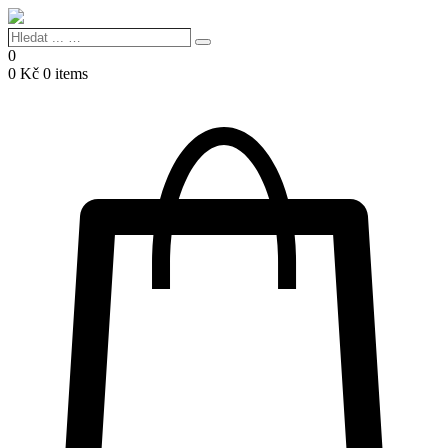
Hledat
Search
...
0
…
0
Kč
0 items