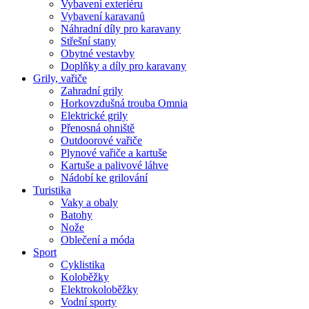
Vybavení exteriéru
Vybavení karavanů
Náhradní díly pro karavany
Střešní stany
Obytné vestavby
Doplňky a díly pro karavany
Grily, vařiče
Zahradní grily
Horkovzdušná trouba Omnia
Elektrické grily
Přenosná ohniště
Outdoorové vařiče
Plynové vařiče a kartuše
Kartuše a palivové láhve
Nádobí ke grilování
Turistika
Vaky a obaly
Batohy
Nože
Oblečení a móda
Sport
Cyklistika
Koloběžky
Elektrokoloběžky
Vodní sporty