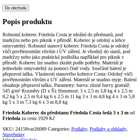
Do obchodu
Popis produktu
Robustní koberec Friedola Costa je ideální do předstanů, pod
markýzu nebo pro piknik v přírodě. Koberec je odolný a lehce
omyvatelný. Robustní stanový koberec Friedola Costa je odolný
vůči povětrnostním vlivům i UV záření. Je vhodný do stanů, pod
markýzy nebo jako praktická podložka například pro piknik v
přírodě. Koberec lze snadno zkrátit podle potřeby. Materiál je
jednoduše omyvatelný za pomoci čisté vody. Součástí balení je
přepravní taška. Vlastnosti stanového koberce Costa: Odolný vůči
povětrnostním vlivům a UV záření. Materiál se snadno myje. Balení
obsahuje přepravní tašku. Parametry: barva: různé barvy gramáž:
545 g/m² Rozměry (D x Š): Hmotnost: 3 x 2,5 m 3,8 kg 4 x 2,5 m
8,2 kg 5 x 2,5 m 9,4 kg 6 x 2,5 m 11 kg 3 x 3 m 4,8 kg 4 x 3 m 5,8
kg 5 x 3 m 7,3 kg 6 x 3 m 8,8 kg
Friedola Koberec do předstanu Friedola Costa šedá 3 x 3 m
od
Friedola
za cenu 1929 Kč
SKU:
24158var26089
Categories:
Podlahy
,
Podlahy a obklady
,
Stavebniny