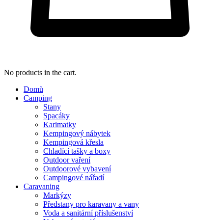
No products in the cart.
Domů
Camping
Stany
Spacáky
Karimatky
Kempingový nábytek
Kempingová křesla
Chladící tašky a boxy
Outdoor vaření
Outdoorové vybavení
Campingové nářadí
Caravaning
Markýzy
Předstany pro karavany a vany
Voda a sanitární příslušenství