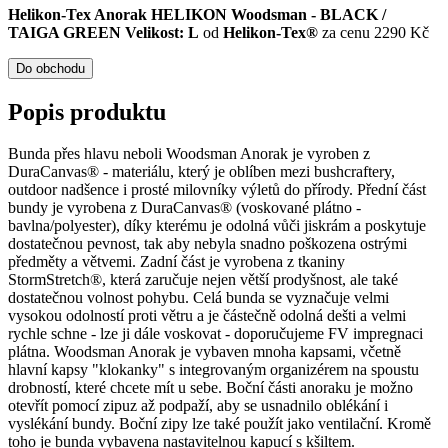
Helikon-Tex Anorak HELIKON Woodsman - BLACK /
TAIGA GREEN Velikost: L
od
Helikon-Tex®
za cenu 2290 Kč
Do obchodu
Popis produktu
Bunda přes hlavu neboli Woodsman Anorak je vyroben z
DuraCanvas® - materiálu, který je oblíben mezi bushcraftery,
outdoor nadšence i prosté milovníky výletů do přírody. Přední část
bundy je vyrobena z DuraCanvas® (voskované plátno -
bavlna/polyester), díky kterému je odolná vůči jiskrám a poskytuje
dostatečnou pevnost, tak aby nebyla snadno poškozena ostrými
předměty a větvemi. Zadní část je vyrobena z tkaniny
StormStretch®, která zaručuje nejen větší prodyšnost, ale také
dostatečnou volnost pohybu. Celá bunda se vyznačuje velmi
vysokou odolností proti větru a je částečně odolná dešti a velmi
rychle schne - lze ji dále voskovat - doporučujeme FV impregnaci
plátna. Woodsman Anorak je vybaven mnoha kapsami, včetně
hlavní kapsy "klokanky" s integrovaným organizérem na spoustu
drobností, které chcete mít u sebe. Boční části anoraku je možno
otevřít pomocí zipuz až podpaží, aby se usnadnilo oblékání i
vyslékání bundy. Boční zipy lze také použít jako ventilační. Kromě
toho je bunda vybavena nastavitelnou kapucí s kšiltem.