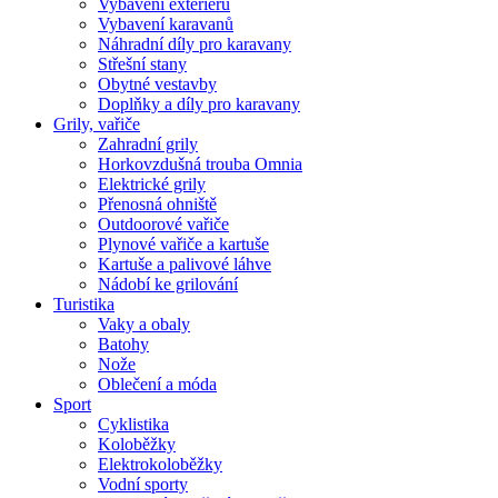
Vybavení exteriéru
Vybavení karavanů
Náhradní díly pro karavany
Střešní stany
Obytné vestavby
Doplňky a díly pro karavany
Grily, vařiče
Zahradní grily
Horkovzdušná trouba Omnia
Elektrické grily
Přenosná ohniště
Outdoorové vařiče
Plynové vařiče a kartuše
Kartuše a palivové láhve
Nádobí ke grilování
Turistika
Vaky a obaly
Batohy
Nože
Oblečení a móda
Sport
Cyklistika
Koloběžky
Elektrokoloběžky
Vodní sporty