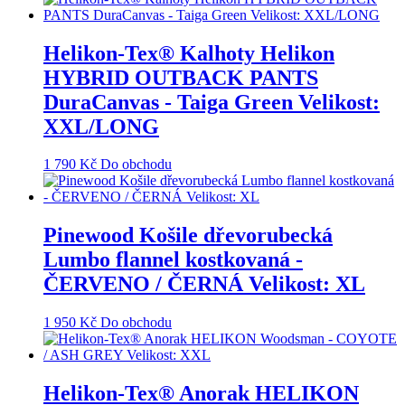
Helikon-Tex® Kalhoty Helikon
HYBRID OUTBACK PANTS
DuraCanvas - Taiga Green Velikost:
XXL/LONG
1 790
Kč
Do obchodu
Pinewood Košile dřevorubecká
Lumbo flannel kostkovaná -
ČERVENO / ČERNÁ Velikost: XL
1 950
Kč
Do obchodu
Helikon-Tex® Anorak HELIKON