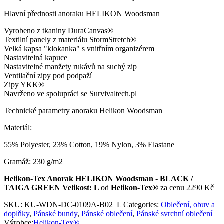
Hlavní přednosti anoraku HELIKON Woodsman
Vyrobeno z tkaniny DuraCanvas®
Textilní panely z materiálu StormStretch®
Velká kapsa "klokanka" s vnitřním organizérem
Nastavitelná kapuce
Nastavitelné manžety rukávů na suchý zip
Ventilační zipy pod podpaží
Zipy YKK®
Navrženo ve spolupráci se Survivaltech.pl
Technické parametry anoraku Helikon Woodsman
Materiál:
55% Polyester, 23% Cotton, 19% Nylon, 3% Elastane
Gramáž: 230 g/m2
Helikon-Tex Anorak HELIKON Woodsman - BLACK /
TAIGA GREEN Velikost: L
od
Helikon-Tex®
za cenu 2290 Kč
SKU:
KU-WDN-DC-0109A-B02_L
Categories:
Oblečení, obuv a
doplňky
,
Pánské bundy
,
Pánské oblečení
,
Pánské svrchní oblečení
Výrobce:
Helikon-Tex®