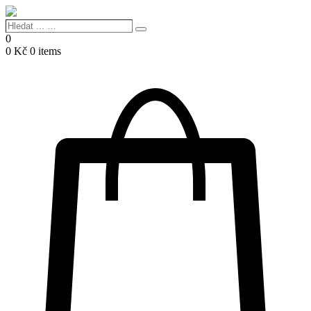
Hledat
Search
...
0
…
0
Kč
0 items