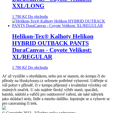
XXL/LONG
1 790
Kč
Do obchodu
Helikon-Tex® Kalhoty Helikon
HYBRID OUTBACK PANTS
DuraCanvas - Coyote Velikost:
XL/REGULAR
1 790
Kč
Do obchodu
Ať už vyrážíte s obytňákem, nebo jen se stanem, do kempu či do
přírody na Huskylouny.cz seženete potřebné vybavení. Udělejte si
váš pobyt v přírodě, či v kempu příjemný s kvalitními výrobky od
známých značek. U nás najdete široký výběr stanů, spacáků,
batohů, nádobí a vařičů pro outdoorové vaření, ale také nábytek
jako skládací stoly, židle a mnoho dalšího. Inpsirujte se a vybavte se
pro caravaning či trek.
© Copyright 2022 - Všechna práva vyhrazena