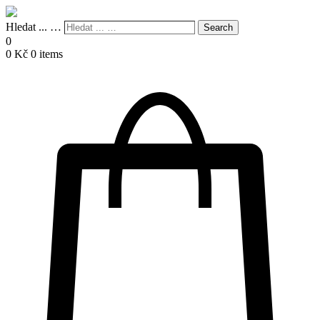
Hledat ... …
Search
0
0
Kč
0 items