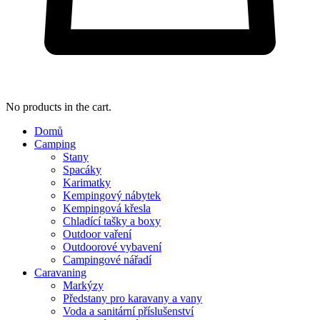
No products in the cart.
Domů
Camping
Stany
Spacáky
Karimatky
Kempingový nábytek
Kempingová křesla
Chladící tašky a boxy
Outdoor vaření
Outdoorové vybavení
Campingové nářadí
Caravaning
Markýzy
Předstany pro karavany a vany
Voda a sanitární příslušenství