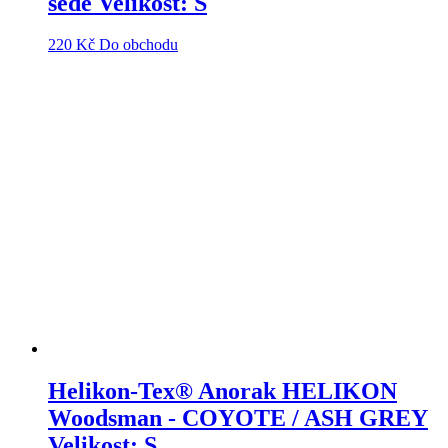
šedé Velikost: S
220
Kč
Do obchodu
Helikon-Tex® Anorak HELIKON
Woodsman - COYOTE / ASH GREY
Velikost: S