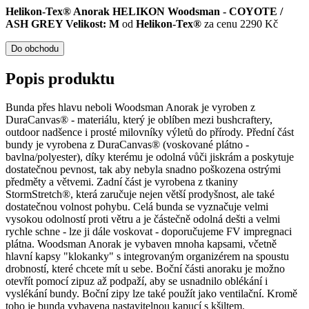
Helikon-Tex® Anorak HELIKON Woodsman - COYOTE /
ASH GREY Velikost: M
od
Helikon-Tex®
za cenu 2290 Kč
Do obchodu
Popis produktu
Bunda přes hlavu neboli Woodsman Anorak je vyroben z
DuraCanvas® - materiálu, který je oblíben mezi bushcraftery,
outdoor nadšence i prosté milovníky výletů do přírody. Přední část
bundy je vyrobena z DuraCanvas® (voskované plátno -
bavlna/polyester), díky kterému je odolná vůči jiskrám a poskytuje
dostatečnou pevnost, tak aby nebyla snadno poškozena ostrými
předměty a větvemi. Zadní část je vyrobena z tkaniny
StormStretch®, která zaručuje nejen větší prodyšnost, ale také
dostatečnou volnost pohybu. Celá bunda se vyznačuje velmi
vysokou odolností proti větru a je částečně odolná dešti a velmi
rychle schne - lze ji dále voskovat - doporučujeme FV impregnaci
plátna. Woodsman Anorak je vybaven mnoha kapsami, včetně
hlavní kapsy "klokanky" s integrovaným organizérem na spoustu
drobností, které chcete mít u sebe. Boční části anoraku je možno
otevřít pomocí zipuz až podpaží, aby se usnadnilo oblékání i
vyslékání bundy. Boční zipy lze také použít jako ventilační. Kromě
toho je bunda vybavena nastavitelnou kapucí s kšiltem.