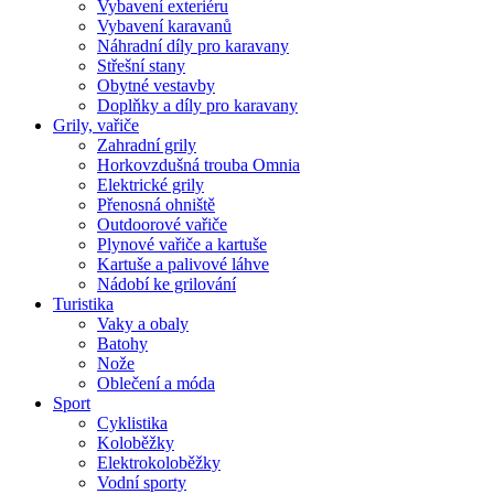
Vybavení exteriéru
Vybavení karavanů
Náhradní díly pro karavany
Střešní stany
Obytné vestavby
Doplňky a díly pro karavany
Grily, vařiče
Zahradní grily
Horkovzdušná trouba Omnia
Elektrické grily
Přenosná ohniště
Outdoorové vařiče
Plynové vařiče a kartuše
Kartuše a palivové láhve
Nádobí ke grilování
Turistika
Vaky a obaly
Batohy
Nože
Oblečení a móda
Sport
Cyklistika
Koloběžky
Elektrokoloběžky
Vodní sporty