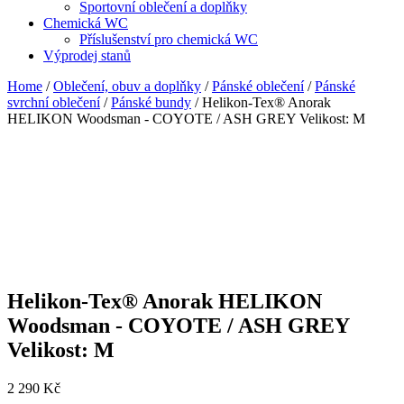
Sportovní oblečení a doplňky
Chemická WC
Příslušenství pro chemická WC
Výprodej stanů
Home
/
Oblečení, obuv a doplňky
/
Pánské oblečení
/
Pánské
svrchní oblečení
/
Pánské bundy
/ Helikon-Tex® Anorak
HELIKON Woodsman - COYOTE / ASH GREY Velikost: M
Helikon-Tex® Anorak HELIKON
Woodsman - COYOTE / ASH GREY
Velikost: M
2 290
Kč