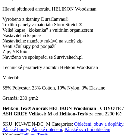
Hlavní přednosti anoraku HELIKON Woodsman
Vyrobeno z tkaniny DuraCanvas®
Textilní panely z materiálu StormStretch®
Velká kapsa "klokanka" s vnitřním organizérem
Nastavitelná kapuce
Nastavitelné manžety rukávů na suchý zip
Ventilační zipy pod podpaží
Zipy YKK®
Navrženo ve spolupráci se Survivaltech.pl
Technické parametry anoraku Helikon Woodsman
Materiál:
55% Polyester, 23% Cotton, 19% Nylon, 3% Elastane
Gramáž: 230 g/m2
Helikon-Tex® Anorak HELIKON Woodsman - COYOTE /
ASH GREY Velikost: M
od
Helikon-Tex®
za cenu 2290 Kč
SKU:
KU-WDN-DC_M
Categories:
Oblečení, obuv a doplňky
,
Pánské bundy
,
Pánské oblečení
,
Pánské svrchní oblečení
Výrobce:
Helikon-Tex®