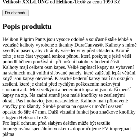
Velikost: XXL/LONG
od
Helikon-Tex®
za cenu 1990 Kč
Do obchodu
Popis produktu
Helikon Pilgrim Pants jsou vysoce odolné a současně stále lehké a
vzdušné kalhoty vyrobené z tkaniny DuraCanvas®. Kalhoty s mírně
zvedlým pasem, aby chránily vaše ledviny před chladem. Kromě
toho je tato část vycpaná tenkou pěnou, která poskytuje ještě větší
pohodlí během používání i při nošení batohu v bederní části.
Kalhoty mají celkem osm kapes. Velké zapínací kapsy na vybavení
na stehnech mají vnitřní síťované panely, které zajišťují lepší větrání,
když jsou kapsy otevřené. Klasické bederní kapsy mají na okrajích
zesílení, které je chrání před rychlým poškozením nožovými
sponami atd.. Mezi velkými a bederními kapsami jsou další menší
kapsy na zip. Na zadní straně jsou malé knoflíky se zesílenými
okraji. Pas i nohavice jsou nastavitelné. Kalhoty mají připravené
smyčky pro kšandy. Široké poutka na opasek umožní osazení
opasku do šíře 47 mm. Další vizuální funkcí jsou značkové knoflíky
s logem Helikon-Tex®.
Pro lepší ochranu před slabým deštěm může být textilie
impregnována speciálním voskem - doporučujeme FV impregnaci
plátna