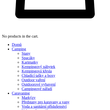
No products in the cart.
Domů
Camping
Stany
Spacáky
Karimatky
Kempingový nábytek
Kempingová křesla
Chladící tašky a boxy
Outdoor vaření
Outdoorové vybavení
Campingové nářadí
Caravaning
Markýzy
Předstany pro karavany a vany
Voda a sanitární příslušenství