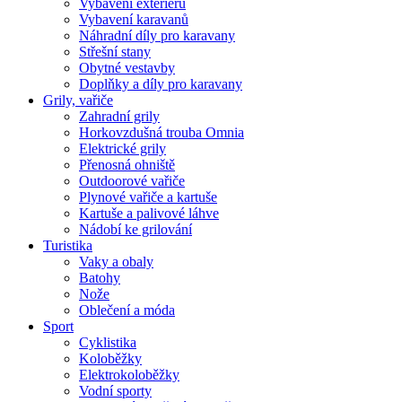
Vybavení exteriéru
Vybavení karavanů
Náhradní díly pro karavany
Střešní stany
Obytné vestavby
Doplňky a díly pro karavany
Grily, vařiče
Zahradní grily
Horkovzdušná trouba Omnia
Elektrické grily
Přenosná ohniště
Outdoorové vařiče
Plynové vařiče a kartuše
Kartuše a palivové láhve
Nádobí ke grilování
Turistika
Vaky a obaly
Batohy
Nože
Oblečení a móda
Sport
Cyklistika
Koloběžky
Elektrokoloběžky
Vodní sporty