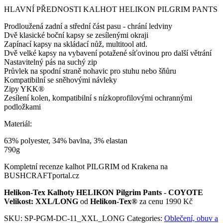
HLAVNÍ PŘEDNOSTI KALHOT HELIKON PILGRIM PANTS
Prodloužená zadní a střední část pasu - chrání ledviny
Dvě klasické boční kapsy se zesílenými okraji
Zapínací kapsy na skládací nůž, multitool atd.
Dvě velké kapsy na vybavení potažené síťovinou pro další větrání
Nastavitelný pás na suchý zip
Průvlek na spodní straně nohavic pro stuhu nebo šňůru
Kompatibilní se sněhovými návleky
Zipy YKK®
Zesílení kolen, kompatibilní s nízkoprofilovými ochrannými
podložkami
Materiál:
63% polyester, 34% bavlna, 3% elastan
790g
Kompletní recenze kalhot PILGRIM od Krakena na
BUSHCRAFTportal.cz
Helikon-Tex Kalhoty HELIKON Pilgrim Pants - COYOTE
Velikost: XXL/LONG
od
Helikon-Tex®
za cenu 1990 Kč
SKU:
SP-PGM-DC-11_XXL_LONG
Categories:
Oblečení, obuv a