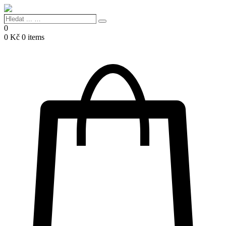
Hledat
Search
...
0
…
0
Kč
0 items