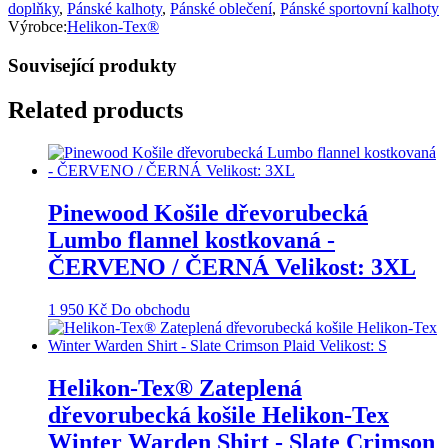
doplňky
,
Pánské kalhoty
,
Pánské oblečení
,
Pánské sportovní kalhoty
Výrobce:
Helikon-Tex®
Související produkty
Related products
Pinewood Košile dřevorubecká
Lumbo flannel kostkovaná -
ČERVENO / ČERNÁ Velikost: 3XL
1 950
Kč
Do obchodu
Helikon-Tex® Zateplená
dřevorubecká košile Helikon-Tex
Winter Warden Shirt - Slate Crimson