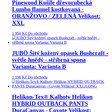
Pinewood Košile dřevorubecká
Lumbo flannel kostkovaná -
ORANŽOVO / ZELENÁ Velikost:
XXL
1 950
Kč
Do obchodu
JUBÖ Šitý kožený opasek Bushcraft -
světle hnědý - stříbrná spona
Varianta: Varianta B
1 190
Kč
Do obchodu
Helikon-Tex® Kalhoty Helikon
HYBRID OUTBACK PANTS
DuraCanvas - Coyote Velikost: