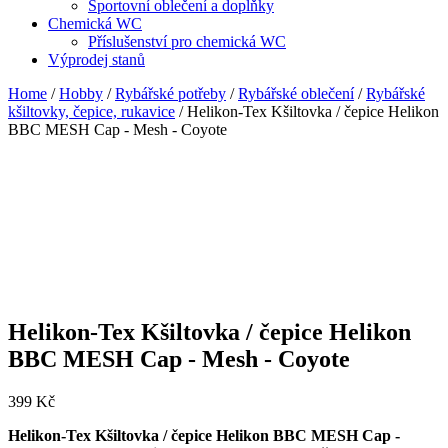
Sportovní oblečení a doplňky
Chemická WC
Příslušenství pro chemická WC
Výprodej stanů
Home
/
Hobby
/
Rybářské potřeby
/
Rybářské oblečení
/
Rybářské
kšiltovky, čepice, rukavice
/ Helikon-Tex Kšiltovka / čepice Helikon
BBC MESH Cap - Mesh - Coyote
Helikon-Tex Kšiltovka / čepice Helikon
BBC MESH Cap - Mesh - Coyote
399
Kč
Helikon-Tex Kšiltovka / čepice Helikon BBC MESH Cap -