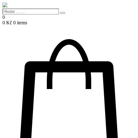
Hledat
Search
...
0
…
0
Kč
0 items