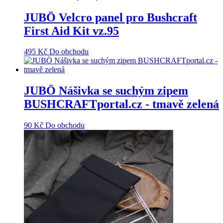
JUBÖ Velcro panel pro Bushcraft
First Aid Kit vz.95
495
Kč
Do obchodu
JUBÖ Nášivka se suchým zipem
BUSHCRAFTportal.cz - tmavě zelená
90
Kč
Do obchodu