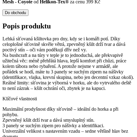
Mesh - Coyote
od
Helikon-Tex®
za cenu 399 Kč
Do obchodu
Popis produktu
Lehká síťovaná kšiltovka pro dny, kdy se i komáři potí. Díky
celoplošné síťovině skvěle větrá, zpevněný kšilt drží tvar a dává
poctivý stín – oči vám poděkují dřív než vy.
Na bushcraft a na túry v teple je to jednoduchá, ale překvapivě
užitečná věc: méně přehřátá hlava, lepší komfort při chůzi, práce
kolem tábora nebo rybaření. A protože nejsme v armádě, ale
pořádek se hodí, máte tu 3 panely se suchým zipem na nášivky
(identifikace, vlajka, krevní skupina, nebo jen decentní vzkaz okolí).
Reálné limity: síťovina je výborná v horku, ale do vytrvalého deště
to není zázrak – kšilt ochrání oči, zbytek je na kapuci.
Klíčové vlastnosti
Maximální prodyšnost díky síťovině – ideální do horka a při
pohybu.
Zpevněný kšilt drží tvar a dává smysluplný stín.
3 panely se suchým zipem pro nášivky a identifikaci.
Univerzální velikost s nastavením vzadu – sedne většině hlav bez
dramatu.