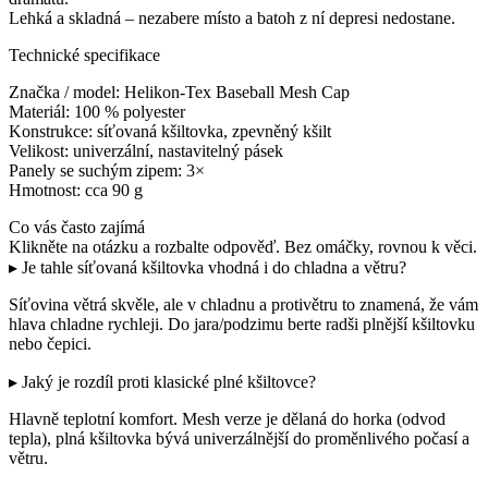
Lehká a skladná – nezabere místo a batoh z ní depresi nedostane.
Technické specifikace
Značka / model: Helikon-Tex Baseball Mesh Cap
Materiál: 100 % polyester
Konstrukce: síťovaná kšiltovka, zpevněný kšilt
Velikost: univerzální, nastavitelný pásek
Panely se suchým zipem: 3×
Hmotnost: cca 90 g
Co vás často zajímá
Klikněte na otázku a rozbalte odpověď. Bez omáčky, rovnou k věci.
▸ Je tahle síťovaná kšiltovka vhodná i do chladna a větru?
Síťovina větrá skvěle, ale v chladnu a protivětru to znamená, že vám
hlava chladne rychleji. Do jara/podzimu berte radši plnější kšiltovku
nebo čepici.
▸ Jaký je rozdíl proti klasické plné kšiltovce?
Hlavně teplotní komfort. Mesh verze je dělaná do horka (odvod
tepla), plná kšiltovka bývá univerzálnější do proměnlivého počasí a
větru.