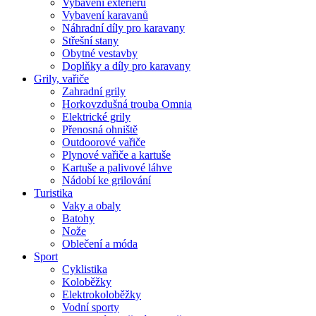
Vybavení exteriéru
Vybavení karavanů
Náhradní díly pro karavany
Střešní stany
Obytné vestavby
Doplňky a díly pro karavany
Grily, vařiče
Zahradní grily
Horkovzdušná trouba Omnia
Elektrické grily
Přenosná ohniště
Outdoorové vařiče
Plynové vařiče a kartuše
Kartuše a palivové láhve
Nádobí ke grilování
Turistika
Vaky a obaly
Batohy
Nože
Oblečení a móda
Sport
Cyklistika
Koloběžky
Elektrokoloběžky
Vodní sporty