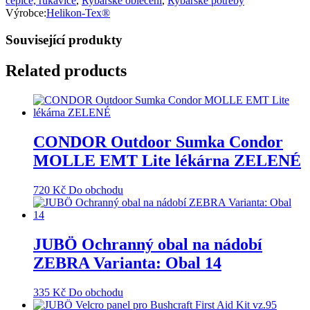
čepice, rukavice
,
Rybářské oblečení
,
Rybářské potřeby
Výrobce:
Helikon-Tex®
Související produkty
Related products
CONDOR Outdoor Sumka Condor
MOLLE EMT Lite lékárna ZELENÉ
720
Kč
Do obchodu
JUBÖ Ochranný obal na nádobí
ZEBRA Varianta: Obal 14
335
Kč
Do obchodu