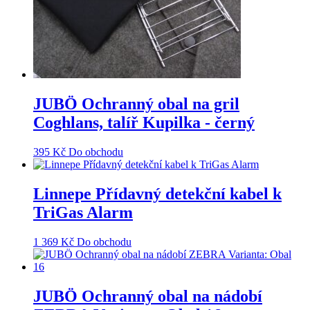
JUBÖ Ochranný obal na gril
Coghlans, talíř Kupilka - černý
395
Kč
Do obchodu
Linnepe Přídavný detekční kabel k
TriGas Alarm
1 369
Kč
Do obchodu
JUBÖ Ochranný obal na nádobí