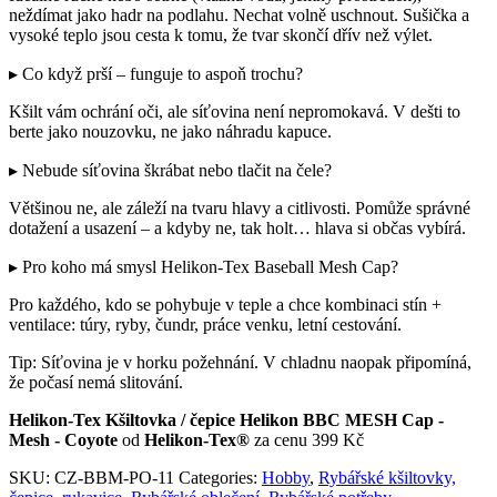
neždímat jako hadr na podlahu. Nechat volně uschnout. Sušička a
vysoké teplo jsou cesta k tomu, že tvar skončí dřív než výlet.
▸ Co když prší – funguje to aspoň trochu?
Kšilt vám ochrání oči, ale síťovina není nepromokavá. V dešti to
berte jako nouzovku, ne jako náhradu kapuce.
▸ Nebude síťovina škrábat nebo tlačit na čele?
Většinou ne, ale záleží na tvaru hlavy a citlivosti. Pomůže správné
dotažení a usazení – a kdyby ne, tak holt… hlava si občas vybírá.
▸ Pro koho má smysl Helikon-Tex Baseball Mesh Cap?
Pro každého, kdo se pohybuje v teple a chce kombinaci stín +
ventilace: túry, ryby, čundr, práce venku, letní cestování.
Tip: Síťovina je v horku požehnání. V chladnu naopak připomíná,
že počasí nemá slitování.
Helikon-Tex Kšiltovka / čepice Helikon BBC MESH Cap -
Mesh - Coyote
od
Helikon-Tex®
za cenu 399 Kč
SKU:
CZ-BBM-PO-11
Categories:
Hobby
,
Rybářské kšiltovky,