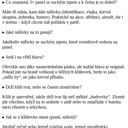
▸ Co znamená 3× panel se suchým zipem a k čemu je to dobré?
Máte tři místa, kam dáte nášivku (identifikace, vlajka, krevní
skupina, jednotka, humor). Praktické na akce, střelnici, airsoft, ale i
v terénu – když chcete mít pořádek v partě.
▸ Jaké nášivky na to pasují?
Jakékoliv nášivky se suchým zipem, které rozměrově sednou na
panel.
▸ Sedí i na větší hlavu?
Obvykle ano díky nastavitelnému pásku, ale každá hlava je originál.
Pokud jste na hraně velikostí u běžných kšiltovek, berte to jako
„mělo by“, ne jako krevní přísahu.
▸ Drží kšilt tvar, nebo se časem zlomí/ohne?
Kšilt je zpevněný, takže drží tvar líp než měkké „hadrovky“. Zlomit
jde všechno, když na to sednete v autě nebo to zmačkáte v batohu
mezi ešusem a sekyrkou.
▸ Jak se o kšiltovku starat (praní, sušení)?
Ideálně ručně nebo šetrně (vlažná voda, jemný prostředek),