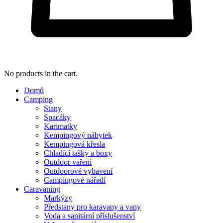
No products in the cart.
Domů
Camping
Stany
Spacáky
Karimatky
Kempingový nábytek
Kempingová křesla
Chladící tašky a boxy
Outdoor vaření
Outdoorové vybavení
Campingové nářadí
Caravaning
Markýzy
Předstany pro karavany a vany
Voda a sanitární příslušenství