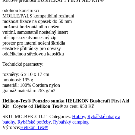
Klíčové přednosti BUSHCRAFT FIRST AID KIT®
odolnou konstrukci
MOLLE/PALS kompatibilní rozhraní
možnost fixace na opasek do 50 mm
možnost horizontálního nošení
vnitřní, samostatně nositelný insert
přístup skrze dvoucestný zip
prostor pro interní nošení škrtidla
elastické přihrádky pro obvazy
oddělitelnou středovou kapsičku
Technické parametry:
rozměry: 6 x 10 x 17 cm
hmotnost: 195 g
materiál: 100% Cordura nylon
gramáž materiálu: 263 g/m2
Helikon-Tex® Pouzdro sumka HELIKON Bushcraft First Aid
Kit - Coyote
od
Helikon-Tex®
za cenu 950 Kč
SKU:
MO-BFK-CD-11
Categories:
Hobby
,
Rybářské obaly a
batohy
,
Rybářské potřeby
,
Rybářský camping
Výrobce:
Helikon-Tex®