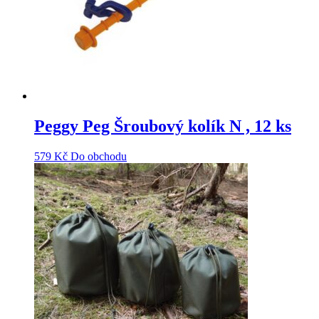
Peggy Peg Šroubový kolík N , 12 ks
579
Kč
Do obchodu