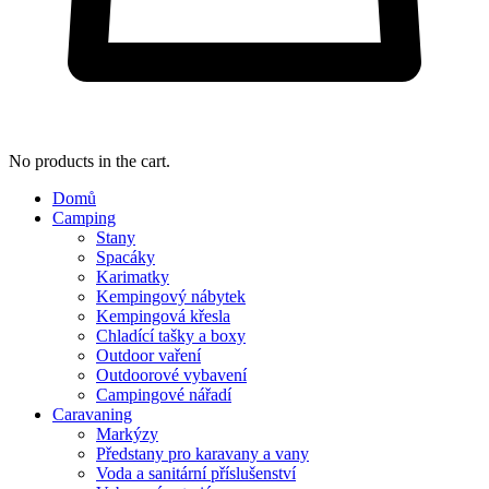
No products in the cart.
Domů
Camping
Stany
Spacáky
Karimatky
Kempingový nábytek
Kempingová křesla
Chladící tašky a boxy
Outdoor vaření
Outdoorové vybavení
Campingové nářadí
Caravaning
Markýzy
Předstany pro karavany a vany
Voda a sanitární příslušenství