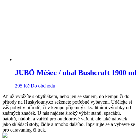
JUBÖ Měšec / obal Bushcraft 1900 ml
295
Kč
Do obchodu
Ať už vyrážíte s obytňákem, nebo jen se stanem, do kempu či do
přírody na Huskylouny.cz seženete potřebné vybavení. Udělejte si
váš pobyt v přírodě, či v kempu příjemný s kvalitními výrobky od
známých značek. U nás najdete široký výběr stanů, spacáků,
batohů, nádobí a vařičů pro outdoorové vaření, ale také nábytek
jako skládací stoly, židle a mnoho dalšího. Inpsirujte se a vybavte se
pro caravaning či trek.