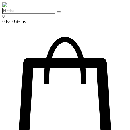
Hledat
Search
...
0
…
0
Kč
0 items