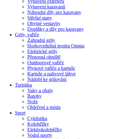
Vybavení exteriéru
Vybavení karavanů
Náhradní díly pro karavany
Střešní stany
Obytné vestavby
Doplňky a díly pro karavany
Grily, vařiče
Zahradní grily
Horkovzdušná trouba Omnia
Elektrické grily
Přenosná ohniště
Outdoorové vařiče
Plynové vařiče a kartuše
Kartuše a palivové láhve
Nádobí ke grilování
Turistika
Vaky a obaly
Batohy
Nože
Oblečení a móda
Sport
Cyklistika
Koloběžky
Elektrokoloběžky
Vodní sporty