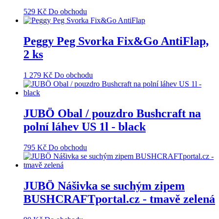
529
Kč
Do obchodu
Peggy Peg Svorka Fix&Go AntiFlap,
2 ks
1 279
Kč
Do obchodu
JUBÖ Obal / pouzdro Bushcraft na
polní láhev US 1l - black
795
Kč
Do obchodu
JUBÖ Nášivka se suchým zipem
BUSHCRAFTportal.cz - tmavě zelená