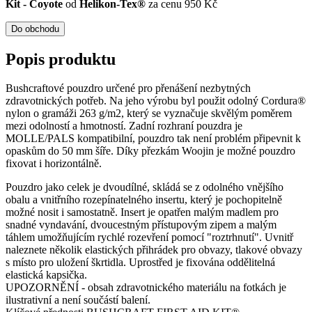
Kit - Coyote
od
Helikon-Tex®
za cenu 950 Kč
Do obchodu
Popis produktu
Bushcraftové pouzdro určené pro přenášení nezbytných
zdravotnických potřeb. Na jeho výrobu byl použit odolný Cordura®
nylon o gramáži 263 g/m2, který se vyznačuje skvělým poměrem
mezi odolností a hmotností. Zadní rozhraní pouzdra je
MOLLE/PALS kompatibilní, pouzdro tak není problém připevnit k
opaskům do 50 mm šíře. Díky přezkám Woojin je možné pouzdro
fixovat i horizontálně.
Pouzdro jako celek je dvoudílné, skládá se z odolného vnějšího
obalu a vnitřního rozepínatelného insertu, který je pochopitelně
možné nosit i samostatně. Insert je opatřen malým madlem pro
snadné vyndavání, dvoucestným přístupovým zipem a malým
táhlem umožňujícím rychlé rozevření pomocí "roztrhnutí". Uvnitř
naleznete několik elastických přihrádek pro obvazy, tlakové obvazy
s místo pro uložení škrtidla. Uprostřed je fixována oddělitelná
elastická kapsička.
UPOZORNĚNÍ - obsah zdravotnického materiálu na fotkách je
ilustrativní a není součástí balení.