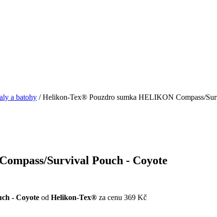
aly a batohy
/ Helikon-Tex® Pouzdro sumka HELIKON Compass/Survi
ompass/Survival Pouch - Coyote
ch - Coyote
od
Helikon-Tex®
za cenu 369 Kč