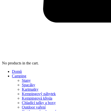
No products in the cart.
Domů
Camping
Stany
Spacáky
Karimatky
Kempingový nábytek
Kempingová křesla
Chladící tašky a boxy
Outdoor vaření