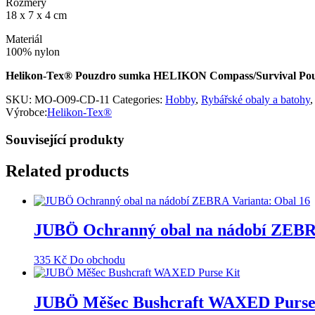
Rozměry
18 x 7 x 4 cm
Materiál
100% nylon
Helikon-Tex® Pouzdro sumka HELIKON Compass/Survival Pou
SKU:
MO-O09-CD-11
Categories:
Hobby
,
Rybářské obaly a batohy
Výrobce:
Helikon-Tex®
Související produkty
Related products
JUBÖ Ochranný obal na nádobí ZEBRA
335
Kč
Do obchodu
JUBÖ Měšec Bushcraft WAXED Purse