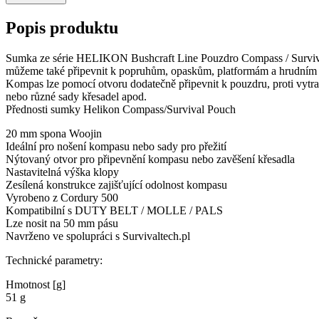
Popis produktu
Sumka ze série HELIKON Bushcraft Line Pouzdro Compass / Surviva
můžeme také připevnit k popruhům, opaskům, platformám a hrudním br
Kompas lze pomocí otvoru dodatečně připevnit k pouzdru, proti vytrac
nebo různé sady křesadel apod.
Přednosti sumky Helikon Compass/Survival Pouch
20 mm spona Woojin
Ideální pro nošení kompasu nebo sady pro přežití
Nýtovaný otvor pro připevnění kompasu nebo zavěšení křesadla
Nastavitelná výška klopy
Zesílená konstrukce zajišťující odolnost kompasu
Vyrobeno z Cordury 500
Kompatibilní s DUTY BELT / MOLLE / PALS
Lze nosit na 50 mm pásu
Navrženo ve spolupráci s Survivaltech.pl
Technické parametry:
Hmotnost [g]
51 g