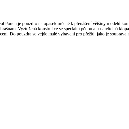
l Pouch je pouzdro na opasek určené k přenášení většiny modelů ko
ašnám. Vyztužená konstrukce se speciální pěnou a nastavitelná klopa 
ení. Do pouzdra se vejde malé vybavení pro přežití, jako je souprava n