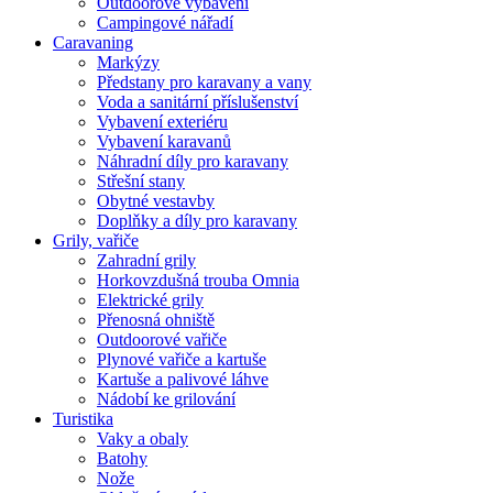
Outdoorové vybavení
Campingové nářadí
Caravaning
Markýzy
Předstany pro karavany a vany
Voda a sanitární příslušenství
Vybavení exteriéru
Vybavení karavanů
Náhradní díly pro karavany
Střešní stany
Obytné vestavby
Doplňky a díly pro karavany
Grily, vařiče
Zahradní grily
Horkovzdušná trouba Omnia
Elektrické grily
Přenosná ohniště
Outdoorové vařiče
Plynové vařiče a kartuše
Kartuše a palivové láhve
Nádobí ke grilování
Turistika
Vaky a obaly
Batohy
Nože