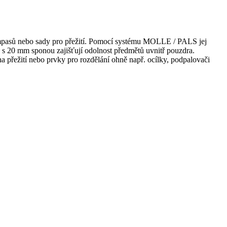
mpasů nebo sady pro přežití. Pomocí systému MOLLE / PALS jej
s 20 mm sponou zajišťují odolnost předmětů uvnitř pouzdra.
a přežití nebo prvky pro rozdělání ohně např. ocílky, podpalovači