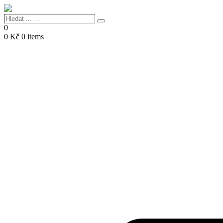
Hledat
Search
...
0
…
0
Kč
0 items