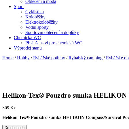
Oblečení a móda
Sport
Cyklistika
Koloběžky
Elektrokoloběžky
Vodní sporty
Sportovní oblečení a doplňky
Chemická WC
Příslušenství pro chemická WC
Výprodej stanů
Home
/
Hobby
/
Rybářské potřeby
/
Rybářský camping
/
Rybářské ob
Helikon-Tex® Pouzdro sumka HELIKON C
369
Kč
Helikon-Tex® Pouzdro sumka HELIKON Compass/Survival Pou
Do obchodu