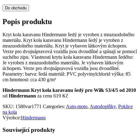
Do obchodu
Popis produktu
Kryt kola karavanu Hindermann šedý je vyroben z mrazuodolného
materiálu. Kryt kola karavanu Hindermann šedý je vyroben z
mrazuodolného materiálu. Kryt je vybaven látkovým úchopem.
Verze pro dvojnápravová vozidla jsou dvoudílné a spínají se pomocí
suchého zipu. Vlastnosti krytu kola karavanu Hindermann šedého:
Je vyroben z mrazuodolného materiálu. Je vybaven látkovým
úchopem. Verze pro dvojnápravová vozidla jsou dvoudílné.
Parametry: barva: šedá materiál: PVC polyvinylchlorid výška: 85
cm hmotnost: cca 430 g/m²
Hindermann Kryt kola karavanu šedý pro Wilk S3/4/5 od 2010
od
Hindermann
za cenu 619 Kč
SKU:
1580var1771
Categories:
Auto-moto
,
Autodoplňky
,
Poklice
na kola
Výrobce:
Hindermann
Související produkty