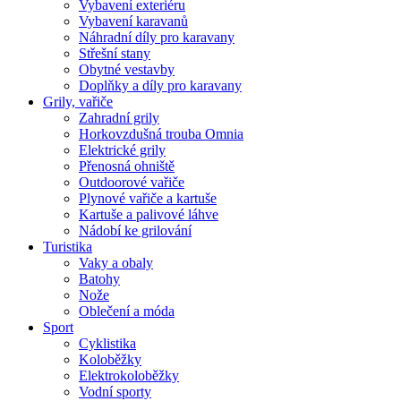
Vybavení exteriéru
Vybavení karavanů
Náhradní díly pro karavany
Střešní stany
Obytné vestavby
Doplňky a díly pro karavany
Grily, vařiče
Zahradní grily
Horkovzdušná trouba Omnia
Elektrické grily
Přenosná ohniště
Outdoorové vařiče
Plynové vařiče a kartuše
Kartuše a palivové láhve
Nádobí ke grilování
Turistika
Vaky a obaly
Batohy
Nože
Oblečení a móda
Sport
Cyklistika
Koloběžky
Elektrokoloběžky
Vodní sporty