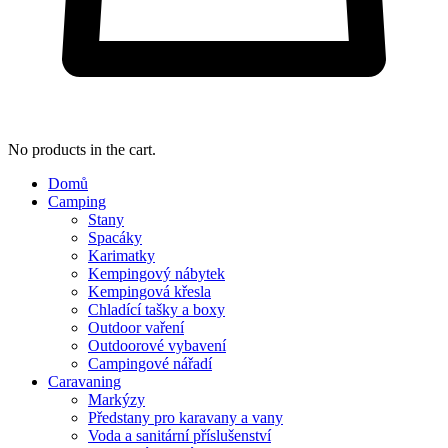
No products in the cart.
Domů
Camping
Stany
Spacáky
Karimatky
Kempingový nábytek
Kempingová křesla
Chladící tašky a boxy
Outdoor vaření
Outdoorové vybavení
Campingové nářadí
Caravaning
Markýzy
Předstany pro karavany a vany
Voda a sanitární příslušenství