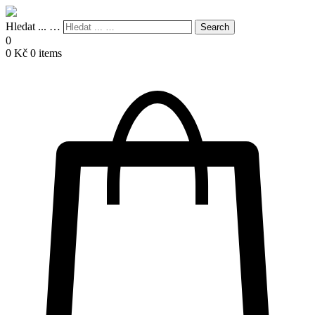
Hledat ... …
Search
0
0
Kč
0 items