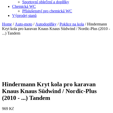
Sportovní oblečení a doplňky
Chemická WC
Příslušenství pro chemická WC
Výprodej stanů
Home
/
Auto-moto
/
Autodoplňky
/
Poklice na kola
/ Hindermann
Kryt kola pro karavan Knaus Knaus Südwind / Nordic-Plus (2010 -
...) Tandem
Hindermann Kryt kola pro karavan
Knaus Knaus Südwind / Nordic-Plus
(2010 - ...) Tandem
969
Kč