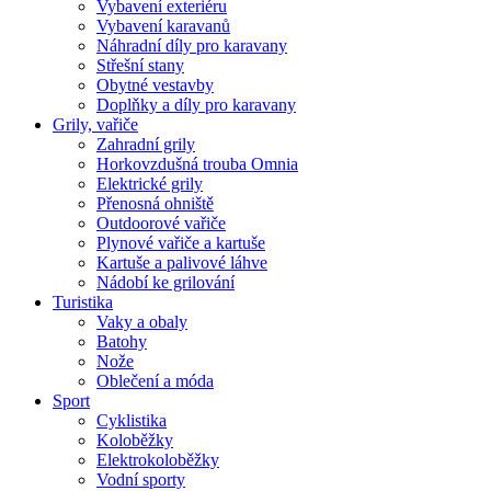
Vybavení exteriéru
Vybavení karavanů
Náhradní díly pro karavany
Střešní stany
Obytné vestavby
Doplňky a díly pro karavany
Grily, vařiče
Zahradní grily
Horkovzdušná trouba Omnia
Elektrické grily
Přenosná ohniště
Outdoorové vařiče
Plynové vařiče a kartuše
Kartuše a palivové láhve
Nádobí ke grilování
Turistika
Vaky a obaly
Batohy
Nože
Oblečení a móda
Sport
Cyklistika
Koloběžky
Elektrokoloběžky
Vodní sporty