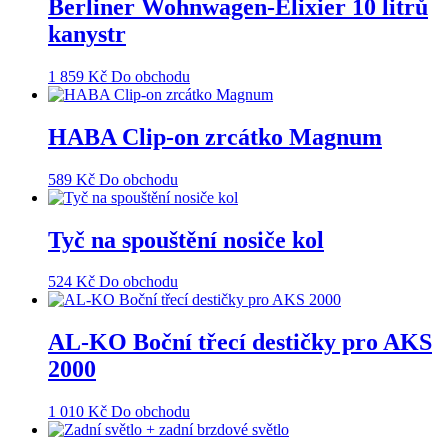
Berliner Wohnwagen-Elixier 10 litrů
kanystr
1 859
Kč
Do obchodu
HABA Clip-on zrcátko Magnum
589
Kč
Do obchodu
Tyč na spouštění nosiče kol
524
Kč
Do obchodu
AL-KO Boční třecí destičky pro AKS
2000
1 010
Kč
Do obchodu