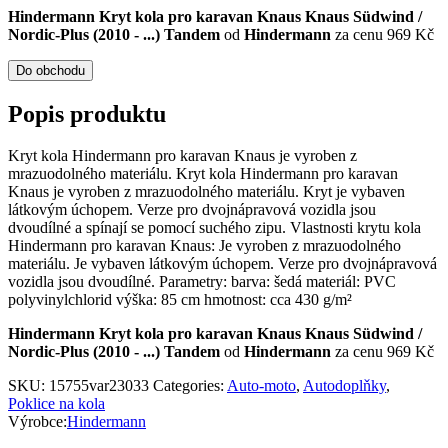
Hindermann Kryt kola pro karavan Knaus Knaus Südwind /
Nordic-Plus (2010 - ...) Tandem
od
Hindermann
za cenu 969 Kč
Do obchodu
Popis produktu
Kryt kola Hindermann pro karavan Knaus je vyroben z
mrazuodolného materiálu. Kryt kola Hindermann pro karavan
Knaus je vyroben z mrazuodolného materiálu. Kryt je vybaven
látkovým úchopem. Verze pro dvojnápravová vozidla jsou
dvoudílné a spínají se pomocí suchého zipu. Vlastnosti krytu kola
Hindermann pro karavan Knaus: Je vyroben z mrazuodolného
materiálu. Je vybaven látkovým úchopem. Verze pro dvojnápravová
vozidla jsou dvoudílné. Parametry: barva: šedá materiál: PVC
polyvinylchlorid výška: 85 cm hmotnost: cca 430 g/m²
Hindermann Kryt kola pro karavan Knaus Knaus Südwind /
Nordic-Plus (2010 - ...) Tandem
od
Hindermann
za cenu 969 Kč
SKU:
15755var23033
Categories:
Auto-moto
,
Autodoplňky
,
Poklice na kola
Výrobce:
Hindermann