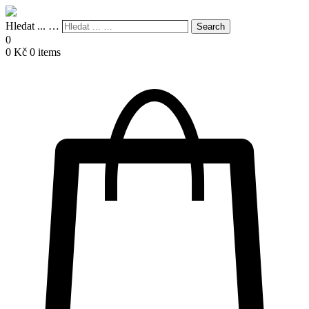
Hledat ... …
Search
0
0
Kč
0 items