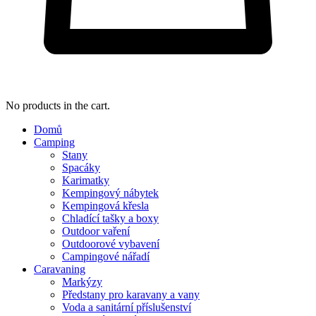
No products in the cart.
Domů
Camping
Stany
Spacáky
Karimatky
Kempingový nábytek
Kempingová křesla
Chladící tašky a boxy
Outdoor vaření
Outdoorové vybavení
Campingové nářadí
Caravaning
Markýzy
Předstany pro karavany a vany
Voda a sanitární příslušenství