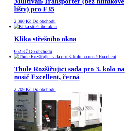
Multivan/Transporter (bez hliníkové
lišty) pro F35
2 390
Kč
Do obchodu
Klika střešního okna
662
Kč
Do obchodu
Thule Rozšiřující sada pro 3. kolo na
nosič Excellent, černá
2 709
Kč
Do obchodu