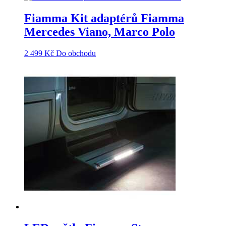
Fiamma Kit adaptérů Fiamma
Mercedes Viano, Marco Polo
2 499
Kč
Do obchodu