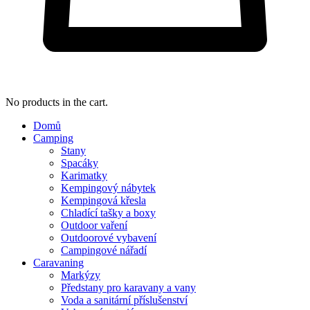
No products in the cart.
Domů
Camping
Stany
Spacáky
Karimatky
Kempingový nábytek
Kempingová křesla
Chladící tašky a boxy
Outdoor vaření
Outdoorové vybavení
Campingové nářadí
Caravaning
Markýzy
Předstany pro karavany a vany
Voda a sanitární příslušenství