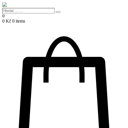
Hledat
Search
...
0
…
0
Kč
0 items