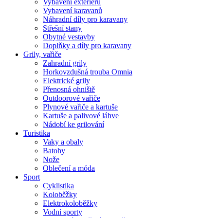
Vybavení exteriéru
Vybavení karavanů
Náhradní díly pro karavany
Střešní stany
Obytné vestavby
Doplňky a díly pro karavany
Grily, vařiče
Zahradní grily
Horkovzdušná trouba Omnia
Elektrické grily
Přenosná ohniště
Outdoorové vařiče
Plynové vařiče a kartuše
Kartuše a palivové láhve
Nádobí ke grilování
Turistika
Vaky a obaly
Batohy
Nože
Oblečení a móda
Sport
Cyklistika
Koloběžky
Elektrokoloběžky
Vodní sporty