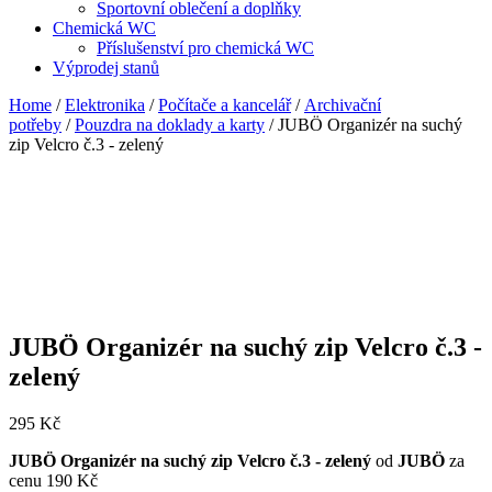
Sportovní oblečení a doplňky
Chemická WC
Příslušenství pro chemická WC
Výprodej stanů
Home
/
Elektronika
/
Počítače a kancelář
/
Archivační
potřeby
/
Pouzdra na doklady a karty
/ JUBÖ Organizér na suchý
zip Velcro č.3 - zelený
JUBÖ Organizér na suchý zip Velcro č.3 -
zelený
295
Kč
JUBÖ Organizér na suchý zip Velcro č.3 - zelený
od
JUBÖ
za
cenu 190 Kč