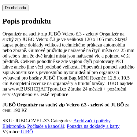
Do obchodu
Popis produktu
Organizér na suchý zip JUBÖ Velcro č.3 - zelený Organizér na
suchý zip JUBÖ Velcro č.3 je ve velikosti 120 x 105 mm. Skrytá
kapsa pojme doklady velikosti technického průkazu automobilu
nebo zbraně. Gumové pružidlo je nařasené na čtyři místa cca 25 mm
od sebe s tím, že dvě krajní místa jsou nařasená víc a pojmou větší
předmět. Celkem pohodlně se zde vejdou čtyři polotovary PET
lahve anebo jiné věci podobné velikosti. Připevnění pomocí suchého
zipu.Konstrukce z pevnostního nylonuIdeální pro organizaci
vybavení pro brašny JUBÖ Front Bag MINI Rozměr: 12,5 x 10,5
cm Kompletní recenze na organizéry a hrudní brašny JUBÖ najdete
na www.BUSHCRAFTportal.cz Záruka 24 měsíců + pozáruční
servisVyrobeno v České republice
JUBÖ Organizér na suchý zip Velcro č.3 - zelený
od
JUBÖ
za
cenu 190 Kč
SKU:
JUBO-OVEL-Z3
Categories:
Archivační potřeby
,
Elektronika
,
Počítače a kancelář
,
Pouzdra na doklady a karty
Výrobce:
JUBÖ