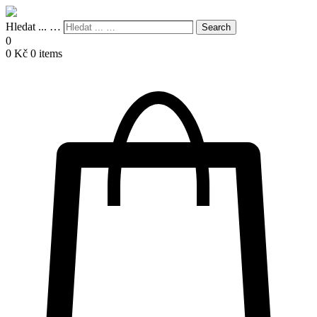
Hledat ... …
Search
0
0
Kč
0 items