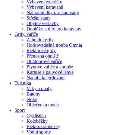
Vybavení exteriéru
Vybavení karavanů
Náhradní díly pro karavany
Střešní stany
Obytné vestavby
Doplňky a díly pro karavany
Grily, vařiče
Zahradní grily
Horkovzdušná trouba Omnia
Elektrické grily
Přenosná ohniště
Outdoorové vařiče
Plynové vařiče a kartuše
Kartuše a palivové láhve
Nádobí ke grilování
Turistika
Vaky a obaly
Batohy
Nože
Oblečení a móda
Sport
Cyklistika
Koloběžky
Elektrokoloběžky
Vodní sporty