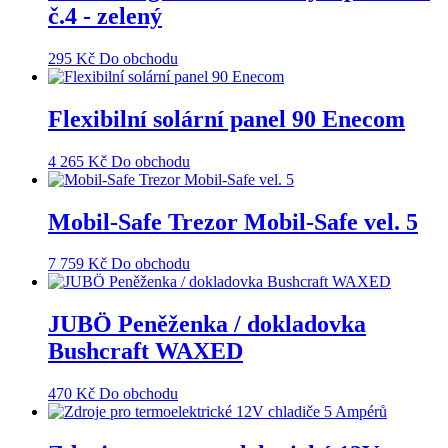
č.4 - zelený
295
Kč
Do obchodu
Flexibilní solární panel 90 Enecom
4 265
Kč
Do obchodu
Mobil-Safe Trezor Mobil-Safe vel. 5
7 759
Kč
Do obchodu
JUBÖ Peněženka / dokladovka
Bushcraft WAXED
470
Kč
Do obchodu