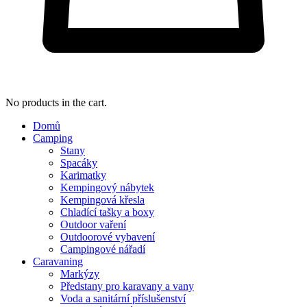
No products in the cart.
Domů
Camping
Stany
Spacáky
Karimatky
Kempingový nábytek
Kempingová křesla
Chladící tašky a boxy
Outdoor vaření
Outdoorové vybavení
Campingové nářadí
Caravaning
Markýzy
Předstany pro karavany a vany
Voda a sanitární příslušenství