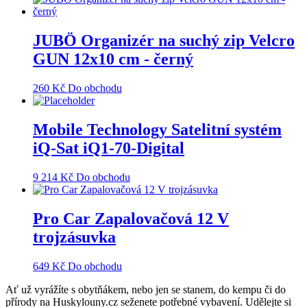
JUBÖ Organizér na suchý zip Velcro
GUN 12x10 cm - černý
260
Kč
Do obchodu
Mobile Technology Satelitní systém
iQ-Sat iQ1-70-Digital
9 214
Kč
Do obchodu
Pro Car Zapalovačová 12 V
trojzásuvka
649
Kč
Do obchodu
Ať už vyrážíte s obytňákem, nebo jen se stanem, do kempu či do
přírody na Huskylouny.cz seženete potřebné vybavení. Udělejte si