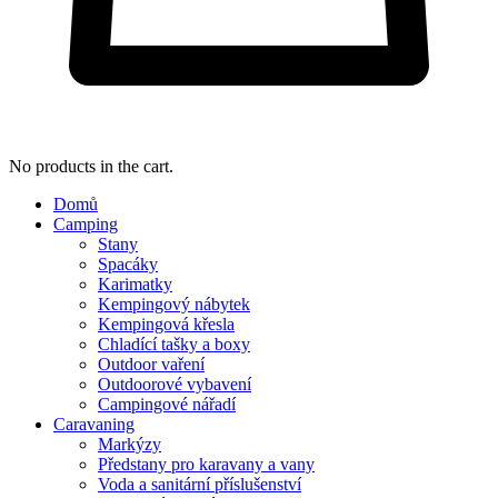
No products in the cart.
Domů
Camping
Stany
Spacáky
Karimatky
Kempingový nábytek
Kempingová křesla
Chladící tašky a boxy
Outdoor vaření
Outdoorové vybavení
Campingové nářadí
Caravaning
Markýzy
Předstany pro karavany a vany
Voda a sanitární příslušenství