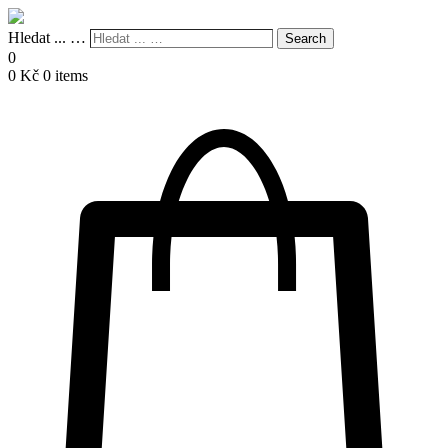
Hledat ... …
Search
0
0
Kč
0 items