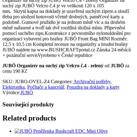
Organizér na suchý zip JUBÖ Velcro č.4 - zelený Organizér na
suchý zip JUBÖ Velcro č.4 je ve velikosti 120 x 105
mm. Skrytá kapsa na doklady je uzavřená suchým zipem a slouží
třeba pro uložení hotovosti včetně drobných, paměťové karty a
podobně. Gumové pružidlo je na jednom místě víc a na druhém
méně nařasené a tvoří tak dvě rozdílná úložná místa. Připevnění
pomocí suchého zipu.Konstrukce z pevnostního nylonuIdeální pro
organizaci vybavení pro brašny JUBÖ Front Bag MINI Rozměr:
12,5 x 10,5 cm Kompletní recenze na organizéry a hrudní brašny
JUBÖ najdete na www.BUSHCRAFTportal.cz Záruka 24 měsíců
+ pozáruční servisVyrobeno v České republice
JUBÖ Organizér na suchý zip Velcro č.4 - zelený
od
JUBÖ
za
cenu 190 Kč
SKU:
JUBO-OVEL-Z4
Categories:
Archivační potřeby
,
Elektronika
,
Počítače a kancelář
,
Pouzdra na doklady a karty
Výrobce:
JUBÖ
Související produkty
Related products