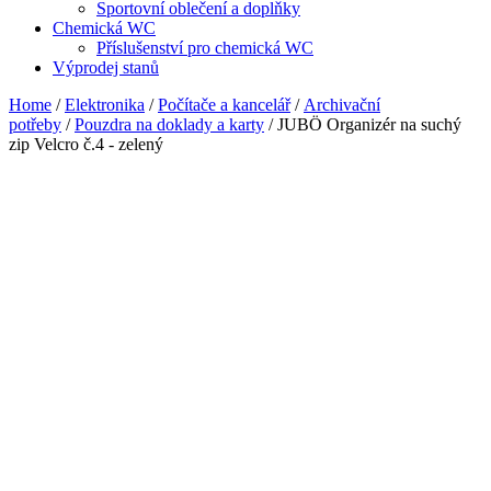
Sportovní oblečení a doplňky
Chemická WC
Příslušenství pro chemická WC
Výprodej stanů
Home
/
Elektronika
/
Počítače a kancelář
/
Archivační
potřeby
/
Pouzdra na doklady a karty
/ JUBÖ Organizér na suchý
zip Velcro č.4 - zelený