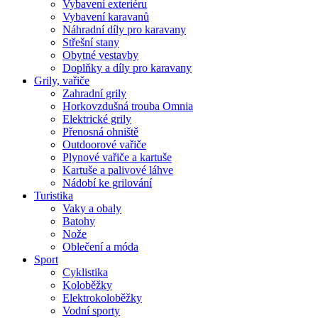
Vybavení exteriéru
Vybavení karavanů
Náhradní díly pro karavany
Střešní stany
Obytné vestavby
Doplňky a díly pro karavany
Grily, vařiče
Zahradní grily
Horkovzdušná trouba Omnia
Elektrické grily
Přenosná ohniště
Outdoorové vařiče
Plynové vařiče a kartuše
Kartuše a palivové láhve
Nádobí ke grilování
Turistika
Vaky a obaly
Batohy
Nože
Oblečení a móda
Sport
Cyklistika
Koloběžky
Elektrokoloběžky
Vodní sporty