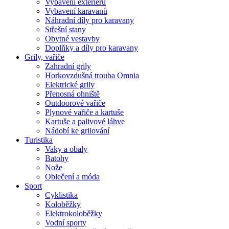
Vybavení exteriéru
Vybavení karavanů
Náhradní díly pro karavany
Střešní stany
Obytné vestavby
Doplňky a díly pro karavany
Grily, vařiče
Zahradní grily
Horkovzdušná trouba Omnia
Elektrické grily
Přenosná ohniště
Outdoorové vařiče
Plynové vařiče a kartuše
Kartuše a palivové láhve
Nádobí ke grilování
Turistika
Vaky a obaly
Batohy
Nože
Oblečení a móda
Sport
Cyklistika
Koloběžky
Elektrokoloběžky
Vodní sporty