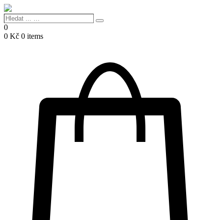
Hledat
Search
...
0
…
0
Kč
0 items