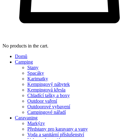
No products in the cart.
Domů
Camping
Stany
Spacáky
Karimatky
Kempingový nábytek
Kempingová křesla
Chladící tašky a boxy
Outdoor vaření
Outdoorové vybavení
Campingové nářadí
Caravaning
Markýzy
Předstany pro karavany a vany
Voda a sanitární příslušenství