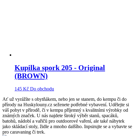
Kupilka spork 205 - Original
(BROWN)
145
Kč
Do obchodu
Ať už vyrážíte s obytňákem, nebo jen se stanem, do kempu či do
přírody na Huskylouny.cz seženete potřebné vybavení. Udělejte si
váš pobyt v přírodě, či v kempu příjemný s kvalitními výrobky od
známých značek. U nás najdete široký výběr stanů, spacáků,
batohů, nádobí a vařičů pro outdoorové vaření, ale také nábytek
jako skládací stoly, židle a mnoho dalšího. Inpsirujte se a vybavte se
pro caravaning či trek.