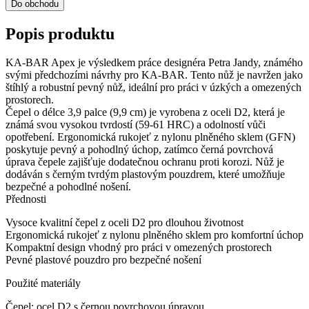
Do obchodu
Popis produktu
KA-BAR Apex je výsledkem práce designéra Petra Jandy, známého
svými předchozími návrhy pro KA-BAR. Tento nůž je navržen jako
štíhlý a robustní pevný nůž, ideální pro práci v úzkých a omezených
prostorech.
Čepel o délce 3,9 palce (9,9 cm) je vyrobena z oceli D2, která je
známá svou vysokou tvrdostí (59-61 HRC) a odolností vůči
opotřebení. Ergonomická rukojeť z nylonu plněného sklem (GFN)
poskytuje pevný a pohodlný úchop, zatímco černá povrchová
úprava čepele zajišťuje dodatečnou ochranu proti korozi. Nůž je
dodáván s černým tvrdým plastovým pouzdrem, které umožňuje
bezpečné a pohodlné nošení.
Přednosti
Vysoce kvalitní čepel z oceli D2 pro dlouhou životnost
Ergonomická rukojeť z nylonu plněného sklem pro komfortní úchop
Kompaktní design vhodný pro práci v omezených prostorech
Pevné plastové pouzdro pro bezpečné nošení
Použité materiály
Čepel: ocel D2 s černou povrchovou úpravou