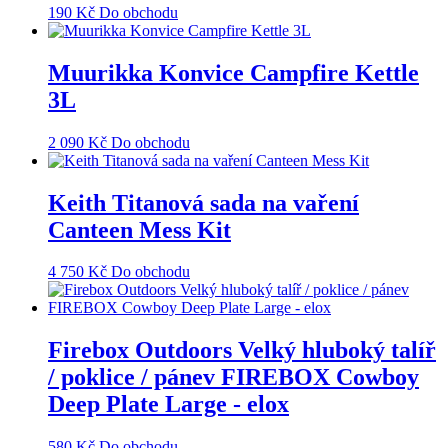
190
Kč
Do obchodu
Muurikka Konvice Campfire Kettle
3L
2 090
Kč
Do obchodu
Keith Titanová sada na vaření
Canteen Mess Kit
4 750
Kč
Do obchodu
Firebox Outdoors Velký hluboký talíř
/ poklice / pánev FIREBOX Cowboy
Deep Plate Large - elox
580
Kč
Do obchodu