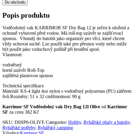
Do obchodu
Popis produktu
Voděodolný vak KARRIMOR SF Dry Bag 12 je určen k uložení a
ochraně vybavení před vodou. Má roll-top uzávěr se zajišťovací
sponou. Vhondý do batohů jako organizér pro věci, které chcete
vždy uchovat suché. Lze použít také pro přesnos vody nebo může
být použit jako vzduchový polštář při brodění apod.
Vlastnosti:
vodotěsný
horní uzávěr Roll-Top
zajištěná plastovou sponou
Technická specifikace
Materiál: KS-4 light 4oz nylon s vodotěsný polyuretan (PU) zátěrem
švů.Rozměry: 51 x 32 cmHmotnost: 90 g
Karrimor SF Voděodolný vak Dry Bag 12l Olive
od
Karrimor
SF
za cenu 382 Kč
SKU:
D0SP0-OLIVE
Categories:
Hobby
,
Rybářské obaly a batohy
,
Rybářské potřeby
,
Rybářský camping
Výrobce:
Karrimor SF