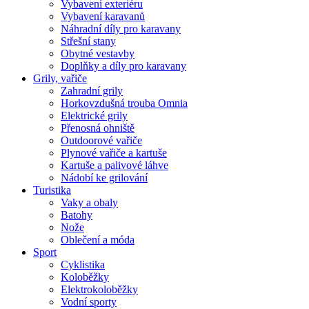
Vybavení exteriéru
Vybavení karavanů
Náhradní díly pro karavany
Střešní stany
Obytné vestavby
Doplňky a díly pro karavany
Grily, vařiče
Zahradní grily
Horkovzdušná trouba Omnia
Elektrické grily
Přenosná ohniště
Outdoorové vařiče
Plynové vařiče a kartuše
Kartuše a palivové láhve
Nádobí ke grilování
Turistika
Vaky a obaly
Batohy
Nože
Oblečení a móda
Sport
Cyklistika
Koloběžky
Elektrokoloběžky
Vodní sporty