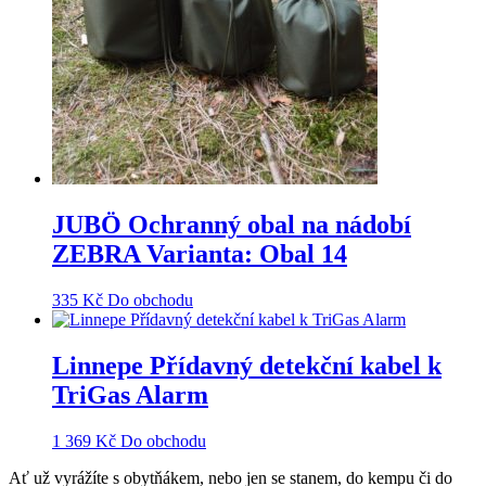
JUBÖ Ochranný obal na nádobí
ZEBRA Varianta: Obal 14
335
Kč
Do obchodu
Linnepe Přídavný detekční kabel k
TriGas Alarm
1 369
Kč
Do obchodu
Ať už vyrážíte s obytňákem, nebo jen se stanem, do kempu či do