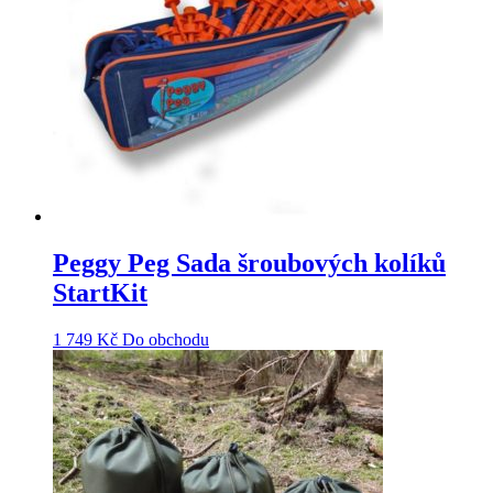
Peggy Peg Sada šroubových kolíků
StartKit
1 749
Kč
Do obchodu