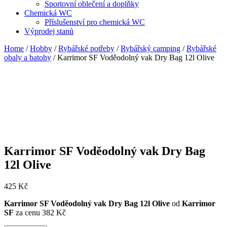
Sportovní oblečení a doplňky
Chemická WC
Příslušenství pro chemická WC
Výprodej stanů
Home
/
Hobby
/
Rybářské potřeby
/
Rybářský camping
/
Rybářské
obaly a batohy
/ Karrimor SF Voděodolný vak Dry Bag 12l Olive
Karrimor SF Voděodolný vak Dry Bag
12l Olive
425
Kč
Karrimor SF Voděodolný vak Dry Bag 12l Olive
od
Karrimor
SF
za cenu 382 Kč