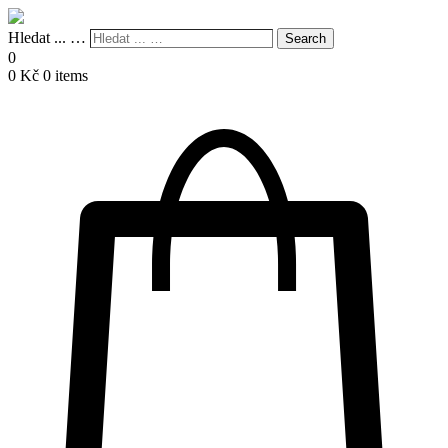
Hledat ... …
Search
0
0
Kč
0 items