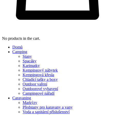
No products in the cart.
Domů
Camping
Stany
Spacáky
Karimatky
Kempingový nábytek
Kempingová křesla
Chladící tašky a boxy
Outdoor vaření
Outdoorové vybavení
Campingové nářadí
Caravaning
Markýzy
Předstany pro karavany a vany
Voda a sanitární příslušenství