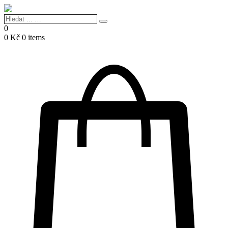
Hledat
Search
...
0
…
0
Kč
0 items