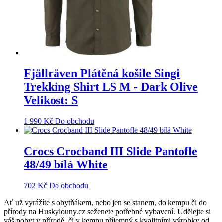
Fjällräven Plátěná košile Singi
Trekking Shirt LS M - Dark Olive
Velikost: S
1 990
Kč
Do obchodu
Crocs Crocband III Slide Pantofle
48/49 bílá White
702
Kč
Do obchodu
Ať už vyrážíte s obytňákem, nebo jen se stanem, do kempu či do
přírody na Huskylouny.cz seženete potřebné vybavení. Udělejte si
váš pobyt v přírodě, či v kempu příjemný s kvalitními výrobky od