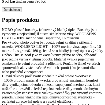
S
od
Lasting
za cenu 890 Kč
Do obchodu
Popis produktu
NORO pánské boxerky, jednovsrtvý hladký úplet. Boxerky jsou
vyrobeny z nejkvalitnější australské Merino vlny. WOOLSENS
LIGHT - 100% merino vlna, super fine, 16 mikronů.
Pro výrobu tohoto oděvu byl použit velmi kvalitní a příjemný
materiál WOOLSENS LIGHT – 100% merino vlna, super fine, 16
mikronů - s gramáží 160 g. Jedná se o hladký jemný úplet a výrobky
z něho ušité se hodí jako základní vrstva přímo na tělo, případně
jako jediná vrstva v letním období. Materiál vyniká příjemným
omakem a je velmi prodyšný a příjemný. Použití je téměř ve všech
sportovních aktivitách, včetně vodních sportů jako je kanoistika
nebo potápění v neoprenech.
Hlavní důvody proč zvolit vlněné funkční prádlo WoolSens:
- 100% přírodní materiál- vysoká prodyšnost- maximální komfort
díky vynikajícímu odvodu vlhkosti- superjemná merino vlna, která
neškrábe a nesvědí - skvělá tepelná izolace díky mnoha drobným
vzduchovým kapsám mezi vlákny- ploché švy pro vysoký komfort-
přírodní vlněné vlákno má lepší ohnivzdornost než syntetické -
perfektní zpracování úpletu a vysoká elastičnost