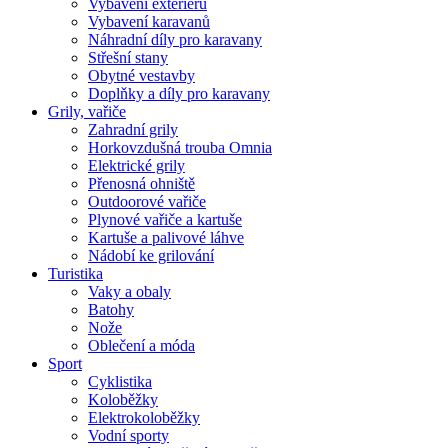
Vybavení exteriéru
Vybavení karavanů
Náhradní díly pro karavany
Střešní stany
Obytné vestavby
Doplňky a díly pro karavany
Grily, vařiče
Zahradní grily
Horkovzdušná trouba Omnia
Elektrické grily
Přenosná ohniště
Outdoorové vařiče
Plynové vařiče a kartuše
Kartuše a palivové láhve
Nádobí ke grilování
Turistika
Vaky a obaly
Batohy
Nože
Oblečení a móda
Sport
Cyklistika
Koloběžky
Elektrokoloběžky
Vodní sporty