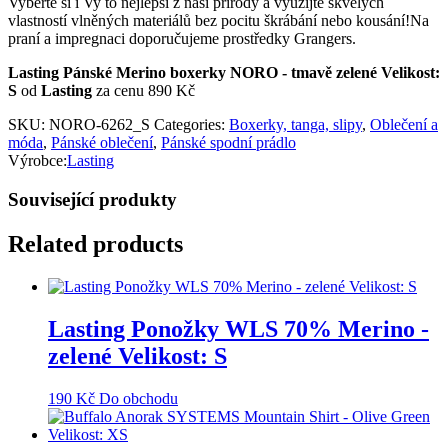
Vyberte si i Vy to nejlepší z naší přírody a využijte skvělých
vlastností vlněných materiálů bez pocitu škrábání nebo kousání!Na
praní a impregnaci doporučujeme prostředky Grangers.
Lasting Pánské Merino boxerky NORO - tmavě zelené Velikost:
S
od
Lasting
za cenu 890 Kč
SKU:
NORO-6262_S
Categories:
Boxerky, tanga, slipy
,
Oblečení a
móda
,
Pánské oblečení
,
Pánské spodní prádlo
Výrobce:
Lasting
Související produkty
Related products
Lasting Ponožky WLS 70% Merino -
zelené Velikost: S
190
Kč
Do obchodu