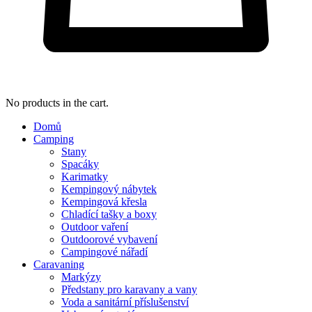
No products in the cart.
Domů
Camping
Stany
Spacáky
Karimatky
Kempingový nábytek
Kempingová křesla
Chladící tašky a boxy
Outdoor vaření
Outdoorové vybavení
Campingové nářadí
Caravaning
Markýzy
Předstany pro karavany a vany
Voda a sanitární příslušenství