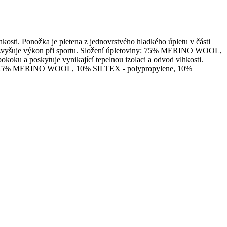
hkosti. Ponožka je pletena z jednovrstvého hladkého úpletu v části
le a zvyšuje výkon při sportu. Složení úpletoviny: 75% MERINO WOOL,
 a poskytuje vynikající tepelnou izolaci a odvod vlhkosti.
eriál: 75% MERINO WOOL, 10% SILTEX - polypropylene, 10%