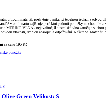
tní přírodní materiál, poskytuje vynikající tepelnou izolaci a odvod vl
 bandáž v okolí nártu zajišťuje perfektní padnutí ponožky na chodid
RINO VLNA - nejkvalitnější australská vlna zaručuje suchou pokoku
ost odvodu vlhkosti, rychlou absorpci a odpařování. Neškrábe. Mat
ng
za cenu 195 Kč
ánské ponožky
Olive Green Velikost: S