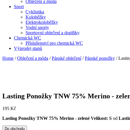
Oblečení a móda
Sport
Cyklistika
Koloběžky
Elektrokoloběžky
Vodní sporty
Sportovní oblečení a doplňky
Chemická WC
Příslušenství pro chemická WC
Výprodej stanů
Home
/
Oblečení a móda
/
Pánské oblečení
/
Pánské ponožky
/ Lasti
Lasting Ponožky TNW 75% Merino - zelené
195
Kč
Lasting Ponožky TNW 75% Merino - zelené Velikost: S
od
Lasti
Do obchodu