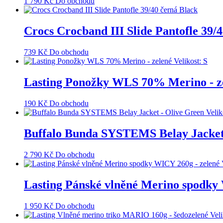
1 790
Kč
Do obchodu
Crocs Crocband III Slide Pantofle 39/
739
Kč
Do obchodu
Lasting Ponožky WLS 70% Merino - zel
190
Kč
Do obchodu
Buffalo Bunda SYSTEMS Belay Jacket 
2 790
Kč
Do obchodu
Lasting Pánské vlněné Merino spodky 
1 950
Kč
Do obchodu