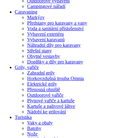
Outdoorové vybavení
Campingové nářadí
Caravaning
Markýzy
Předstany pro karavany a vany
Voda a sanitární příslušenství
Vybavení exteriéru
Vybavení karavanů
Náhradní díly pro karavany
Střešní stany
Obytné vestavby
Doplňky a díly pro karavany
Grily, vařiče
Zahradní grily
Horkovzdušná trouba Omnia
Elektrické grily
Přenosná ohniště
Outdoorové vařiče
Plynové vařiče a kartuše
Kartuše a palivové láhve
Nádobí ke grilování
Turistika
Vaky a obaly
Batohy
Nože