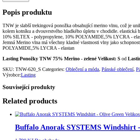
Popis produktu
TNW je slabší trekingová ponožka obsahující merino vlnu, což je uniká
kolem kotníku a dvouvrstvého hladkého úpletu v chodidle. elastická
10% SILTEX - polypropylene, 10% POLYAMIDE,5% LYCRA - elastan ME
Jemná Merino vlna má všechny kladné vlastnosti vlny jako schopn
POLYAMIDE,5% LYCRA - elastan
Lasting Ponožky TNW 75% Merino - zelené Velikost: S
od
Lasti
SKU:
TNW-620_S
Categories:
Oblečení a móda
,
Pánské oblečení
,
P
Výrobce:
Lasting
Související produkty
Related products
Buffalo Anorak SYSTEMS Windshirt - 