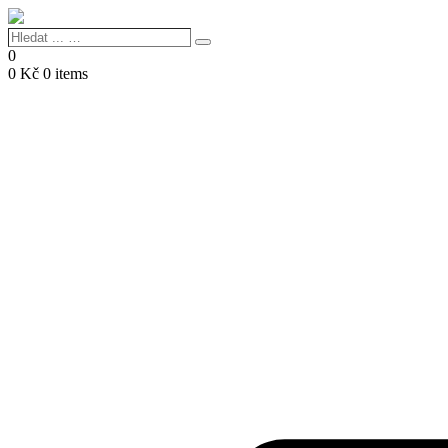
Hledat
Search
...
0
…
0
Kč
0 items