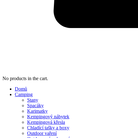
No products in the cart.
Domů
Camping
Stany
Spacáky
Karimatky
Kempingový nábytek
Kempingová křesla
Chladící tašky a boxy
Outdoor vaření