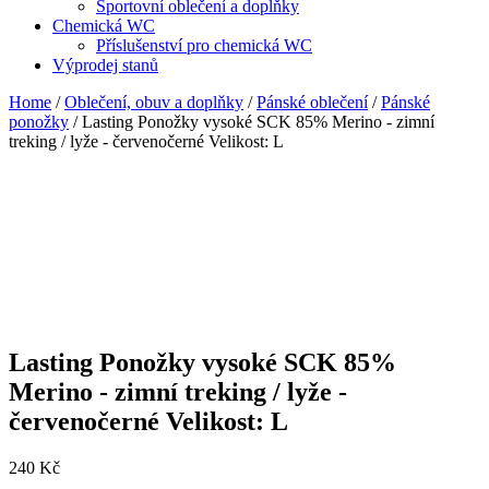
Sportovní oblečení a doplňky
Chemická WC
Příslušenství pro chemická WC
Výprodej stanů
Home
/
Oblečení, obuv a doplňky
/
Pánské oblečení
/
Pánské
ponožky
/ Lasting Ponožky vysoké SCK 85% Merino - zimní
treking / lyže - červenočerné Velikost: L
Lasting Ponožky vysoké SCK 85%
Merino - zimní treking / lyže -
červenočerné Velikost: L
240
Kč