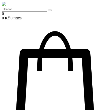
Hledat
Search
...
0
…
0
Kč
0 items