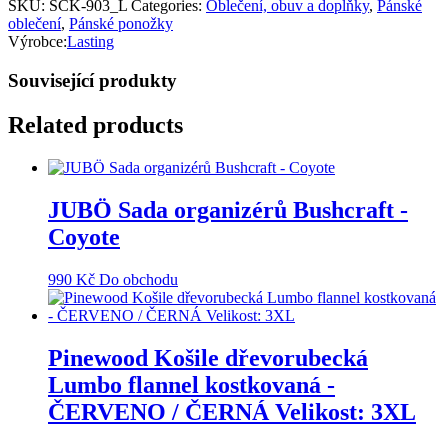
SKU:
SCK-903_L
Categories:
Oblečení, obuv a doplňky
,
Pánské
oblečení
,
Pánské ponožky
Výrobce:
Lasting
Související produkty
Related products
JUBÖ Sada organizérů Bushcraft -
Coyote
990
Kč
Do obchodu
Pinewood Košile dřevorubecká
Lumbo flannel kostkovaná -
ČERVENO / ČERNÁ Velikost: 3XL