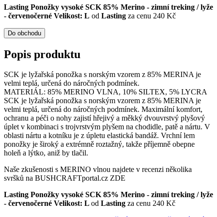
Lasting Ponožky vysoké SCK 85% Merino - zimní treking / lyže
- červenočerné Velikost: L
od
Lasting
za cenu 240 Kč
Do obchodu
Popis produktu
SCK je lyžařská ponožka s norským vzorem z 85% MERINA je
velmi teplá, určená do náročných podmínek.
MATERIÁL: 85% MERINO VLNA, 10% SILTEX, 5% LYCRA
SCK je lyžařská ponožka s norským vzorem z 85% MERINA je
velmi teplá, určená do náročných podmínek. Maximální komfort,
ochranu a péči o nohy zajistí hřejivý a měkký dvouvrstvý plyšový
úplet v kombinaci s trojvrstvým plyšem na chodidle, patě a nártu. V
oblasti nártu a kotníku je z úpletu elastická bandáž. Vrchní lem
ponožky je široký a extrémně roztažný, takže příjemně obepne
holeň a lýtko, aniž by tlačil.
Naše zkušenosti s MERINO vlnou najdete v recenzi několika
svršků na BUSHCRAFTportal.cz ZDE
Lasting Ponožky vysoké SCK 85% Merino - zimní treking / lyže
- červenočerné Velikost: L
od
Lasting
za cenu 240 Kč