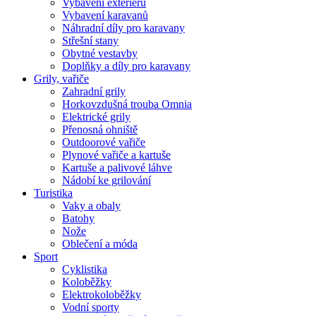
Vybavení exteriéru
Vybavení karavanů
Náhradní díly pro karavany
Střešní stany
Obytné vestavby
Doplňky a díly pro karavany
Grily, vařiče
Zahradní grily
Horkovzdušná trouba Omnia
Elektrické grily
Přenosná ohniště
Outdoorové vařiče
Plynové vařiče a kartuše
Kartuše a palivové láhve
Nádobí ke grilování
Turistika
Vaky a obaly
Batohy
Nože
Oblečení a móda
Sport
Cyklistika
Koloběžky
Elektrokoloběžky
Vodní sporty