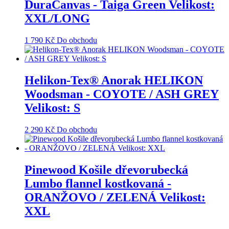
DuraCanvas - Taiga Green Velikost:
XXL/LONG
1 790
Kč
Do obchodu
Helikon-Tex® Anorak HELIKON
Woodsman - COYOTE / ASH GREY
Velikost: S
2 290
Kč
Do obchodu
Pinewood Košile dřevorubecká
Lumbo flannel kostkovaná -
ORANŽOVO / ZELENÁ Velikost:
XXL