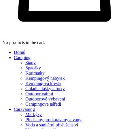
No products in the cart.
Domů
Camping
Stany
Spacáky
Karimatky
Kempingový nábytek
Kempingová křesla
Chladící tašky a boxy
Outdoor vaření
Outdoorové vybavení
Campingové nářadí
Caravaning
Markýzy
Předstany pro karavany a vany
Voda a sanitární příslušenství