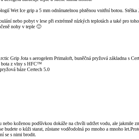
gií Wet Ice grip a 5 mm odnímatelnou plstěnou vnitřní botou. Stélka 
toulání nebo pobyt v lese při extrémně nízkých teplotách a také pro to
učeně nohy v teple 🙂
tic Grip Jota s aerogelem Primaloft, buněčná pryžová základna s Cer
ní bota z vlny s HFC™
pryžová báze Certech 5.0
nebo koženou podšívkou dokáže na chvíli udržet vodu, ale jakmile zm
e budete o kůži starat, zůstane voděodolná po mnoho a mnoho let.Proto
 se s nimi brodit.