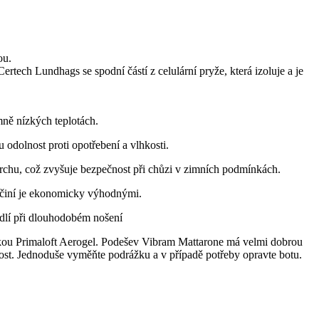
ou.
rtech Lundhags se spodní částí z celulární pryže, která izoluje a je
émně nízkých teplotách.
odolnost proti opotřebení a vlhkosti.
vrchu, což zvyšuje bezpečnost při chůzi v zimních podmínkách.
a činí je ekonomicky výhodnými.
dlí při dlouhodobém nošení
ožkou Primaloft Aerogel. Podešev Vibram Mattarone má velmi dobrou
ost. Jednoduše vyměňte podrážku a v případě potřeby opravte botu.