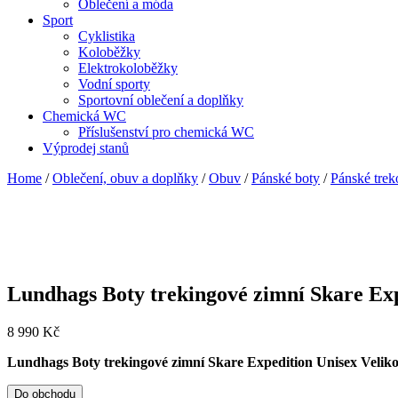
Oblečení a móda
Sport
Cyklistika
Koloběžky
Elektrokoloběžky
Vodní sporty
Sportovní oblečení a doplňky
Chemická WC
Příslušenství pro chemická WC
Výprodej stanů
Home
/
Oblečení, obuv a doplňky
/
Obuv
/
Pánské boty
/
Pánské trek
Lundhags Boty trekingové zimní Skare Exp
8 990
Kč
Lundhags Boty trekingové zimní Skare Expedition Unisex Veliko
Do obchodu