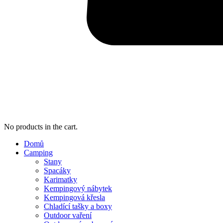
No products in the cart.
Domů
Camping
Stany
Spacáky
Karimatky
Kempingový nábytek
Kempingová křesla
Chladící tašky a boxy
Outdoor vaření