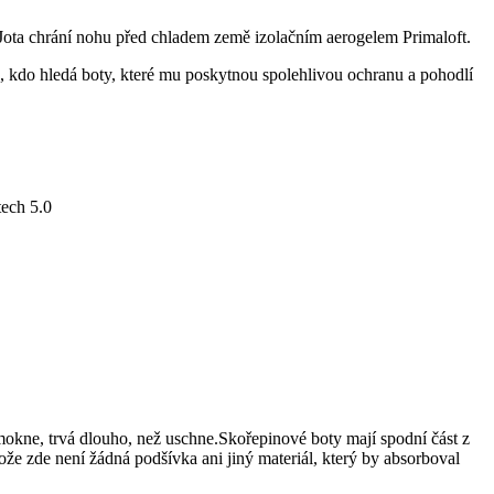
Jota chrání nohu před chladem země izolačním aerogelem Primaloft.
ho, kdo hledá boty, které mu poskytnou spolehlivou ochranu a pohodlí
tech 5.0
okne, trvá dlouho, než uschne.Skořepinové boty mají spodní část z
že zde není žádná podšívka ani jiný materiál, který by absorboval