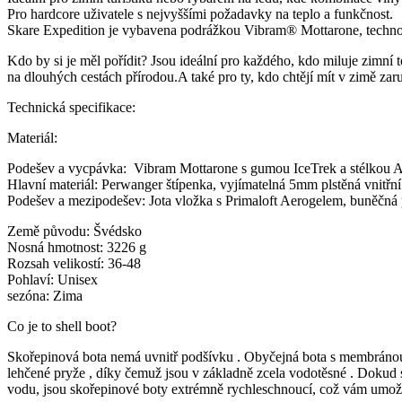
Pro hardcore uživatele s nejvyššími požadavky na teplo a funkčnost.
Skare Expedition je vybavena podrážkou Vibram® Mottarone, technolo
Kdo by si je měl pořídit? Jsou ideální pro každého, kdo miluje zimní 
na dlouhých cestách přírodou.A také pro ty, kdo chtějí mít v zimě zar
Technická specifikace:
Materiál:
Podešev a vycpávka: Vibram Mottarone s gumou IceTrek a stélkou Arc
Hlavní materiál: Perwanger štípenka, vyjímatelná 5mm plstěná vnitř
Podešev a mezipodešev: Jota vložka s Primaloft Aerogelem, buněčná 
Země původu: Švédsko
Nosná hmotnost: 3226 g
Rozsah velikostí: 36-48
Pohlaví: Unisex
sezóna: Zima
Co je to shell boot?
Skořepinová bota nemá uvnitř podšívku . Obyčejná bota s membránou 
lehčené pryže , díky čemuž jsou v základně zcela vodotěsné . Dokud s
vodu, jsou skořepinové boty extrémně rychleschnoucí, což vám umožní