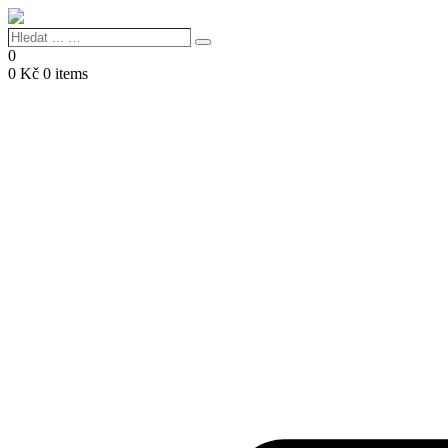
Hledat
Search
...
0
…
0
Kč
0 items