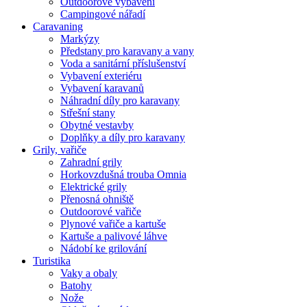
Outdoorové vybavení
Campingové nářadí
Caravaning
Markýzy
Předstany pro karavany a vany
Voda a sanitární příslušenství
Vybavení exteriéru
Vybavení karavanů
Náhradní díly pro karavany
Střešní stany
Obytné vestavby
Doplňky a díly pro karavany
Grily, vařiče
Zahradní grily
Horkovzdušná trouba Omnia
Elektrické grily
Přenosná ohniště
Outdoorové vařiče
Plynové vařiče a kartuše
Kartuše a palivové láhve
Nádobí ke grilování
Turistika
Vaky a obaly
Batohy
Nože