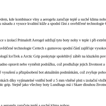
 ledem, kde kombinace vlny a aerogelu zaručuje teplé a suché klima noh
násadu z vysoce kvalitní kůže a spodní část z osvědčené technologie Ce
e s izolací Primaloft Aerogel udržují tyto boty nohy v teple i při extr
vědčené technologie Certech s gumovou spodní částí zajišťuje vysokou 
ologií IceTrek a Arctic Grip poskytuje spolehlivý záběr na kluzkém po
nadno opravit nebo vyměnit podrážku, což prodlužuje jejich životnost 
é vysušení a přizpůsobení bot aktuálním podmínkám, což zvyšuje poho
kách díky vyjímatelné vnitřní botě z 5 mm vlněné plsti s izolační vl
tic grip. Stejně jako všechny boty Lundhags má i Skare dlouhou životn
 a aerogelu zaručuje teplé a suché klima nohou.