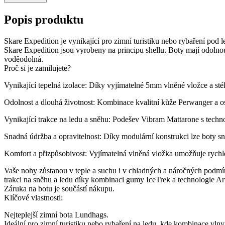
Popis produktu
Skare Expedition je vynikající pro zimní turistiku nebo rybaření pod
Skare Expedition jsou vyrobeny na principu shellu. Boty mají odolnou 
voděodolná.
Proč si je zamilujete?
Vynikající tepelná izolace: Díky vyjímatelné 5mm vlněné vložce a stélc
Odolnost a dlouhá životnost: Kombinace kvalitní kůže Perwanger a os
Vynikající trakce na ledu a sněhu: Podešev Vibram Mattarone s techn
Snadná údržba a opravitelnost: Díky modulární konstrukci lze boty s
Komfort a přizpůsobivost: Vyjímatelná vlněná vložka umožňuje rychl
Vaše nohy zůstanou v teple a suchu i v chladných a náročných podmín
trakci na sněhu a ledu díky kombinaci gumy IceTrek a technologie Ar
Záruka na botu je součástí nákupu.
Klíčové vlastnosti:
Nejteplejší zimní bota Lundhags.
Ideální pro zimní turistiku nebo rybaření na ledu, kde kombinace vlny