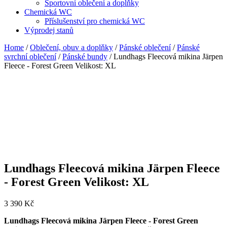
Sportovní oblečení a doplňky
Chemická WC
Příslušenství pro chemická WC
Výprodej stanů
Home
/
Oblečení, obuv a doplňky
/
Pánské oblečení
/
Pánské
svrchní oblečení
/
Pánské bundy
/ Lundhags Fleecová mikina Järpen
Fleece - Forest Green Velikost: XL
Lundhags Fleecová mikina Järpen Fleece
- Forest Green Velikost: XL
3 390
Kč
Lundhags Fleecová mikina Järpen Fleece - Forest Green