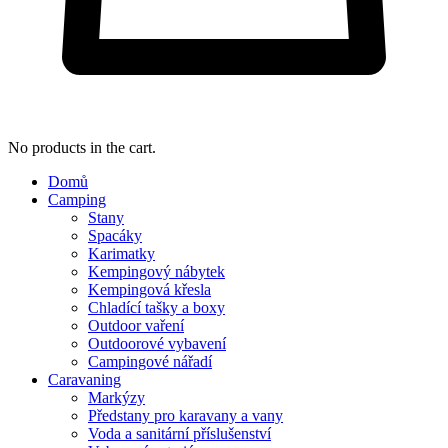
No products in the cart.
Domů
Camping
Stany
Spacáky
Karimatky
Kempingový nábytek
Kempingová křesla
Chladící tašky a boxy
Outdoor vaření
Outdoorové vybavení
Campingové nářadí
Caravaning
Markýzy
Předstany pro karavany a vany
Voda a sanitární příslušenství