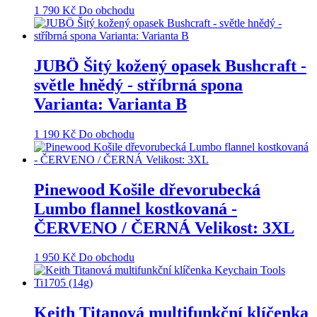
1 790
Kč
Do obchodu
JUBÖ Šitý kožený opasek Bushcraft -
světle hnědý - stříbrná spona
Varianta: Varianta B
1 190
Kč
Do obchodu
Pinewood Košile dřevorubecká
Lumbo flannel kostkovaná -
ČERVENO / ČERNÁ Velikost: 3XL
1 950
Kč
Do obchodu
Keith Titanová multifunkční klíčenka