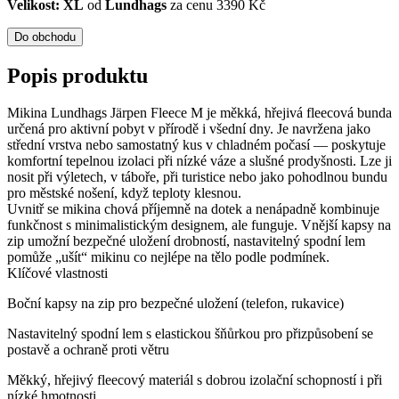
Velikost: XL
od
Lundhags
za cenu 3390 Kč
Do obchodu
Popis produktu
Mikina Lundhags Järpen Fleece M je měkká, hřejivá fleecová bunda
určená pro aktivní pobyt v přírodě i všední dny. Je navržena jako
střední vrstva nebo samostatný kus v chladném počasí — poskytuje
komfortní tepelnou izolaci při nízké váze a slušné prodyšnosti. Lze ji
nosit při výletech, v táboře, při turistice nebo jako pohodlnou bundu
pro městské nošení, když teploty klesnou.
Uvnitř se mikina chová příjemně na dotek a nenápadně kombinuje
funkčnost s minimalistickým designem, ale funguje. Vnější kapsy na
zip umožní bezpečné uložení drobností, nastavitelný spodní lem
pomůže „ušít“ mikinu co nejlépe na tělo podle podmínek.
Klíčové vlastnosti
Boční kapsy na zip pro bezpečné uložení (telefon, rukavice)
Nastavitelný spodní lem s elastickou šňůrkou pro přizpůsobení se
postavě a ochraně proti větru
Měkký, hřejivý fleecový materiál s dobrou izolační schopností i při
nízké hmotnosti