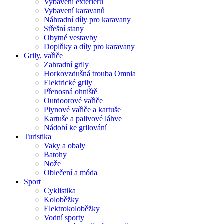
Vybavení exteriéru
Vybavení karavanů
Náhradní díly pro karavany
Střešní stany
Obytné vestavby
Doplňky a díly pro karavany
Grily, vařiče
Zahradní grily
Horkovzdušná trouba Omnia
Elektrické grily
Přenosná ohniště
Outdoorové vařiče
Plynové vařiče a kartuše
Kartuše a palivové láhve
Nádobí ke grilování
Turistika
Vaky a obaly
Batohy
Nože
Oblečení a móda
Sport
Cyklistika
Koloběžky
Elektrokoloběžky
Vodní sporty