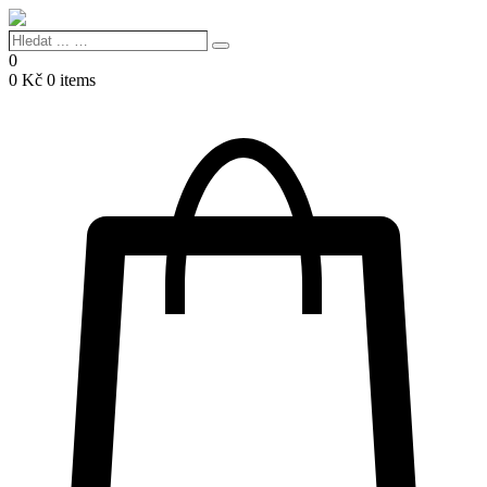
Hledat
Search
...
0
…
0
Kč
0 items