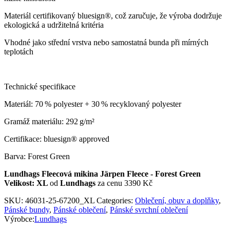
Materiál certifikovaný bluesign®, což zaručuje, že výroba dodržuje
ekologická a udržitelná kritéria
Vhodné jako střední vrstva nebo samostatná bunda při mírných
teplotách
Technické specifikace
Materiál: 70 % polyester + 30 % recyklovaný polyester
Gramáž materiálu: 292 g/m²
Certifikace: bluesign® approved
Barva: Forest Green
Lundhags Fleecová mikina Järpen Fleece - Forest Green
Velikost: XL
od
Lundhags
za cenu 3390 Kč
SKU:
46031-25-67200_XL
Categories:
Oblečení, obuv a doplňky
,
Pánské bundy
,
Pánské oblečení
,
Pánské svrchní oblečení
Výrobce:
Lundhags