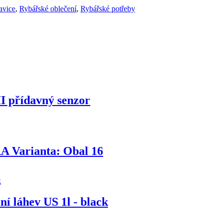
avice
,
Rybářské oblečení
,
Rybářské potřeby
II přídavný senzor
 Varianta: Obal 16
í láhev US 1l - black