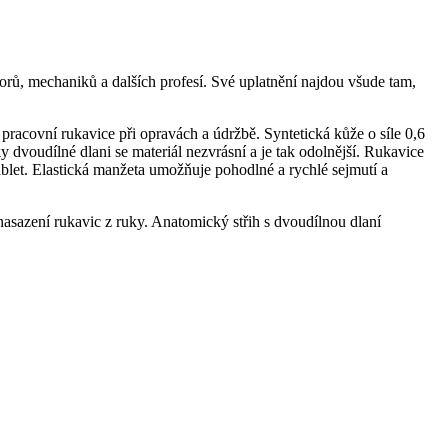
rů, mechaniků a dalších profesí. Své uplatnění najdou všude tam,
o pracovní rukavice při opravách a údržbě. Syntetická kůže o síle 0,6
 dvoudílné dlani se materiál nezvrásní a je tak odolnější. Rukavice
ablet. Elastická manžeta umožňuje pohodlné a rychlé sejmutí a
nasazení rukavic z ruky. Anatomický střih s dvoudílnou dlaní