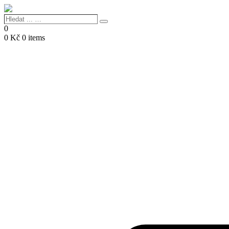
Hledat
Search
...
0
…
0
Kč
0 items