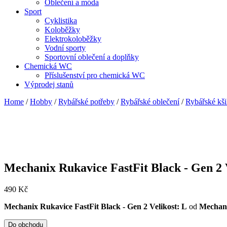
Oblečení a móda
Sport
Cyklistika
Koloběžky
Elektrokoloběžky
Vodní sporty
Sportovní oblečení a doplňky
Chemická WC
Příslušenství pro chemická WC
Výprodej stanů
Home
/
Hobby
/
Rybářské potřeby
/
Rybářské oblečení
/
Rybářské kši
Mechanix Rukavice FastFit Black - Gen 2 
490
Kč
Mechanix Rukavice FastFit Black - Gen 2 Velikost: L
od
Mechan
Do obchodu