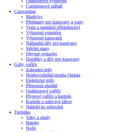
Outdoorové vybavení
Campingové nářadí
Caravaning
Markýzy
Předstany pro karavany a vany
Voda a sanitární příslušenství
Vybavení exteriéru
Vybavení karavanů
Náhradní díly pro karavany
Střešní stany
Obytné vestavby
Doplňky a díly pro karavany
Grily, vařiče
Zahradní grily
Horkovzdušná trouba Omnia
Elektrické grily
Přenosná ohniště
Outdoorové vařiče
Plynové vařiče a kartuše
Kartuše a palivové láhve
Nádobí ke grilování
Turistika
Vaky a obaly
Batohy
Nože