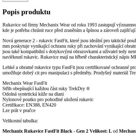
Popis produktu
Rukavice od firmy Mechanix Wear od roku 1993 zastupují významnou ob
kde je potřeba chránit ruce před zraněním a špínou a zároveň zajišťují 
Nová generace 2 - rukavic FastFit, které jsou ideální pro taktické pou
mm poskytuje vynikající ochranu ruky při zachování vynikající obratno
jsou také kompatibilní s dotykovými obrazovkami a uživatel tedy nemu
navléknutí rukavic. Rukavice mají na hřbetě charakteristický nápis
Lehké a obratné rukavice typu FastFit jsou certifikované ochranné pr
umožňuje dobrý cit pro manipulaci s předměty. Prodyšný materiál Trek
Mechanix Wear FastFit
Střih obepínající každou část ruky TrekDry ®
Odolná syntetická kůže na dlani
Nylonové poutko pro pohodlné uložení rukavic
Certifikace: EN388, EN420
Lze prát v pračce
Velikostní tabulka:
Mechanix Rukavice FastFit Black - Gen 2 Velikost: L
od
Mechan