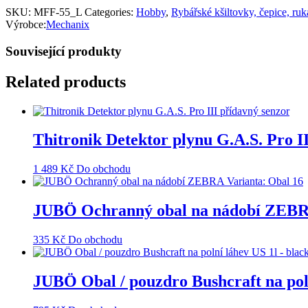
SKU:
MFF-55_L
Categories:
Hobby
,
Rybářské kšiltovky, čepice, ruk
Výrobce:
Mechanix
Související produkty
Related products
Thitronik Detektor plynu G.A.S. Pro I
1 489
Kč
Do obchodu
JUBÖ Ochranný obal na nádobí ZEBRA
335
Kč
Do obchodu
JUBÖ Obal / pouzdro Bushcraft na poln