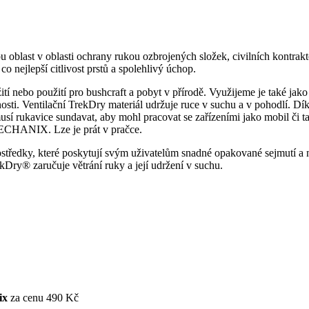
last v oblasti ochrany rukou ozbrojených složek, civilních kontrakto
co nejlepší citlivost prstů a spolehlivý úchop.
žití nebo použití pro bushcraft a pobyt v přírodě. Využijeme je také jak
sti. Ventilační TrekDry materiál udržuje ruce v suchu a v pohodlí. Díky
sí rukavice sundavat, aby mohl pracovat se zařízeními jako mobil či t
 MECHANIX. Lze je prát v pračce.
ostředky, které poskytují svým uživatelům snadné opakované sejmutí a 
Dry® zaručuje větrání ruky a její udržení v suchu.
ix
za cenu 490 Kč