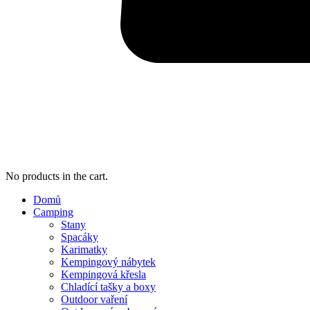
No products in the cart.
Domů
Camping
Stany
Spacáky
Karimatky
Kempingový nábytek
Kempingová křesla
Chladící tašky a boxy
Outdoor vaření