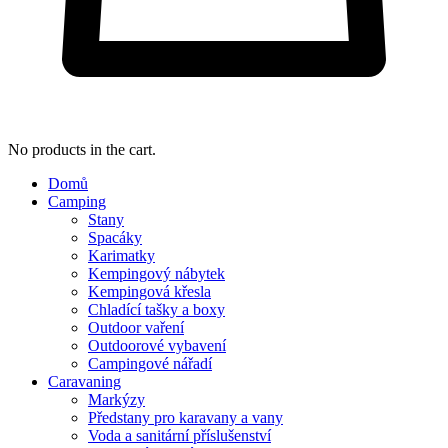
No products in the cart.
Domů
Camping
Stany
Spacáky
Karimatky
Kempingový nábytek
Kempingová křesla
Chladící tašky a boxy
Outdoor vaření
Outdoorové vybavení
Campingové nářadí
Caravaning
Markýzy
Předstany pro karavany a vany
Voda a sanitární příslušenství