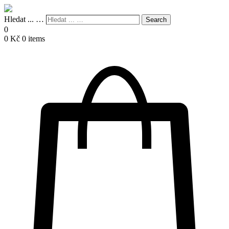
Hledat ... …
Search
0
0
Kč
0 items