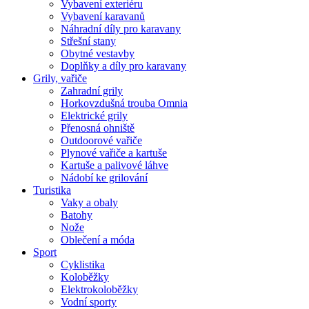
Vybavení exteriéru
Vybavení karavanů
Náhradní díly pro karavany
Střešní stany
Obytné vestavby
Doplňky a díly pro karavany
Grily, vařiče
Zahradní grily
Horkovzdušná trouba Omnia
Elektrické grily
Přenosná ohniště
Outdoorové vařiče
Plynové vařiče a kartuše
Kartuše a palivové láhve
Nádobí ke grilování
Turistika
Vaky a obaly
Batohy
Nože
Oblečení a móda
Sport
Cyklistika
Koloběžky
Elektrokoloběžky
Vodní sporty