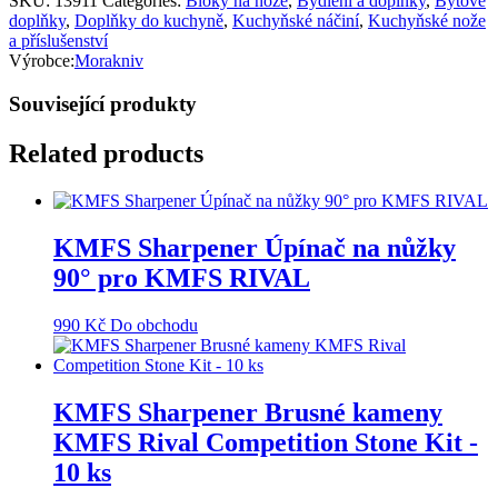
SKU:
13911
Categories:
Bloky na nože
,
Bydlení a doplňky
,
Bytové
doplňky
,
Doplňky do kuchyně
,
Kuchyňské náčiní
,
Kuchyňské nože
a příslušenství
Výrobce:
Morakniv
Související produkty
Related products
KMFS Sharpener Úpínač na nůžky
90° pro KMFS RIVAL
990
Kč
Do obchodu
KMFS Sharpener Brusné kameny
KMFS Rival Competition Stone Kit -
10 ks