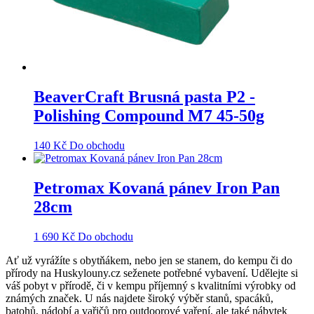
BeaverCraft Brusná pasta P2 -
Polishing Compound M7 45-50g
140
Kč
Do obchodu
Petromax Kovaná pánev Iron Pan
28cm
1 690
Kč
Do obchodu
Ať už vyrážíte s obytňákem, nebo jen se stanem, do kempu či do
přírody na Huskylouny.cz seženete potřebné vybavení. Udělejte si
váš pobyt v přírodě, či v kempu příjemný s kvalitními výrobky od
známých značek. U nás najdete široký výběr stanů, spacáků,
batohů, nádobí a vařičů pro outdoorové vaření, ale také nábytek