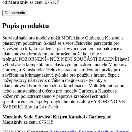
od
Morakniv
za cenu 675 Kč
Do obchodu
Popis produktu
Survival sada pro modely nožů MORAkniv Garberg a Kansbol s
plastovým pouzdrem. Skládá se z víceúčelového paracordu pro
zavěšení na krk, křesadlem a plastovým držadlem podpalovače a
diamantovým brouskem pro broušení nože kdekoliv v
terénu.UPOZORNĚNÍ - NŮŽ NENÍ SOUČÁSTÍ BALENÍHlavní
výhodysada kompatibilní s plastovým pouzdrem modelů Morakniv
Garberg a Kansbolvíceúčelový paracord s reflexními prvky pro
zavěšení na krkmagnéziová tyčinka pro použití s hranou čepele
nožeplastový nástavec s držákem magnéziové tyčinky a
diamantovým brouskemmožnost kombinace s Multi-Mount sadou
nebo samostatněnení určeno pro modely Garberg a Kansbol s
koženým pouzdrembaleno v papírové krabičceTechnická
specifikacemateriál:polypropylenhmotnost:40 gVYROBENO VE
ŠVÉDSKUZáruka 24 měsíců
Morakniv Sada Survival Kit pro Kansbol / Garberg
od
Morakniv
za cenu 675 Kč