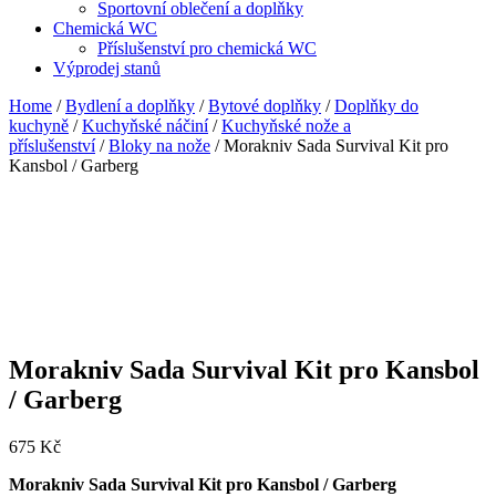
Sportovní oblečení a doplňky
Chemická WC
Příslušenství pro chemická WC
Výprodej stanů
Home
/
Bydlení a doplňky
/
Bytové doplňky
/
Doplňky do
kuchyně
/
Kuchyňské náčiní
/
Kuchyňské nože a
příslušenství
/
Bloky na nože
/ Morakniv Sada Survival Kit pro
Kansbol / Garberg
Morakniv Sada Survival Kit pro Kansbol
/ Garberg
675
Kč
Morakniv Sada Survival Kit pro Kansbol / Garberg