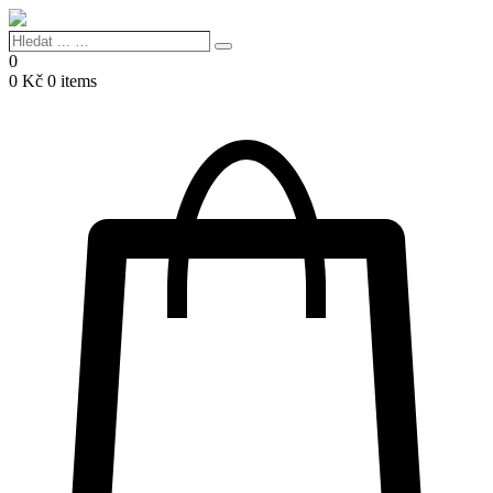
Hledat
Search
...
0
…
0
Kč
0 items