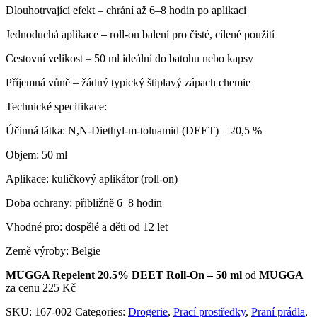
Dlouhotrvající efekt – chrání až 6–8 hodin po aplikaci
Jednoduchá aplikace – roll-on balení pro čisté, cílené použití
Cestovní velikost – 50 ml ideální do batohu nebo kapsy
Příjemná vůně – žádný typický štiplavý zápach chemie
Technické specifikace:
Účinná látka: N,N-Diethyl-m-toluamid (DEET) – 20,5 %
Objem: 50 ml
Aplikace: kuličkový aplikátor (roll-on)
Doba ochrany: přibližně 6–8 hodin
Vhodné pro: dospělé a děti od 12 let
Země výroby: Belgie
MUGGA Repelent 20.5% DEET Roll-On – 50 ml
od
MUGGA
za cenu 225 Kč
SKU:
167-002
Categories:
Drogerie
,
Prací prostředky
,
Praní prádla
,