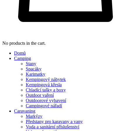
No products in the cart.
Domů
Camping
Stany
Spacáky
Karimatky
Kempingový nábytek
Kempingová křesla
Chladící tašky a boxy
Outdoor vaření
Outdoorové vybavení
Campingové nářadí
Caravaning
Markýzy
Předstany pro karavany a vany
Voda a sanitární příslušenství