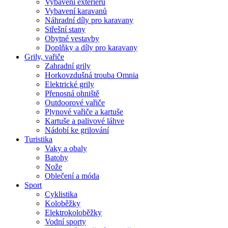
Vybavení exteriéru
Vybavení karavanů
Náhradní díly pro karavany
Střešní stany
Obytné vestavby
Doplňky a díly pro karavany
Grily, vařiče
Zahradní grily
Horkovzdušná trouba Omnia
Elektrické grily
Přenosná ohniště
Outdoorové vařiče
Plynové vařiče a kartuše
Kartuše a palivové láhve
Nádobí ke grilování
Turistika
Vaky a obaly
Batohy
Nože
Oblečení a móda
Sport
Cyklistika
Koloběžky
Elektrokoloběžky
Vodní sporty