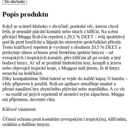
Do obchodu
Popis produktu
Když se ocitneš hluboko v divočině, poslední věc, kterou chceš
řešit, je neustálé plácání komárů nebo strach z klíšťat. Na scénu
přichází Mugga Roll-On repelent s 20,5 % DEET – tvůj spolehlivý
parťák proti bzučícím a štípajícím otravným společníkům přírody.
Tento kuličkový repelent je vyvinutý s obsahem 20,5 % DEET a
poskytuje silnou ochranu proti širokému spektru hmyzu – od
evropských i tropických komárů, přes klíšťata až po ovády a jiný
bodavý hmyz. Ať už se prodíráš hlubokými lesy, kempíš u jezera
nebo objevuješ tropické kraje, s Muggou máš jistotu, že tě hmyz
nenechá na holičkách.
Díky kompaktnímu 50ml balení se vejde do každé kapsy či batohu –
vždy připraven k použití. Roll-on aplikace umožňuje snadné a
přesné nanášení bez zbytečného plýtvání nebo nepořádku. A co víc
– na rozdíl od jiných repelentů tě neotráví svým zápachem. Mugga
má příjemnou, decentní vůni.
Klíčové vlastnosti:
Účinná ochrana proti komárům (evropským i tropickým), klíšťatům,
ovádům a dalšímu hmyzu