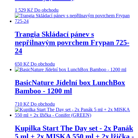
1 529
Kč
Do obchodu
Trangia Skládací pánev s
nepřilnavým povrchem Frypan 725-
24
650
Kč
Do obchodu
BasicNature Jídelní box LunchBox
Bamboo - 1200 ml
710
Kč
Do obchodu
Kupilka Start The Day set - 2x Panák
5 ml + 2x MISKA 550 ml + 2x lžička -