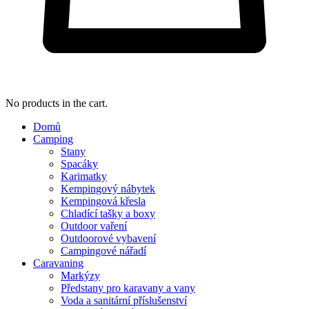
No products in the cart.
Domů
Camping
Stany
Spacáky
Karimatky
Kempingový nábytek
Kempingová křesla
Chladící tašky a boxy
Outdoor vaření
Outdoorové vybavení
Campingové nářadí
Caravaning
Markýzy
Předstany pro karavany a vany
Voda a sanitární příslušenství