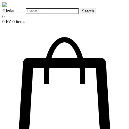
Hledat ... …
Search
0
0
Kč
0 items