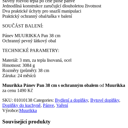
Skvělý rozvod tepla po celé ploše pánve
Jednodílná konstrukce zaručující dlouholetou životnost
Dva praktické úchyty pro snazší manipulaci
Praktický ochranný obal/taška v balení
SOUČÁST BALENÍ:
Pánev MUURIKKA Pan 38 cm
Ochranný pevný látkový obal
TECHNICKÉ PARAMETRY:
Materiál: 3 mm, za tepla lisovaná, ocel
Hmotnost: 3084 g
Rozměry (průměr): 38 cm
Záruka: 24 měsíců
Muurikka Pánev Pan 38 cm s ochranným obalem
od
Muurikka
za cenu 1490 Kč
SKU:
01010138
Categories:
Bydlení a doplňky
,
Bytové doplňky
,
Doplňky do kuchyně
,
Pánve
,
Vaření
Výrobce:
Muurikka
Související produkty