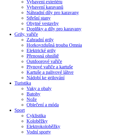
Vybavení exteriéru
Vybavení karavanů
Náhradní díly pro karavany
Střešní stany
Obytné vestavby
Doplňky a díly pro karavany
Grily, vařiče
Zahradní grily
Horkovzdušná trouba Omnia
Elektrické grily
Přenosná ohniště
Outdoorové vařiče
Plynové vařiče a kartuše
Kartuše a palivové láhve
Nádobí ke grilování
Turistika
Vaky a obaly
Batohy
Nože
Oblečení a móda
Sport
Cyklistika
Koloběžky
Elektrokoloběžky
Vodní sporty