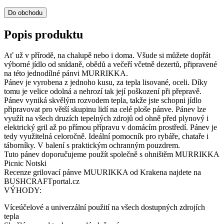
Do obchodu
Popis produktu
Ať už v přírodě, na chalupě nebo i doma. Všude si můžete dopřát
výborné jídlo od snídaně, obědů a večeří včetně dezertů, připravené
na této jednodílné pánvi MURRIKKA.
Pánev je vyrobena z jednoho kusu, za tepla lisované, oceli. Díky
tomu je velice odolná a nehrozí tak její poškození při přepravě.
Pánev vyniká skvělým rozvodem tepla, takže jste schopni jídlo
připravovat pro větší skupinu lidí na celé ploše pánve. Pánev lze
využít na všech druzích tepelných zdrojů od ohně před plynový i
elektrický gril až po přímou přípravu v domácím prostředí. Pánev je
tedy využitelná celoročně. Ideální pomocník pro rybáře, chataře i
táborníky. V balení s praktickým ochranným pouzdrem.
Tuto pánev doporučujeme použít společně s ohništěm MURRIKKA
Picnic Notski
Recenze grilovací pánve MUURIKKA od Krakena najdete na
BUSHCRAFTportal.cz
VÝHODY:
Víceúčelové a univerzální použití na všech dostupných zdrojích
tepla