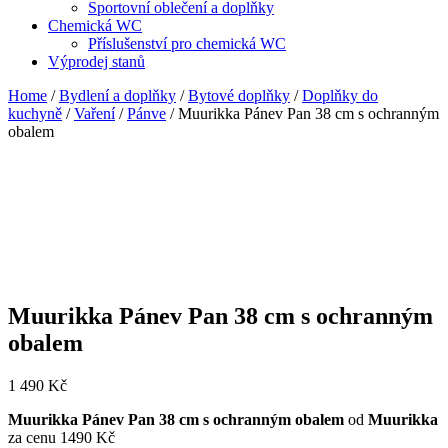
Sportovní oblečení a doplňky
Chemická WC
Příslušenství pro chemická WC
Výprodej stanů
Home
/
Bydlení a doplňky
/
Bytové doplňky
/
Doplňky do
kuchyně
/
Vaření
/
Pánve
/ Muurikka Pánev Pan 38 cm s ochranným
obalem
Muurikka Pánev Pan 38 cm s ochranným
obalem
1 490
Kč
Muurikka Pánev Pan 38 cm s ochranným obalem
od
Muurikka
za cenu 1490 Kč