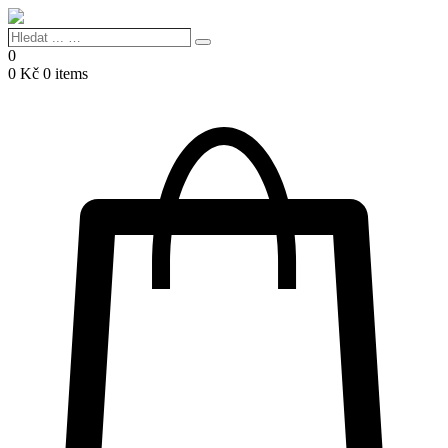
Hledat
Search
...
0
…
0
Kč
0 items