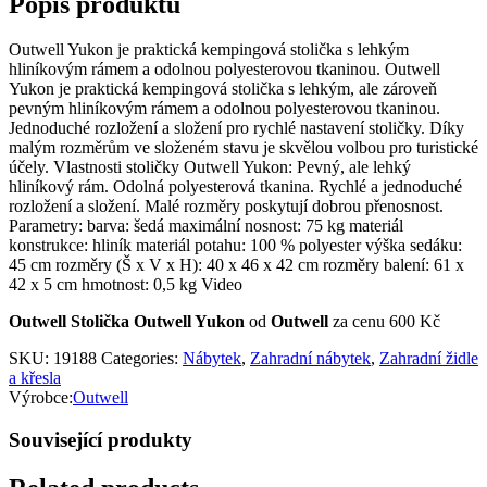
Popis produktu
Outwell Yukon je praktická kempingová stolička s lehkým
hliníkovým rámem a odolnou polyesterovou tkaninou. Outwell
Yukon je praktická kempingová stolička s lehkým, ale zároveň
pevným hliníkovým rámem a odolnou polyesterovou tkaninou.
Jednoduché rozložení a složení pro rychlé nastavení stoličky. Díky
malým rozměrům ve složeném stavu je skvělou volbou pro turistické
účely. Vlastnosti stoličky Outwell Yukon: Pevný, ale lehký
hliníkový rám. Odolná polyesterová tkanina. Rychlé a jednoduché
rozložení a složení. Malé rozměry poskytují dobrou přenosnost.
Parametry: barva: šedá maximální nosnost: 75 kg materiál
konstrukce: hliník materiál potahu: 100 % polyester výška sedáku:
45 cm rozměry (Š x V x H): 40 x 46 x 42 cm rozměry balení: 61 x
42 x 5 cm hmotnost: 0,5 kg Video
Outwell Stolička Outwell Yukon
od
Outwell
za cenu 600 Kč
SKU:
19188
Categories:
Nábytek
,
Zahradní nábytek
,
Zahradní židle
a křesla
Výrobce:
Outwell
Související produkty