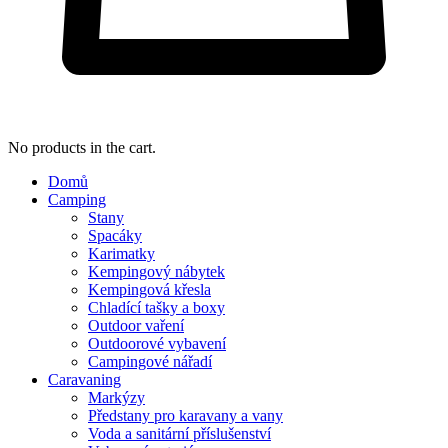
No products in the cart.
Domů
Camping
Stany
Spacáky
Karimatky
Kempingový nábytek
Kempingová křesla
Chladící tašky a boxy
Outdoor vaření
Outdoorové vybavení
Campingové nářadí
Caravaning
Markýzy
Předstany pro karavany a vany
Voda a sanitární příslušenství