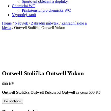
Sportovní oblečení a doplňky
Chemická WC
Příslušenství pro chemická WC
Výprodej stanů
Home
/
Nábytek
/
Zahradní nábytek
/
Zahradní židle a
křesla
/ Outwell Stolička Outwell Yukon
Outwell Stolička Outwell Yukon
600
Kč
Outwell Stolička Outwell Yukon
od
Outwell
za cenu 600 Kč
Do obchodu