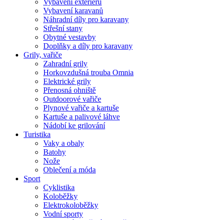
Vybavení exteriéru
Vybavení karavanů
Náhradní díly pro karavany
Střešní stany
Obytné vestavby
Doplňky a díly pro karavany
Grily, vařiče
Zahradní grily
Horkovzdušná trouba Omnia
Elektrické grily
Přenosná ohniště
Outdoorové vařiče
Plynové vařiče a kartuše
Kartuše a palivové láhve
Nádobí ke grilování
Turistika
Vaky a obaly
Batohy
Nože
Oblečení a móda
Sport
Cyklistika
Koloběžky
Elektrokoloběžky
Vodní sporty