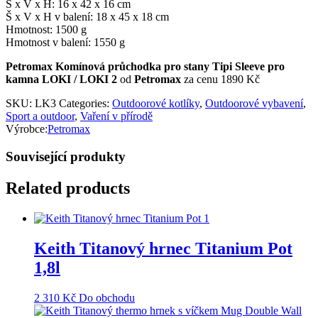
Š x V x H: 16 x 42 x 16 cm
Š x V x H v balení: 18 x 45 x 18 cm
Hmotnost: 1500 g
Hmotnost v balení: 1550 g
Petromax Komínová průchodka pro stany Tipi Sleeve pro
kamna LOKI / LOKI 2
od
Petromax
za cenu 1890 Kč
SKU:
LK3
Categories:
Outdoorové kotlíky
,
Outdoorové vybavení
,
Sport a outdoor
,
Vaření v přírodě
Výrobce:
Petromax
Související produkty
Related products
Keith Titanový hrnec Titanium Pot
1,8l
2 310
Kč
Do obchodu