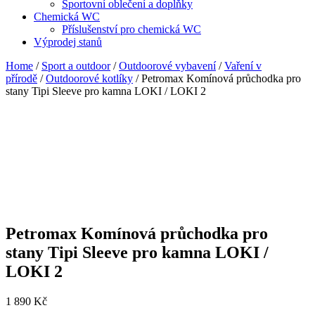
Sportovní oblečení a doplňky
Chemická WC
Příslušenství pro chemická WC
Výprodej stanů
Home
/
Sport a outdoor
/
Outdoorové vybavení
/
Vaření v
přírodě
/
Outdoorové kotlíky
/ Petromax Komínová průchodka pro
stany Tipi Sleeve pro kamna LOKI / LOKI 2
Petromax Komínová průchodka pro
stany Tipi Sleeve pro kamna LOKI /
LOKI 2
1 890
Kč