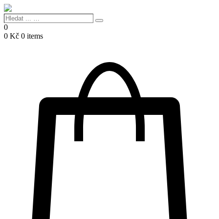
Hledat
Search
...
0
…
0
Kč
0 items