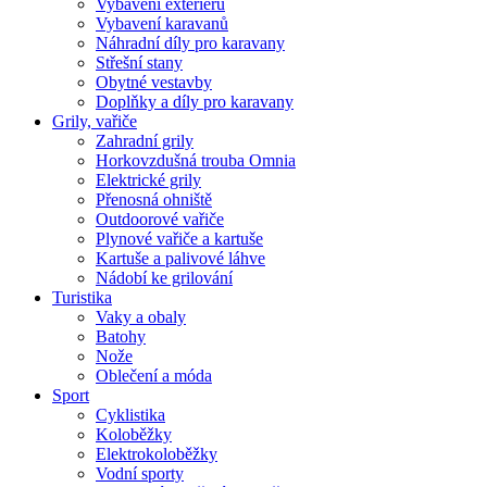
Vybavení exteriéru
Vybavení karavanů
Náhradní díly pro karavany
Střešní stany
Obytné vestavby
Doplňky a díly pro karavany
Grily, vařiče
Zahradní grily
Horkovzdušná trouba Omnia
Elektrické grily
Přenosná ohniště
Outdoorové vařiče
Plynové vařiče a kartuše
Kartuše a palivové láhve
Nádobí ke grilování
Turistika
Vaky a obaly
Batohy
Nože
Oblečení a móda
Sport
Cyklistika
Koloběžky
Elektrokoloběžky
Vodní sporty