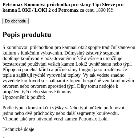
Petromax Komínová průchodka pro stany Tipi Sleeve pro
kamna LOKI / LOKI 2
od
Petromax
za cenu 1890 Kč
Do obchodu
Popis produktu
S komínovou průchodkou pro kamnaLoki2 spojíte tradiční stanovou
kulturu s funkčním vybavením. Důmyslný zásuvný segment
doplňuje kouřovod v požadovaném místě a výšce a umožňuje
bezstarostné používání vašich kamen Loki2 uvnitř stanu nebo týpí.
Připojená podélná křídla a příčné rámy fungují jako rozdělovače
tepla a zajišťují rychlé vyrovnání teploty. Vy tak vedete snadno
vyvedete kouřovod se spalinami z topení bezpečně ven komínovým
otvorem nebo otvorem uprostřed týpí. Díky tomu nedojde k
propálení tyčí nebo stanové tkaniny.
Upozornění k použití:
Podle typu a konstrukční výšky vašeho týpí můžete potřebovat
jednu nebo dvě průchodky nebo další segmenty kouřovodu.
Vhodné také pro původní verzi kamen Petromax Loki.
Technické údaje