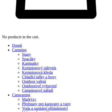
No products in the cart.
Domů
Camping
Stany
Spacáky
Karimatky
Kempingový nábytek
Kempingová křesla
Chladící tašky a boxy
Outdoor vaření
Outdoorové vybavení
Campingové nářadí
Caravaning
Markýzy
Předstany pro karavany a vany
Voda a sanitární příslušenství