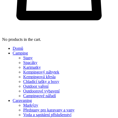
No products in the cart.
Domů
Camping
Stany
Spacáky
Karimatky
Kempingový nábytek
Kempingová křesla
Chladící tašky a boxy
Outdoor vaření
Outdoorové vybavení
Campingové nářadí
Caravaning
Markýzy
Předstany pro karavany a vany
Voda a sanitární příslušenství