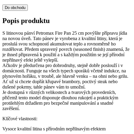
Do obchodu
Popis produktu
S litinovou pánví Petromax Fire Pan 25 cm povýšíte přípravu jídla
na novou úveň. Tato pánev je vyrobena z kvalitní litiny, která je
proslulá svou schopností akumulovat teplo a rovnoměrně ho
rozdělovat. Předem upravený povrch (seasoned finish) znamená, že
je ihned připravená k použití a s každým použitím se její přírodní
nepřilnavý efekt ještě vylepší.
Ačkoliv je předurčena pro dobrodruhy, stejně dobře poslouží i v
domácnosti. Funguje na všech typech sporáků včetně indukce, na
plynovém hořáku, v troubě, ale hlavně venku – na ohni nebo grilu.
Ať už si chcete dopřát křupavé brambory, poctivý steak nebo
dušené pokrmy, tahle pánev vám to umožní.
Je dostupná v různých velikostech a tvarových provedeních,
přičemž tento model disponuje dlouhou rukojetí a praktickým
protilehlým držadlem pro bezpečné manipulování a snadné
zavěšení.
Klíčové vlastnosti:
Vysoce kvalitní litina s přírodním nepřilnavým efektem