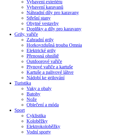
Vybavení exteriéru
Vybavení karavanů
Náhradní díly pro karavany
Střešní stany
Obytné vestavby
Doplňky a díly pro karavany
Grily, vařiče
Zahradní grily
Horkovzdušná trouba Omnia
Elektrické grily
Přenosná ohniště
Outdoorové vařiče
Plynové vařiče a kartuše
Kartuše a palivové láhve
Nádobí ke grilování
Turistika
Vaky a obaly
Batohy
Nože
Oblečení a móda
Sport
Cyklistika
Koloběžky
Elektrokoloběžky
Vodní sporty