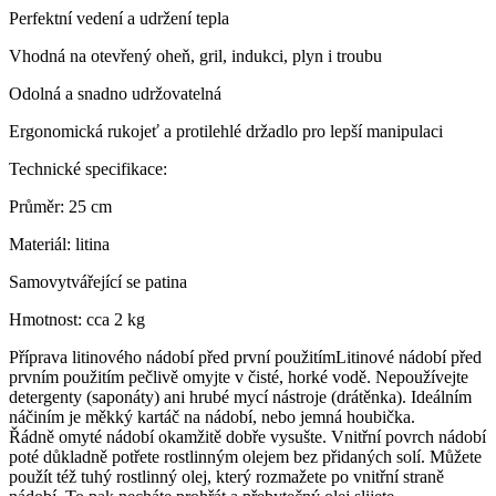
Perfektní vedení a udržení tepla
Vhodná na otevřený oheň, gril, indukci, plyn i troubu
Odolná a snadno udržovatelná
Ergonomická rukojeť a protilehlé držadlo pro lepší manipulaci
Technické specifikace:
Průměr: 25 cm
Materiál: litina
Samovytvářející se patina
Hmotnost: cca 2 kg
Příprava litinového nádobí před první použitímLitinové nádobí před
prvním použitím pečlivě omyjte v čisté, horké vodě. Nepoužívejte
detergenty (saponáty) ani hrubé mycí nástroje (drátěnka). Ideálním
náčiním je měkký kartáč na nádobí, nebo jemná houbička.
Řádně omyté nádobí okamžitě dobře vysušte. Vnitřní povrch nádobí
poté důkladně potřete rostlinným olejem bez přidaných solí. Můžete
použít též tuhý rostlinný olej, který rozmažete po vnitřní straně