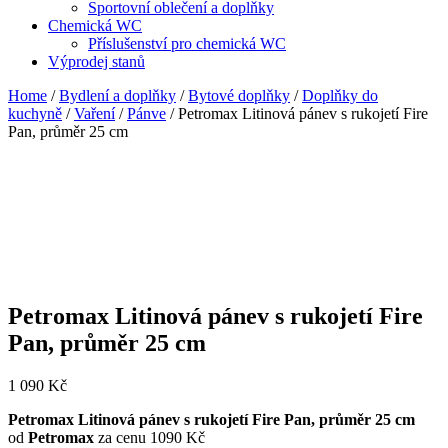
Sportovní oblečení a doplňky
Chemická WC
Příslušenství pro chemická WC
Výprodej stanů
Home
/
Bydlení a doplňky
/
Bytové doplňky
/
Doplňky do
kuchyně
/
Vaření
/
Pánve
/ Petromax Litinová pánev s rukojetí Fire
Pan, průměr 25 cm
Petromax Litinová pánev s rukojetí Fire
Pan, průměr 25 cm
1 090
Kč
Petromax Litinová pánev s rukojetí Fire Pan, průměr 25 cm
od
Petromax
za cenu 1090 Kč