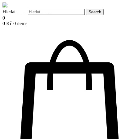
Hledat ... …
Search
0
0
Kč
0 items