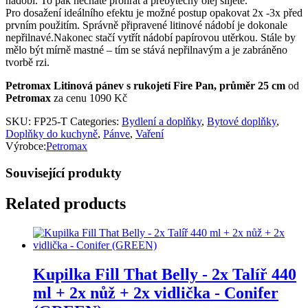
nádobí. To pak necháte prohřát a přebytečný olej slijete.
Pro dosažení ideálního efektu je možné postup opakovat 2x -3x před
prvním použitím. Správně připravené litinové nádobí je dokonale
nepřilnavé.Nakonec stačí vytřít nádobí papírovou utěrkou. Stále by
mělo být mírně mastné – tím se stává nepřilnavým a je zabráněno
tvorbě rzi.
Petromax Litinová pánev s rukojetí Fire Pan, průměr 25 cm
od
Petromax
za cenu 1090 Kč
SKU:
FP25-T
Categories:
Bydlení a doplňky
,
Bytové doplňky
,
Doplňky do kuchyně
,
Pánve
,
Vaření
Výrobce:
Petromax
Související produkty
Related products
Kupilka Fill That Belly - 2x Talíř 440
ml + 2x nůž + 2x vidlička - Conifer