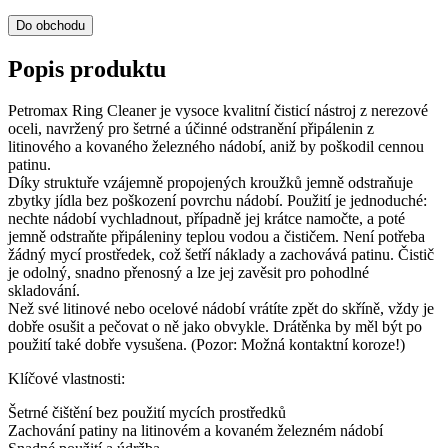
Do obchodu
Popis produktu
Petromax Ring Cleaner je vysoce kvalitní čisticí nástroj z nerezové
oceli, navržený pro šetrné a účinné odstranění připálenin z
litinového a kovaného železného nádobí, aniž by poškodil cennou
patinu.
Díky struktuře vzájemně propojených kroužků jemně odstraňuje
zbytky jídla bez poškození povrchu nádobí. Použití je jednoduché:
nechte nádobí vychladnout, případně jej krátce namočte, a poté
jemně odstraňte připáleniny teplou vodou a čističem. Není potřeba
žádný mycí prostředek, což šetří náklady a zachovává patinu. Čistič
je odolný, snadno přenosný a lze jej zavěsit pro pohodlné
skladování.
Než své litinové nebo ocelové nádobí vrátíte zpět do skříně, vždy je
dobře osušit a pečovat o ně jako obvykle. Drátěnka by měl být po
použití také dobře vysušena. (Pozor: Možná kontaktní koroze!)
Klíčové vlastnosti:
Šetrné čištění bez použití mycích prostředků
Zachování patiny na litinovém a kovaném železném nádobí