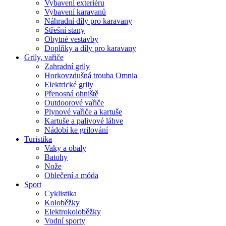
Vybavení exteriéru
Vybavení karavanů
Náhradní díly pro karavany
Střešní stany
Obytné vestavby
Doplňky a díly pro karavany
Grily, vařiče
Zahradní grily
Horkovzdušná trouba Omnia
Elektrické grily
Přenosná ohniště
Outdoorové vařiče
Plynové vařiče a kartuše
Kartuše a palivové láhve
Nádobí ke grilování
Turistika
Vaky a obaly
Batohy
Nože
Oblečení a móda
Sport
Cyklistika
Koloběžky
Elektrokoloběžky
Vodní sporty