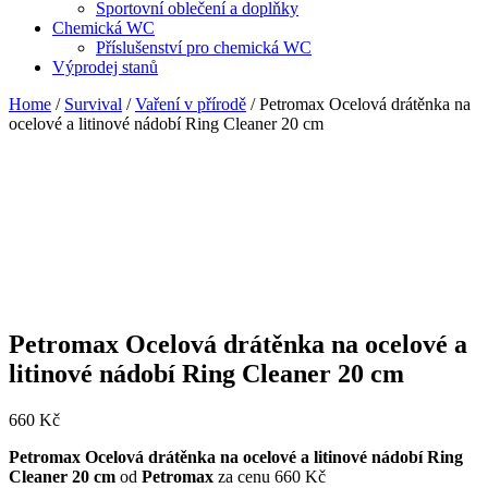
Sportovní oblečení a doplňky
Chemická WC
Příslušenství pro chemická WC
Výprodej stanů
Home
/
Survival
/
Vaření v přírodě
/ Petromax Ocelová drátěnka na
ocelové a litinové nádobí Ring Cleaner 20 cm
Petromax Ocelová drátěnka na ocelové a
litinové nádobí Ring Cleaner 20 cm
660
Kč
Petromax Ocelová drátěnka na ocelové a litinové nádobí Ring
Cleaner 20 cm
od
Petromax
za cenu 660 Kč