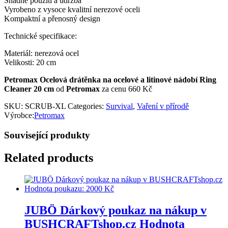
Snadné použití a údržba
Vyrobeno z vysoce kvalitní nerezové oceli
Kompaktní a přenosný design
Technické specifikace:
Materiál: nerezová ocel
Velikosti: 20 cm
Petromax Ocelová drátěnka na ocelové a litinové nádobí Ring
Cleaner 20 cm
od
Petromax
za cenu 660 Kč
SKU:
SCRUB-XL
Categories:
Survival
,
Vaření v přírodě
Výrobce:
Petromax
Související produkty
Related products
JUBÖ Dárkový poukaz na nákup v
BUSHCRAFTshop.cz Hodnota