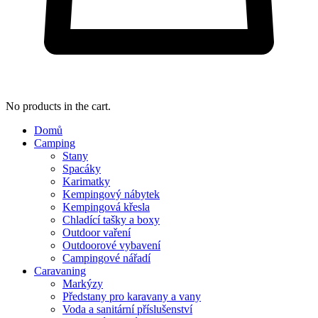
No products in the cart.
Domů
Camping
Stany
Spacáky
Karimatky
Kempingový nábytek
Kempingová křesla
Chladící tašky a boxy
Outdoor vaření
Outdoorové vybavení
Campingové nářadí
Caravaning
Markýzy
Předstany pro karavany a vany
Voda a sanitární příslušenství