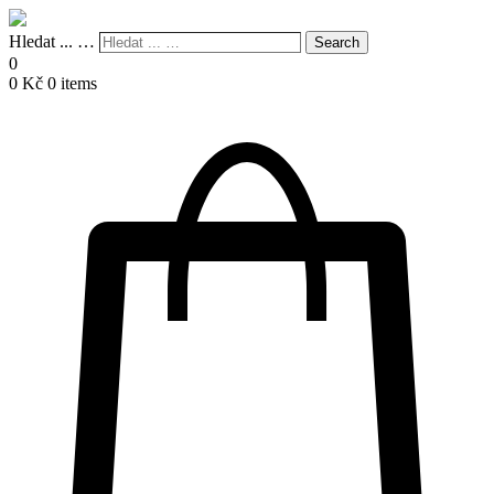
Hledat ... …
Search
0
0
Kč
0 items