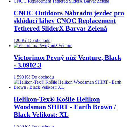
CNOC Outdoors Náhradní jezdec pro
skládací láhev CNOC Replacement
Tethered SliderX Barva: Zelená
120
Kč
Do obchodu
Victorinox Pevný nůž Venture, Black
- 3.0902.3
1 590
Kč
Do obchodu
Helikon-Tex® Košile Helikon
Woodsman SHIRT - Earth Brown /
Black Velikost: XL
1 740
Kč
Do obchodu