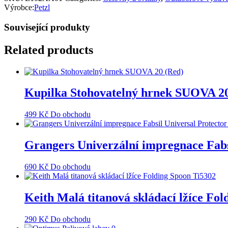
Výrobce:
Petzl
Související produkty
Related products
Kupilka Stohovatelný hrnek SUOVA 20
499
Kč
Do obchodu
Grangers Univerzální impregnace Fabs
690
Kč
Do obchodu
Keith Malá titanová skládací lžíce Fo
290
Kč
Do obchodu