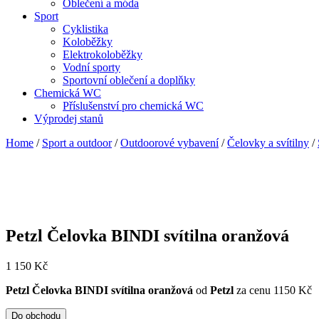
Oblečení a móda
Sport
Cyklistika
Koloběžky
Elektrokoloběžky
Vodní sporty
Sportovní oblečení a doplňky
Chemická WC
Příslušenství pro chemická WC
Výprodej stanů
Home
/
Sport a outdoor
/
Outdoorové vybavení
/
Čelovky a svítilny
/
Petzl Čelovka BINDI svítilna oranžová
1 150
Kč
Petzl Čelovka BINDI svítilna oranžová
od
Petzl
za cenu 1150 Kč
Do obchodu