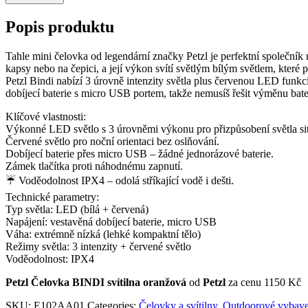
Popis produktu
Tahle mini čelovka od legendární značky Petzl je perfektní společník
kapsy nebo na čepici, a její výkon svítí světlým bílým světlem, kter
Petzl Bindi nabízí 3 úrovně intenzity světla plus červenou LED funkci 
dobíjecí baterie s micro USB portem, takže nemusíš řešit výměnu bat
Klíčové vlastnosti:
Výkonné LED světlo s 3 úrovněmi výkonu pro přizpůsobení světla sit
Červené světlo pro noční orientaci bez oslňování.
Dobíjecí baterie přes micro USB – žádné jednorázové baterie.
Zámek tlačítka proti náhodnému zapnutí.
☔ Voděodolnost IPX4 – odolá stříkající vodě i dešti.
Technické parametry:
Typ světla: LED (bílá + červená)
Napájení: vestavěná dobíjecí baterie, micro USB
Váha: extrémně nízká (lehké kompaktní tělo)
Režimy světla: 3 intenzity + červené světlo
Voděodolnost: IPX4
Petzl Čelovka BINDI svítilna oranžová
od
Petzl
za cenu 1150 Kč
SKU:
E102AA01
Categories:
Čelovky a svítilny
,
Outdoorové vybave