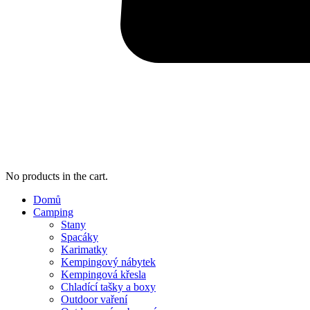
No products in the cart.
Domů
Camping
Stany
Spacáky
Karimatky
Kempingový nábytek
Kempingová křesla
Chladící tašky a boxy
Outdoor vaření