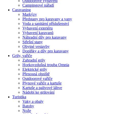
Outdoorové vybavení
Campingové nářadí
Caravaning
Markýzy
Předstany pro karavany a vany
Voda a sanitární příslušenství
Vybavení exteriéru
Vybavení karavanů
Náhradní díly pro karavany
Střešní stany
Obytné vestavby
Doplňky a díly pro karavany
Grily, vařiče
Zahradní grily
Horkovzdušná trouba Omnia
Elektrické grily
Přenosná ohniště
Outdoorové vařiče
Plynové vařiče a kartuše
Kartuše a palivové láhve
Nádobí ke grilování
Turistika
Vaky a obaly
Batohy
Nože