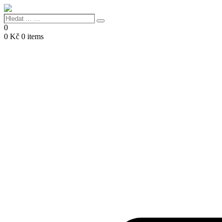
Hledat
Search
...
0
…
0
Kč
0 items