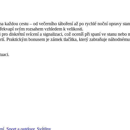
 na každou cestu – od večerního táboření až po rychlé noční opravy sta
é překvapí svým rozsahem vzhledem k velikosti.
pro diskrétní svícení a signalizaci, což oceníš při spaní ve stanu nebo
erií. Praktickým bonusem je zámek tlačítka, který zabraňuje náhodnému
uaci.
ní
,
Sport a outdoor
,
Svítilny