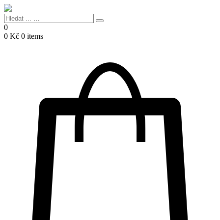
Hledat
Search
...
0
…
0
Kč
0 items