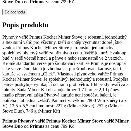
Stove Duo
od
Primus
za cenu 799 Kč
Do obchodu
Popis produktu
Plynový vařič Primus Kocher Mimer Stove je robustní, jednoduchý
a flexibilní vařič pro všechny, kteří si chtějí vychutnat dobré jídlo
venku. Primus Kocher Mimer Stove je robustní, jednoduchý a
spolehlivý plynový vařič za příznivou cenu. Vařič je možné zakoupit
buď v sadě včetně hrnců a pánve a nebo samostatně ve 2 verzích.
Kromě standardní verze pro šroubovací kartuše Primus je dostupná
také verze Duo, která je vhodná jak pro šroubovací kartuše, tak i
kartuše se systémem „Click“. Vlastnosti plynového vařiče Primus
Kocher Mimer Stove: Je spolehlivý, jednoduchý a robustní. Podpěra
pánve poskytuje vynikající ochranu proti větru. 1 litr vody uvaří za 3
minuty. Sada Mimer Kit obsahuje: hrnec 1,7 l hrnec 2,1 l pánev
madlo přepravní taška Plynová kartuše není součástí balení, je
potřeba ji objednat zvlášť. Parametry: výkon: 2800 W rozměry (⌀ x
V): 12,5 x 5,5 cm hmotnost: 227 g (Mimer Stove), 257 g (Mimer
Stove Duo), 746 g (Mimer Kit)
Primus Plynový vařič Primus Kocher Mimer Stove vařič Mimer
Stove Duo
od
Primus
za cenu 799 Kč