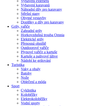
Vybavení exteriéru
Vybavení karavanů
Náhradní díly pro karavany
Střešní stany
Obytné vestavby
Doplňky a díly pro karavany
Grily, vařiče
Zahradní grily
Horkovzdušná trouba Omnia
Elektrické grily
Přenosná ohniště
Outdoorové vařiče
Plynové vařiče a kartuše
Kartuše a palivové láhve
Nádobí ke grilování
Turistika
Vaky a obaly
Batohy
Nože
Oblečení a móda
Sport
Cyklistika
Koloběžky
Elektrokoloběžky
Vodní sporty