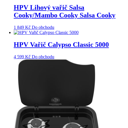
HPV Lihový vařič Salsa
Cooky/Mambo Cooky Salsa Cooky
1 849
Kč
Do obchodu
HPV Vařič Calypso Classic 5000
4 599
Kč
Do obchodu