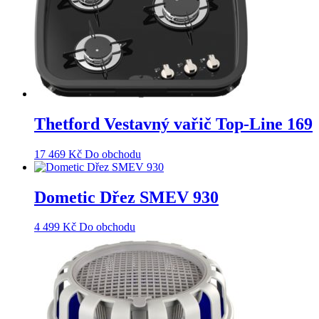
Thetford Vestavný vařič Top-Line 169
17 469
Kč
Do obchodu
Dometic Dřez SMEV 930
4 499
Kč
Do obchodu