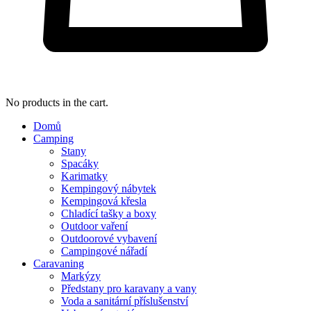
No products in the cart.
Domů
Camping
Stany
Spacáky
Karimatky
Kempingový nábytek
Kempingová křesla
Chladící tašky a boxy
Outdoor vaření
Outdoorové vybavení
Campingové nářadí
Caravaning
Markýzy
Předstany pro karavany a vany
Voda a sanitární příslušenství