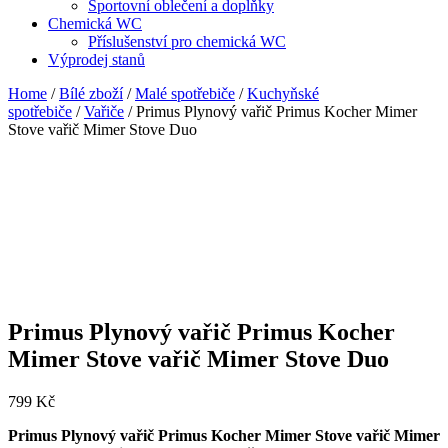
Sportovní oblečení a doplňky
Chemická WC
Příslušenství pro chemická WC
Výprodej stanů
Home
/
Bílé zboží
/
Malé spotřebiče
/
Kuchyňské
spotřebiče
/
Vařiče
/ Primus Plynový vařič Primus Kocher Mimer
Stove vařič Mimer Stove Duo
Primus Plynový vařič Primus Kocher
Mimer Stove vařič Mimer Stove Duo
799
Kč
Primus Plynový vařič Primus Kocher Mimer Stove vařič Mimer