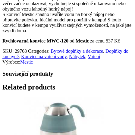
večer začne ochlazovat, vychutnejte si společně u karavanu nebo
obytného vozu lahodný horký nápoj!
S konvicí Mestic snadno uvaříte vodu na horký nápoj nebo
připravíte polévku. Ideální model pro použití v kempu! S touto
konvicí budete v kempu využívat stejných vymožeností, na jaké jste
zvyklí doma.
Rychlovarná konvice MWC-120
od
Mestic
za cenu 537 Kč
SKU:
29768
Categories:
Bytové doplňky a dekorace
,
Doplňky do
kuchyně
,
Konvice na vaření vody
,
Nábytek
,
Vaření
Výrobce:
Mestic
Související produkty
Related products