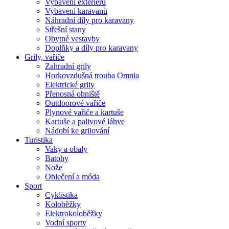
Vybavení exteriéru
Vybavení karavanů
Náhradní díly pro karavany
Střešní stany
Obytné vestavby
Doplňky a díly pro karavany
Grily, vařiče
Zahradní grily
Horkovzdušná trouba Omnia
Elektrické grily
Přenosná ohniště
Outdoorové vařiče
Plynové vařiče a kartuše
Kartuše a palivové láhve
Nádobí ke grilování
Turistika
Vaky a obaly
Batohy
Nože
Oblečení a móda
Sport
Cyklistika
Koloběžky
Elektrokoloběžky
Vodní sporty