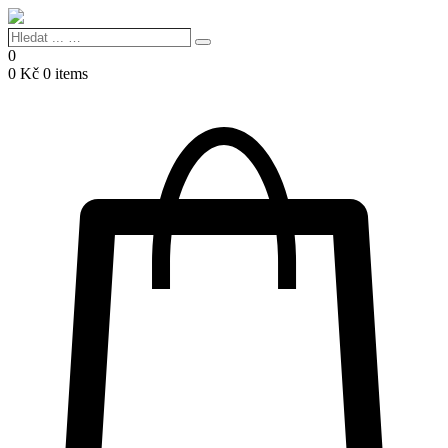
Hledat
Search
...
0
…
0
Kč
0 items