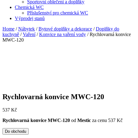
Sportovní oblečení a doplňky
Chemická WC
Příslušenství pro chemická WC
Výprodej stanů
Home
/
Nábytek
/
Bytové doplňky a dekorace
/
Doplňky do
kuchyně
/
Vaření
/
Konvice na vaření vody
/ Rychlovarná konvice
MWC-120
Rychlovarná konvice MWC-120
537
Kč
Rychlovarná konvice MWC-120
od
Mestic
za cenu 537 Kč
Do obchodu