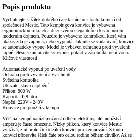
Popis produktu
Vychutnejte si šálek dobrého čaje k snídani s touto konvicí od
společnosti Mestic. Tato kempingová konvice je vybavena
ergonomickou rukojetí a díky svému elegantnímu krytu působí
moderním dojmem. Pouzdro je vybaveno kontrolkou, která vám
ukáže, zda je zapnutá, nebo vypnutá. Jakmile se voda uvaří, konvice
se automaticky vypne. Model je vybaven ochranou proti vyvaření:
topné těleso se automaticky vypne, pokud v zásobníku není voda.
Klíčové vlastnosti
Automatické vypnutí po uvaření vody
Ochrana proti vyvaření a vyschnutí
Světelná kontrolka
Ukazatel stavu naplnění
Příkon: 800 W
Kapacita: 0,8 litru
Napětí: 220V - 240V
Konvice pro použití v kempu
Většina kempů nabízí možnost odběru elektřiny, ale množství
ampérů je často omezené. Nízký příkon, který konvice Mestic
využívá, z ní proto činí ideální konvici pro kempování. S touto
konvicí připravíte šálek čaje pro celou rodinu během chvilky. Až se