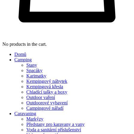
No products in the cart.
Domů
Camping
Stany
Spacáky
Karimatky
Kempingový nábytek
Kempingová křesla
Chladící tašky a boxy
Outdoor vaření
Outdoorové vybavení
Campingové nářadí
Caravaning
Markýzy
Předstany pro karavany a vany
Voda a sanitární příslušenství